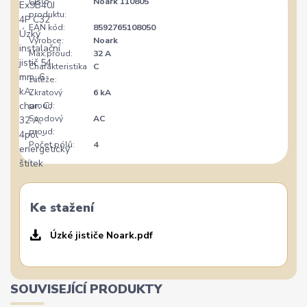
Číslo
Noark 110805
produktu:
EAN kód:
8592765108050
Výrobce:
Noark
Max.proud:
32 A
Charakteristika
C
zátěže:
Zkratový
6 kA
proud:
Svodový
AC
proud:
Počet pólů:
4
Ke stažení
Úzké jističe Noark.pdf
SOUVISEJÍCÍ PRODUKTY