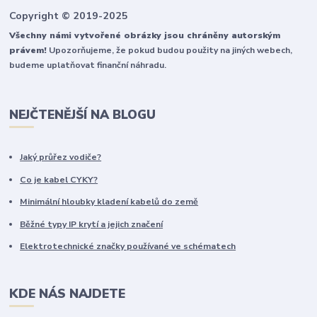
Copyright © 2019-2025
Všechny námi vytvořené obrázky jsou chráněny autorským
právem!
Upozorňujeme, že pokud budou použity na jiných webech,
budeme uplatňovat finanční náhradu.
NEJČTENĚJŠÍ NA BLOGU
Jaký průřez vodiče?
Co je kabel CYKY?
Minimální hloubky kladení kabelů do země
Běžné typy IP krytí a jejich značení
Elektrotechnické značky používané ve schématech
KDE NÁS NAJDETE