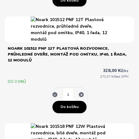
Do košíku
NOARK 101512 PNF 12T PLASTOVÁ ROZVODNICE,
PRŮHLEDNÉ DVEŘE, MONTÁŽ POD OMÍTKU, IP40, 1 ŘADA,
12 MODULŮ
328,00 Kč
/
ks
271,07 Kč
bez DPH
DO 3 DNŮ
Do košíku