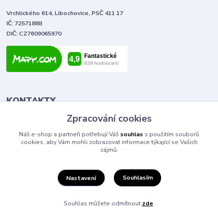
Vrchlického 614, Libochovice, PSČ 411 17
IČ: 72571888
DIČ: CZ7609065970
KONTAKTY
Zpracování cookies
Tomáš Vlček
Náš e-shop a partneři potřebují Váš
souhlas
s použitím souborů
+420 702 090 443
cookies, aby Vám mohli zobrazovat informace týkající se Vašich
volejte od 9,00 - 20,00 hod
zájmů.
info@elektromaterial.cz
Souhlasím
Nastavení
Souhlas můžete odmítnout
zde
.