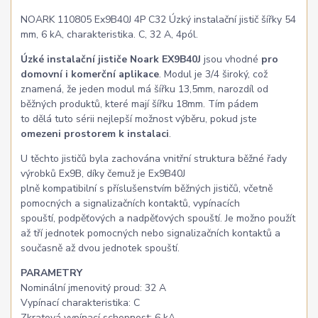
NOARK 110805 Ex9B40J 4P C32 Úzký instalační jistič šířky 54
mm, 6 kA, charakteristika. C, 32 A, 4pól.
Úzké instalační jističe Noark EX9B40J
jsou vhodné
pro
domovní i komerční aplikace
. Modul je 3/4 široký, což
znamená, že jeden modul má šířku 13,5mm, narozdíl od
běžných produktů, které mají šířku 18mm. Tím pádem
to dělá tuto sérii nejlepší možnost výběru, pokud jste
omezeni prostorem k instalaci
.
U těchto jističů byla zachována vnitřní struktura běžné řady
výrobků Ex9B, díky čemuž je Ex9B40J
plně kompatibilní s příslušenstvím běžných jističů, včetně
pomocných a signalizačních kontaktů, vypínacích
spouští, podpěťových a nadpěťových spouští. Je možno použít
až tří jednotek pomocných nebo signalizačních kontaktů a
současně až dvou jednotek spouští.
PARAMETRY
Nominální jmenovitý proud: 32 A
Vypínací charakteristika: C
Zkratová vypínací schopnost: 6 kA