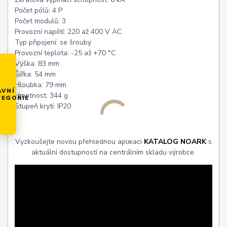
Počet pólů: 4 P
Počet modulů: 3
Provozní napětí: 220 až 400 V AC
Typ připojení: se šrouby
Provozní teplota: -25 až +70 °C
Výška: 83 mm
Šířka: 54 mm
Hloubka: 79 mm
AVNÍ
Hmotnost: 344 g
TEGORIE
Stupeň krytí: IP20
Vyzkoušejte novou přehlednou aplikaci
KATALOG NOARK
s
aktuální dostupností na centrálním skladu výrobce.