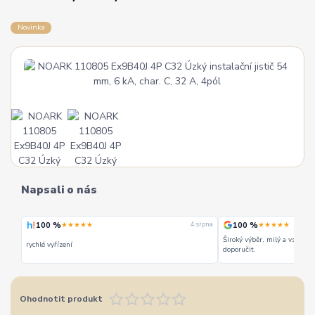
Novinka
Napsali o nás
100 %
100 %
★★★★★
★★★★★
 srpna
4. srpna
Široký výběr, milý a vstřícn
rychlé vyřízení
doporučit.
Ohodnotit produkt