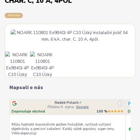
CHAR. C, 10 A, 4PÓL
Novinka
Napsali o nás
Ověřený zákazník
✓
i
i
Přidáno 4. srpna
·
Heureka.cz
★★★
Doporučuje obchod
100 %
★★★★★
Dopor
rychlé vyřízení
ceny
Široký 
+
+