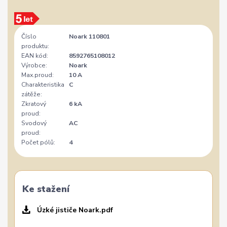
Číslo
Noark 110801
produktu:
EAN kód:
8592765108012
Výrobce:
Noark
Max.proud:
10 A
Charakteristika
C
zátěže:
Zkratový
6 kA
proud:
Svodový
AC
proud:
Počet pólů:
4
Ke stažení
Úzké jističe Noark.pdf