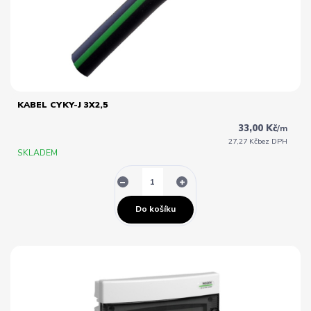
KABEL CYKY-J 3X2,5
33,00 Kč
/
m
27,27 Kč
bez DPH
SKLADEM
Do košíku