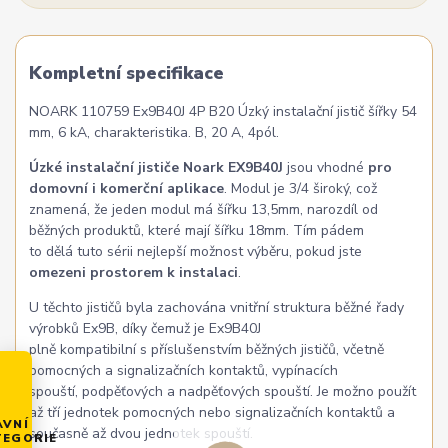
Kompletní specifikace
NOARK 110759 Ex9B40J 4P B20 Úzký instalační jistič šířky 54
mm, 6 kA, charakteristika. B, 20 A, 4pól.
Úzké instalační jističe Noark EX9B40J
jsou vhodné
pro
domovní i komerční aplikace
. Modul je 3/4 široký, což
znamená, že jeden modul má šířku 13,5mm, narozdíl od
běžných produktů, které mají šířku 18mm. Tím pádem
to dělá tuto sérii nejlepší možnost výběru, pokud jste
omezeni prostorem k instalaci
.
U těchto jističů byla zachována vnitřní struktura běžné řady
výrobků Ex9B, díky čemuž je Ex9B40J
plně kompatibilní s příslušenstvím běžných jističů, včetně
pomocných a signalizačních kontaktů, vypínacích
spouští, podpěťových a nadpěťových spouští. Je možno použít
až tří jednotek pomocných nebo signalizačních kontaktů a
AVNÍ
současně až dvou jednotek spouští.
TEGORIE