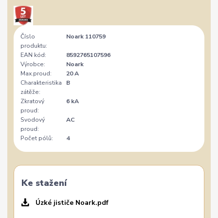
Číslo
Noark 110759
produktu:
EAN kód:
8592765107596
Výrobce:
Noark
Max.proud:
20 A
Charakteristika
B
zátěže:
Zkratový
6 kA
proud:
Svodový
AC
proud:
Počet pólů:
4
Ke stažení
Úzké jističe Noark.pdf