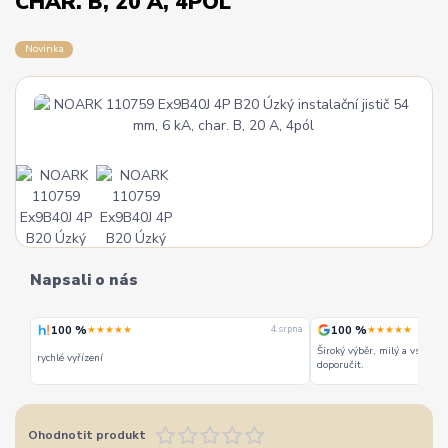
CHAR. B, 20 A, 4PÓL
Novinka
Napsali o nás
100 %
100 %
★★★★★
★★★★★
 srpna
4. srpna
Široký výběr, milý a vstřícn
rychlé vyřízení
doporučit.
Ohodnotit produkt