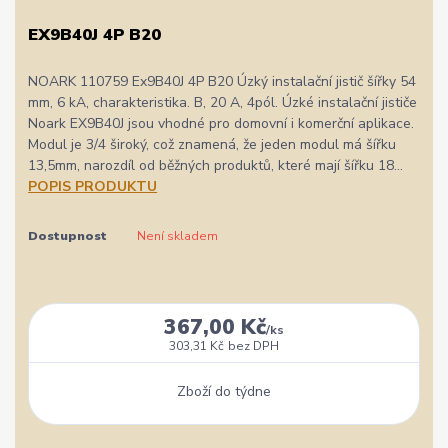
EX9B40J 4P B20
NOARK 110759 Ex9B40J 4P B20 Úzký instalační jistič šířky 54
mm, 6 kA, charakteristika. B, 20 A, 4pól. Úzké instalační jističe
Noark EX9B40J jsou vhodné pro domovní i komerční aplikace.
Modul je 3/4 široký, což znamená, že jeden modul má šířku
13,5mm, narozdíl od běžných produktů, které mají šířku 18...
POPIS PRODUKTU
Dostupnost
Není skladem
367,00 Kč
/
ks
303,31 Kč
bez DPH
Zboží do týdne