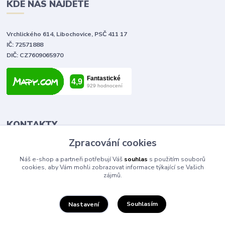
KDE NÁS NAJDETE
Vrchlického 614, Libochovice, PSČ 411 17
IČ: 72571888
DIČ: CZ7609065970
KONTAKTY
Zpracování cookies
Tomáš Vlček
Náš e-shop a partneři potřebují Váš
souhlas
s použitím souborů
+420 702 090 443
cookies, aby Vám mohli zobrazovat informace týkající se Vašich
volejte od 9,00 - 20,00 hod
zájmů.
info@elektromaterial.cz
Souhlasím
Nastavení