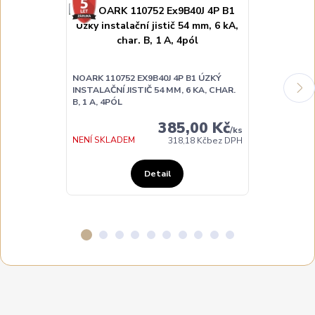
NOARK 110752 EX9B40J 4P B1 ÚZKÝ
NOARK 110753
INSTALAČNÍ JISTIČ 54 MM, 6 KA, CHAR.
INSTALAČNÍ JI
B, 1 A, 4PÓL
B, 2 A, 4PÓL
385,00 Kč
/
ks
NENÍ SKLADEM
NENÍ SKLADE
318,18 Kč
bez DPH
Detail