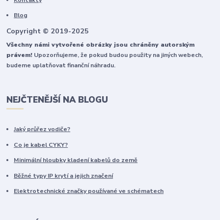
Blog
Copyright © 2019-2025
Všechny námi vytvořené obrázky jsou chráněny autorským
právem!
Upozorňujeme, že pokud budou použity na jiných webech,
budeme uplatňovat finanční náhradu.
NEJČTENĚJŠÍ NA BLOGU
Jaký průřez vodiče?
Co je kabel CYKY?
Minimální hloubky kladení kabelů do země
Běžné typy IP krytí a jejich značení
Elektrotechnické značky používané ve schématech