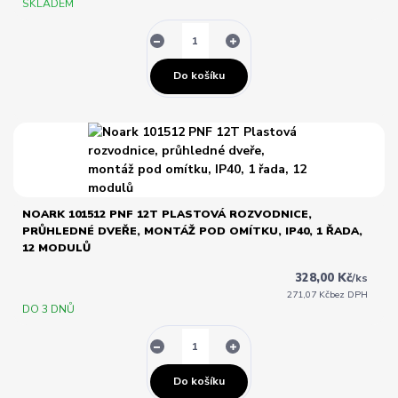
SKLADEM
Do košíku
NOARK 101512 PNF 12T PLASTOVÁ ROZVODNICE,
PRŮHLEDNÉ DVEŘE, MONTÁŽ POD OMÍTKU, IP40, 1 ŘADA,
12 MODULŮ
328,00 Kč
/
ks
271,07 Kč
bez DPH
DO 3 DNŮ
Do košíku