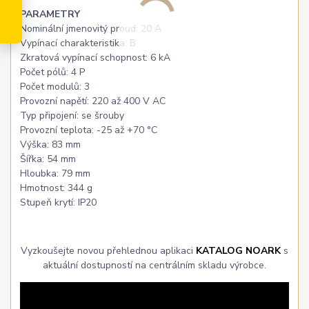
PARAMETRY
Nominální jmenovitý proud: 20 A
Vypínací charakteristika: B
Zkratová vypínací schopnost: 6 kA
Počet pólů: 4 P
Počet modulů: 3
Provozní napětí: 220 až 400 V AC
Typ připojení: se šrouby
Provozní teplota: -25 až +70 °C
Výška: 83 mm
Šířka: 54 mm
Hloubka: 79 mm
Hmotnost: 344 g
Stupeň krytí: IP20
Vyzkoušejte novou přehlednou aplikaci
KATALOG NOARK
s
aktuální dostupností na centrálním skladu výrobce.