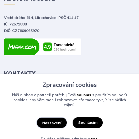
Vrchlického 614, Libochovice, PSČ 411 17
IČ: 72571888
DIČ: CZ7609065970
KONTAKTY
Zpracování cookies
Tomáš Vlček
Náš e-shop a partneři potřebují Váš
souhlas
s použitím souborů
+420 702 090 443
cookies, aby Vám mohli zobrazovat informace týkající se Vašich
volejte od 9,00 - 20,00 hod
zájmů.
info@elektromaterial.cz
Souhlasím
Nastavení
Souhlas můžete odmítnout
zde
.