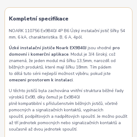
Kompletní specifikace
NOARK 110756 Ex9B40J 4P B6 Úzký instalační jistič šířky 54
mm, 6 kA, charakteristika. B, 6 A, 4pól.
Úzké instalační jističe Noark EX9B40J
jsou vhodné
pro
domovní i komerční aplikace
. Modul je 3/4 široký, což
znamená, že jeden modul má šířku 13,5mm, narozdíl od
běžných produktů, které mají šířku 18mm. Tím pádem
to dělá tuto sérii nejlepší možnost výběru, pokud jste
omezeni prostorem k instalaci
.
U těchto jističů byla zachována vnitřní struktura běžné řady
výrobků Ex9B, díky čemuž je Ex9B40J
plně kompatibilní s příslušenstvím běžných jističů, včetně
pomocných a signalizačních kontaktů, vypínacích
spouští, podpěťových a nadpěťových spouští. Je možno použít
až tří jednotek pomocných nebo signalizačních kontaktů a
současně až dvou jednotek spouští.