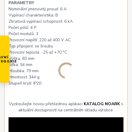
PARAMETRY
Nominální jmenovitý proud: 6 A
Vypínací charakteristika: B
Zkratová vypínací schopnost: 6 kA
Počet pólů: 4 P
Počet modulů: 3
Provozní napětí: 220 až 400 V AC
Typ připojení: se šrouby
Provozní teplota: -25 až +70 °C
AVNÍ
Výška: 83 mm
TEGORIE
Šířka: 54 mm
Hloubka: 79 mm
Hmotnost: 344 g
Stupeň krytí: IP20
Vyzkoušejte novou přehlednou aplikaci
KATALOG NOARK
s
aktuální dostupností na centrálním skladu výrobce.