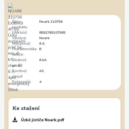
Číslo
Noark 110756
produktu:
EAN kód:
8592765107565
Výrobce:
Noark
Max.proud:
6 A
Charakteristika
B
zátěže:
Zkratový
6 kA
proud:
Svodový
AC
proud:
Počet pólů:
4
Ke stažení
Úzké jističe Noark.pdf