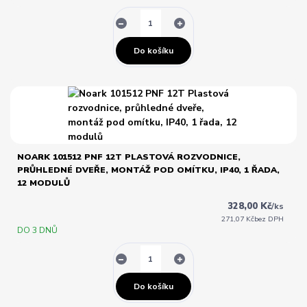
Do košíku
NOARK 101512 PNF 12T PLASTOVÁ ROZVODNICE,
PRŮHLEDNÉ DVEŘE, MONTÁŽ POD OMÍTKU, IP40, 1 ŘADA,
12 MODULŮ
328,00 Kč
/
ks
271,07 Kč
bez DPH
DO 3 DNŮ
Do košíku