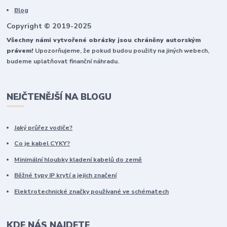
Blog
Copyright © 2019-2025
Všechny námi vytvořené obrázky jsou chráněny autorským
právem!
Upozorňujeme, že pokud budou použity na jiných webech,
budeme uplatňovat finanční náhradu.
NEJČTENĚJŠÍ NA BLOGU
Jaký průřez vodiče?
Co je kabel CYKY?
Minimální hloubky kladení kabelů do země
Běžné typy IP krytí a jejich značení
Elektrotechnické značky používané ve schématech
KDE NÁS NAJDETE