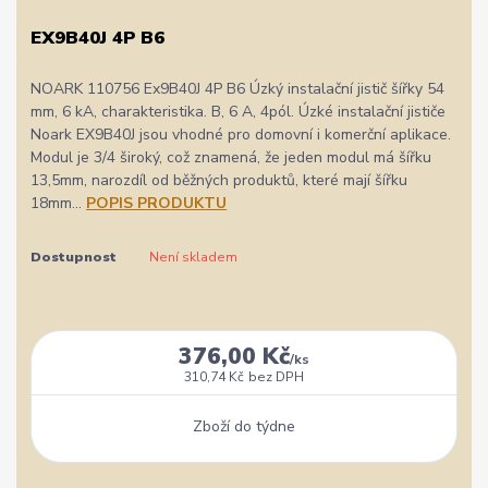
EX9B40J 4P B6
NOARK 110756 Ex9B40J 4P B6 Úzký instalační jistič šířky 54
mm, 6 kA, charakteristika. B, 6 A, 4pól. Úzké instalační jističe
Noark EX9B40J jsou vhodné pro domovní i komerční aplikace.
Modul je 3/4 široký, což znamená, že jeden modul má šířku
13,5mm, narozdíl od běžných produktů, které mají šířku
18mm...
POPIS PRODUKTU
Dostupnost
Není skladem
376,00 Kč
/
ks
310,74 Kč
bez DPH
Zboží do týdne