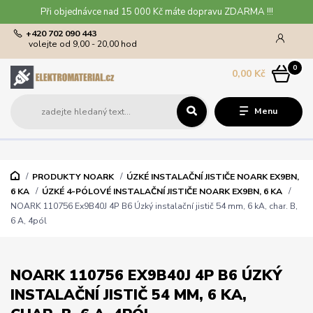
Při objednávce nad 15 000 Kč máte dopravu ZDARMA !!!
+420 702 090 443
volejte od 9,00 - 20,00 hod
0
0,00 Kč
Menu
PRODUKTY NOARK
ÚZKÉ INSTALAČNÍ JISTIČE NOARK EX9BN,
6 KA
ÚZKÉ 4-PÓLOVÉ INSTALAČNÍ JISTIČE NOARK EX9BN, 6 KA
NOARK 110756 Ex9B40J 4P B6 Úzký instalační jistič 54 mm, 6 kA, char. B,
6 A, 4pól
NOARK 110756 EX9B40J 4P B6 ÚZKÝ
INSTALAČNÍ JISTIČ 54 MM, 6 KA,