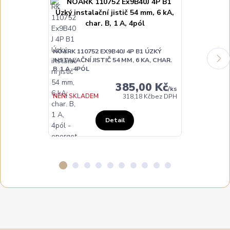
NOARK 110752 EX9B40J 4P B1 ÚZKÝ
NOARK 110753
INSTALAČNÍ JISTIČ 54 MM, 6 KA, CHAR.
INSTALAČNÍ JI
B, 1 A, 4PÓL
B, 2 A, 4PÓL
385,00 Kč
/
ks
NENÍ SKLADEM
NENÍ SKLADE
318,18 Kč
bez DPH
Detail