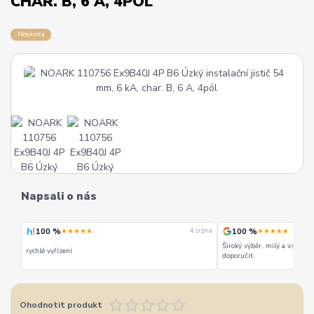
CHAR. B, 6 A, 4PÓL
Novinka
Napsali o nás
100 %
100 %
★★★★★
★★★★★
 srpna
4. srpna
Široký výběr, milý a vstřícn
rychlé vyřízení
doporučit.
Ohodnotit produkt