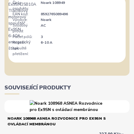
Číslo
Noark 108949
produktu:
EAN kód:
8592765089496
Výrobce:
Noark
Svodový
AC
proud:
Počet pólů:
3
Rozsah
6-10 A
spouště
přetížení:
SOUVISEJÍCÍ PRODUKTY
NOARK 108968 ASNEA ROZVODNICE PRO EX9SN S
OVLÁDACÍ MEMBRÁNOU