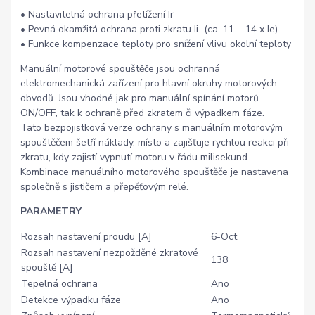
• Nastavitelná ochrana přetížení Ir
• Pevná okamžitá ochrana proti zkratu Ii (ca. 11 ‒ 14 x Ie)
• Funkce kompenzace teploty pro snížení vlivu okolní teploty
Manuální motorové spouštěče jsou ochranná
elektromechanická zařízení pro hlavní okruhy motorových
obvodů. Jsou vhodné jak pro manuální spínání motorů
ON/OFF, tak k ochraně před zkratem či výpadkem fáze.
Tato bezpojistková verze ochrany s manuálním motorovým
spouštěčem šetří náklady, místo a zajišťuje rychlou reakci při
zkratu, kdy zajistí vypnutí motoru v řádu milisekund.
Kombinace manuálního motorového spouštěče je nastavena
společně s jističem a přepěťovým relé.
PARAMETRY
Rozsah nastavení proudu [A]
6-Oct
Rozsah nastavení nezpožděné zkratové
138
spouště [A]
Tepelná ochrana
Ano
Detekce výpadku fáze
Ano