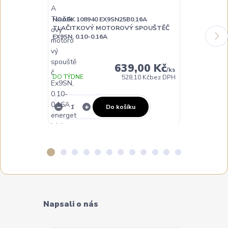
NOARK 108940 EX9SN25B0.16A
NOARK 10894
TLAČITKOVÝ MOTOROVÝ SPOUŠTĚČ
TLAČITKOVÝ
EX9SN, 0.10-0.16A
EX9SN, 0.25-0
639,00 Kč
/
ks
DO TÝDNE
528,10 Kč
bez DPH
NA DOTAZ
Do košíku
Napsali o nás