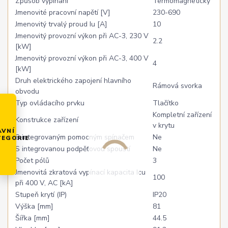
Způsob vypínaní
Termomagnetický
Jmenovité pracovní napětí [V]
230-690
Jmenovitý trvalý proud Iu [A]
10
Jmenovitý provozní výkon při AC-3, 230 V
2.2
[kW]
Jmenovitý provozní výkon při AC-3, 400 V
4
[kW]
Druh elektrického zapojení hlavního
Rámová svorka
obvodu
Typ ovládacího prvku
Tlačítko
Kompletní zařízení
Konstrukce zařízení
v krytu
AVNÍ
S integrovaným pomocným spínačem
Ne
TEGORIE
S integrovanou podpěťovou spouští
Ne
Počet pólů
3
Jmenovitá zkratová vypínací kapacita Icu
100
při 400 V, AC [kA]
Stupeň krytí (IP)
IP20
Výška [mm]
81
Šířka [mm]
44.5