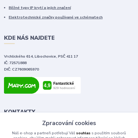
Běžné typy IP krytí a jejich značení
Elektrotechnické značky používané ve schématech
KDE NÁS NAJDETE
Vrchlického 614, Libochovice, PSČ 411 17
IČ: 72571888
DIČ: CZ7609065970
KONTAKTY
Zpracování cookies
Tomáš Vlček
Náš e-shop a partneři potřebují Váš
souhlas
s použitím souborů
+420 702 090 443
cookies, aby Vám mohli zobrazovat informace týkající se Vašich