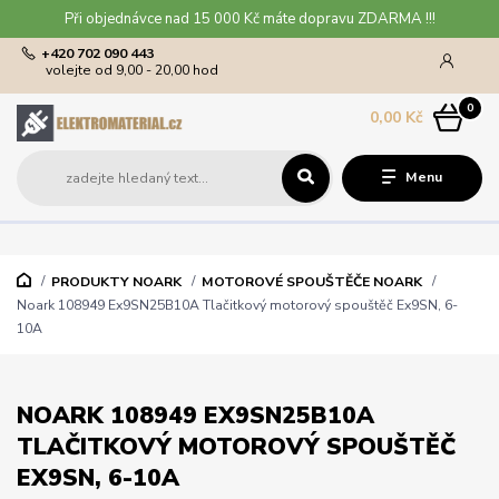
Při objednávce nad 15 000 Kč máte dopravu ZDARMA !!!
+420 702 090 443
volejte od 9,00 - 20,00 hod
0
0,00 Kč
Menu
PRODUKTY NOARK
MOTOROVÉ SPOUŠTĚČE NOARK
Noark 108949 Ex9SN25B10A Tlačitkový motorový spouštěč Ex9SN, 6-
10A
NOARK 108949 EX9SN25B10A
TLAČITKOVÝ MOTOROVÝ SPOUŠTĚČ
EX9SN, 6-10A