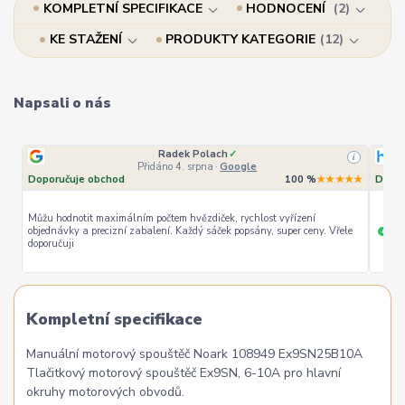
KOMPLETNÍ SPECIFIKACE
HODNOCENÍ
2
KE STAŽENÍ
PRODUKTY KATEGORIE
12
Napsali o nás
Radek Polach
✓
i
Přidáno 4. srpna
·
Google
Doporučuje obchod
100 %
★★★★★
Dopor
Můžu hodnotit maximálním počtem hvězdiček, rychlost vyřízení
objednávky a precizní zabalení. Každý sáček popsány, super ceny. Vřele
ryc
+
doporučuji
Kompletní specifikace
Manuální motorový spouštěč Noark 108949 Ex9SN25B10A
Tlačitkový motorový spouštěč Ex9SN, 6-10A pro hlavní
okruhy motorových obvodů.