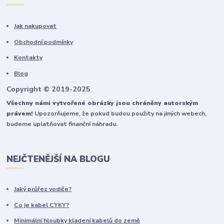
Jak nakupovat
Obchodní podmínky
Kontakty
Blog
Copyright © 2019-2025
Všechny námi vytvořené obrázky jsou chráněny autorským
právem!
Upozorňujeme, že pokud budou použity na jiných webech,
budeme uplatňovat finanční náhradu.
NEJČTENĚJŠÍ NA BLOGU
Jaký průřez vodiče?
Co je kabel CYKY?
Minimální hloubky kladení kabelů do země