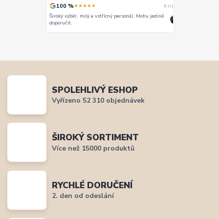
100 %
100 %
★★★★★
★
4. srpna
4. srpna
Široký výběr, milý a vstřícný personál. Mohu jedině
Vše super
doporučit.
SPOLEHLIVÝ ESHOP
Vyřízeno 52 310 objednávek
ŠIROKÝ SORTIMENT
Více než 15000 produktů
RYCHLÉ DORUČENÍ
2. den od odeslání