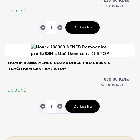
227,00 Kč
/
ks
187,60 Kč
bez DPH
DO 3 DNŮ
Do košíku
NOARK 108969 ASNEB ROZVODNICE PRO EX9SN S
TLAČÍTKEM CENTRÁL STOP
639,00 Kč
/
ks
528,10 Kč
bez DPH
DO 3 DNŮ
Do košíku