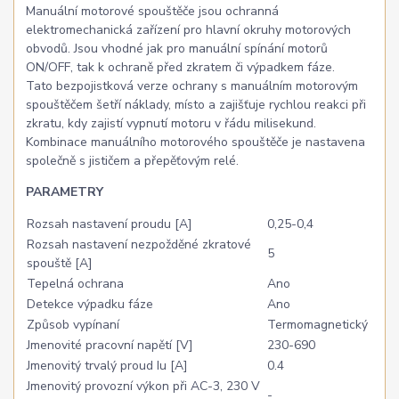
Manuální motorové spouštěče jsou ochranná
elektromechanická zařízení pro hlavní okruhy motorových
obvodů. Jsou vhodné jak pro manuální spínání motorů
ON/OFF, tak k ochraně před zkratem či výpadkem fáze.
Tato bezpojistková verze ochrany s manuálním motorovým
spouštěčem šetří náklady, místo a zajišťuje rychlou reakci při
zkratu, kdy zajistí vypnutí motoru v řádu milisekund.
Kombinace manuálního motorového spouštěče je nastavena
společně s jističem a přepěťovým relé.
PARAMETRY
Rozsah nastavení proudu [A]
0,25-0,4
Rozsah nastavení nezpožděné zkratové
5
spouště [A]
Tepelná ochrana
Ano
Detekce výpadku fáze
Ano
Způsob vypínaní
Termomagnetický
Jmenovité pracovní napětí [V]
230-690
Jmenovitý trvalý proud Iu [A]
0.4
Jmenovitý provozní výkon při AC-3, 230 V
-