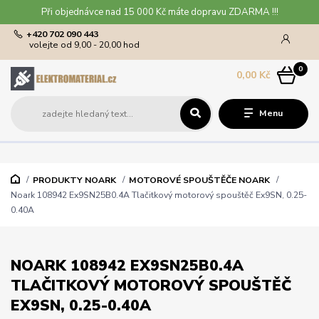
Při objednávce nad 15 000 Kč máte dopravu ZDARMA !!!
+420 702 090 443
volejte od 9,00 - 20,00 hod
0
0,00 Kč
Menu
PRODUKTY NOARK
MOTOROVÉ SPOUŠTĚČE NOARK
Noark 108942 Ex9SN25B0.4A Tlačitkový motorový spouštěč Ex9SN, 0.25-
0.40A
NOARK 108942 EX9SN25B0.4A
TLAČITKOVÝ MOTOROVÝ SPOUŠTĚČ
EX9SN, 0.25-0.40A