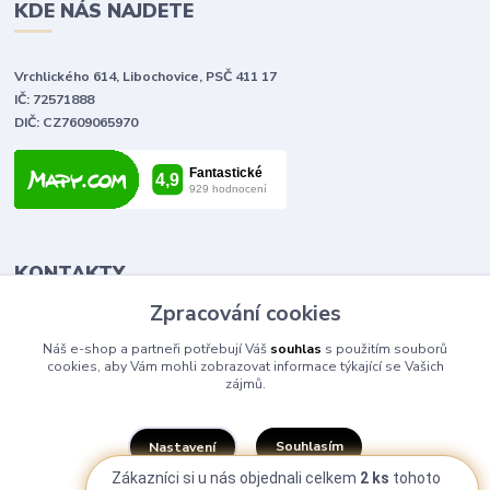
KDE NÁS NAJDETE
Vrchlického 614, Libochovice, PSČ 411 17
IČ: 72571888
DIČ: CZ7609065970
KONTAKTY
Zpracování cookies
Tomáš Vlček
Náš e-shop a partneři potřebují Váš
souhlas
s použitím souborů
+420 702 090 443
cookies, aby Vám mohli zobrazovat informace týkající se Vašich
volejte od 9,00 - 20,00 hod
zájmů.
info@elektromaterial.cz
Souhlasím
Nastavení
Zákazníci si u nás objednali celkem
2 ks
tohoto