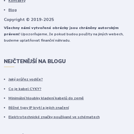
Kontakty
Blog
Copyright © 2019-2025
Všechny námi vytvořené obrázky jsou chráněny autorským
právem!
Upozorňujeme, že pokud budou použity na jiných webech,
budeme uplatňovat finanční náhradu.
NEJČTENĚJŠÍ NA BLOGU
Jaký průřez vodiče?
Co je kabel CYKY?
Minimální hloubky kladení kabelů do země
Běžné typy IP krytí a jejich značení
Elektrotechnické značky používané ve schématech