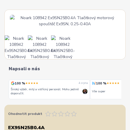
Napsali o nás
100 %
100 %
★★★★★
★★★★★
 srpna
4. srpna
Široký výběr, milý a vstřícný personál. Mohu jedině
Vše super
doporučit.
Ohodnotit produkt
EX9SN25B0.4A