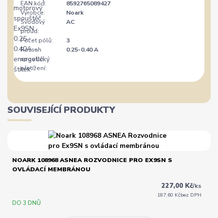
EAN kód:
8592765089427
Výrobce:
Noark
Svodový
AC
proud:
Počet pólů:
3
Rozsah
0.25-0.40 A
spouště
přetížení:
SOUVISEJÍCÍ PRODUKTY
NOARK 108968 ASNEA ROZVODNICE PRO EX9SN S
OVLÁDACÍ MEMBRÁNOU
227,00 Kč
/
ks
187,60 Kč
bez DPH
DO 3 DNŮ