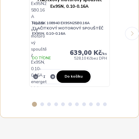
NOARK 108940 EX9SN25B0.16A
NOARK 10894
TLAČITKOVÝ MOTOROVÝ SPOUŠTĚČ
TLAČITKOVÝ
EX9SN, 0.10-0.16A
EX9SN, 0.40-0
639,00 Kč
/
ks
DO TÝDNE
DO 3 DNŮ
528,10 Kč
bez DPH
Do košíku