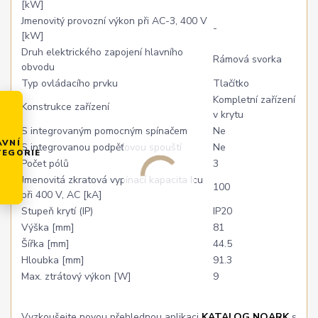
[kW]
Jmenovitý provozní výkon při AC-3, 400 V
-
[kW]
Druh elektrického zapojení hlavního
Rámová svorka
obvodu
Typ ovládacího prvku
Tlačítko
Kompletní zařízení
Konstrukce zařízení
v krytu
S integrovaným pomocným spínačem
Ne
AVNÍ
S integrovanou podpěťovou spouští
Ne
TEGORIE
Počet pólů
3
Jmenovitá zkratová vypínací kapacita Icu
100
při 400 V, AC [kA]
Stupeň krytí (IP)
IP20
Výška [mm]
81
Šířka [mm]
44.5
Hloubka [mm]
91.3
Max. ztrátový výkon [W]
9
Vyzkoušejte novou přehlednou aplikaci
KATALOG NOARK
s