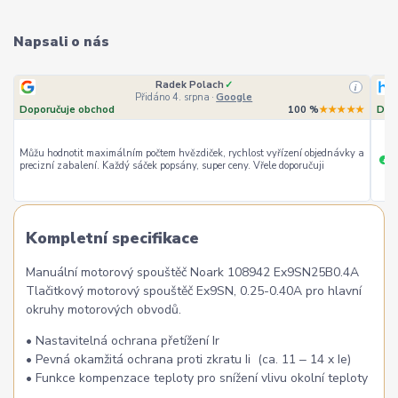
Napsali o nás
Radek Polach
✓
i
Přidáno 4. srpna
·
Google
Doporučuje obchod
100 %
★★★★★
Dop
Můžu hodnotit maximálním počtem hvězdiček, rychlost vyřízení objednávky a
ry
+
precizní zabalení. Každý sáček popsány, super ceny. Vřele doporučuji
Kompletní specifikace
Manuální motorový spouštěč Noark 108942 Ex9SN25B0.4A
Tlačitkový motorový spouštěč Ex9SN, 0.25-0.40A pro hlavní
okruhy motorových obvodů.
• Nastavitelná ochrana přetížení Ir
• Pevná okamžitá ochrana proti zkratu Ii (ca. 11 ‒ 14 x Ie)
• Funkce kompenzace teploty pro snížení vlivu okolní teploty