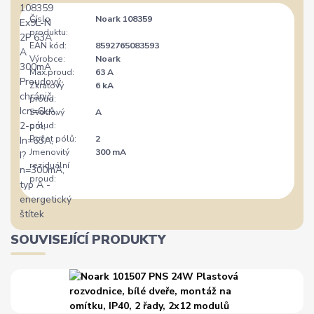
Číslo
Noark 108359
produktu:
EAN kód:
8592765083593
Výrobce:
Noark
Max.proud:
63 A
Zkratový
6 kA
proud:
Svodový
A
proud:
Počet pólů:
2
Jmenovitý
300 mA
reziduální
proud:
SOUVISEJÍCÍ PRODUKTY