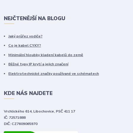
NEJČTENĚJŠÍ NA BLOGU
Jaký průřez vodiče?
Co je kabel CYKY?
Minimální hloubky kladení kabelů do země
Běžné typy IP krytí a jejich značení
Elektrotechnické značky používané ve schématech
KDE NÁS NAJDETE
Vrchlického 614, Libochovice, PSČ 411 17
IČ: 72571888
DIČ: CZ7609065970