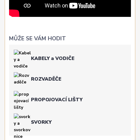
MŮŽE SE VÁM HODIT
KABELY a VODIČE
ROZVADĚČE
PROPOJOVACÍ LIŠTY
SVORKY