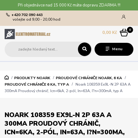
Při objednávce nad 15 000 Kč máte dopravu ZDARMA !!!
+420 702 090 443
volejte od 9,00 - 20,00 hod
0
0,00 Kč
Menu
PRODUKTY NOARK
PROUDOVÉ CHRÁNIČE NOARK, 6 KA
PROUDOVÉ CHRÁNIČE 6 KA, TYP A
Noark 108359 Ex9L-N 2P 63A A
300mA Proudový chránič, Icn=6kA, 2-pól, In=63A, I?n=300mA, typ A
NOARK 108359 EX9L-N 2P 63A A
300MA PROUDOVÝ CHRÁNIČ,
ICN=6KA, 2-PÓL, IN=63A, I?N=300MA,