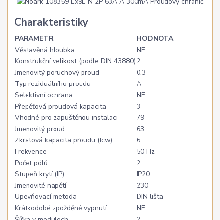
Charakteristiky
PARAMETR
HODNOTA
Věstavěná hloubka
NE
Konstrukční velikost (podle DIN 43880)
2
Jmenovitý poruchový proud
0.3
Typ reziduálního proudu
A
Selektivní ochrana
NE
Přepěťová proudová kapacita
3
Vhodné pro zapuštěnou instalaci
79
Jmenovitý proud
63
Zkratová kapacita proudu (Icw)
6
Frekvence
50 Hz
Počet pólů
2
Stupeň krytí (IP)
IP20
Jmenovité napětí
230
Upevňovací metoda
DIN lišta
Krátkodobé zpožděné vypnutí
NE
Šířka v modulech
2