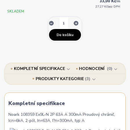
33,00 Kč
/
m
27,27 Kč
bez DPH
SKLADEM
Do košíku
KOMPLETNÍ SPECIFIKACE
HODNOCENÍ
0
PRODUKTY KATEGORIE
3
Kompletní specifikace
Noark 108359 Ex9L-N 2P 63A A 300mA Proudový chránič,
Icn=6kA, 2-pól, In=63A, I?n=300mA, typ A