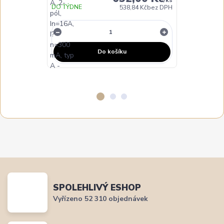
/
ks
DO TÝDNE
DO 3 DNŮ
538,84 Kč
bez DPH
Do košíku
SPOLEHLIVÝ ESHOP
Vyřízeno 52 310 objednávek