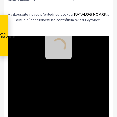
Vyzkoušejte novou přehlednou aplikaci
KATALOG NOARK
s
aktuální dostupností na centrálním skladu výrobce.
AVNÍ
TEGORIE