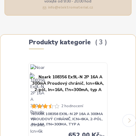
volejte od 9,00 - 20,00 hod
info@elektromaterial.cz
Produkty kategorie
3
2 hodnocení
NOARK 108356 EX9L-N 2P 16A A 300MA
NOARK 108357
PROUDOVÝ CHRÁNIČ, ICN=6KA, 2-PÓL,
PROUDOVÝ CH
IN=16A, I?N=300MA, TYP A
IN=25A, I?N=
652,00 Kč