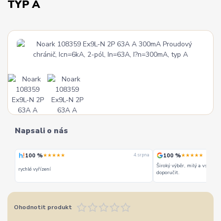
TYP A
Napsali o nás
100 %
100 %
★★★★★
★★★★★
4. srpna
4. srpna
Široký výběr, milý a vstřícný personál. Mohu jedině
Vše super
doporučit.
Ohodnotit produkt