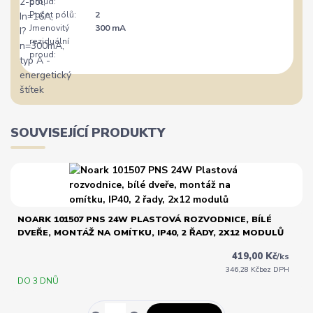
proud:
Počet pólů:
2
Jmenovitý
300 mA
reziduální
proud:
SOUVISEJÍCÍ PRODUKTY
NOARK 101507 PNS 24W PLASTOVÁ ROZVODNICE, BÍLÉ
DVEŘE, MONTÁŽ NA OMÍTKU, IP40, 2 ŘADY, 2X12 MODULŮ
419,00 Kč
/
ks
346,28 Kč
bez DPH
DO 3 DNŮ