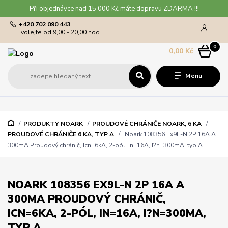
Při objednávce nad 15 000 Kč máte dopravu ZDARMA !!!
+420 702 090 443
volejte od 9,00 - 20,00 hod
0
0,00 Kč
Menu
PRODUKTY NOARK
PROUDOVÉ CHRÁNIČE NOARK, 6 KA
PROUDOVÉ CHRÁNIČE 6 KA, TYP A
Noark 108356 Ex9L-N 2P 16A A
300mA Proudový chránič, Icn=6kA, 2-pól, In=16A, I?n=300mA, typ A
NOARK 108356 EX9L-N 2P 16A A
300MA PROUDOVÝ CHRÁNIČ,
ICN=6KA, 2-PÓL, IN=16A, I?N=300MA,
TYP A