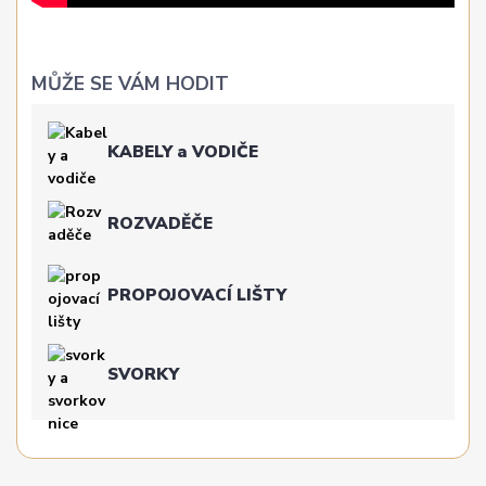
MŮŽE SE VÁM HODIT
KABELY a VODIČE
ROZVADĚČE
PROPOJOVACÍ LIŠTY
SVORKY