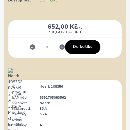
Dostupnost
DO TÝDNE
652,00 Kč
/
ks
538,84 Kč
bez DPH
Do košíku
Číslo
Noark 108356
produktu:
EAN kód:
8592765083562
Výrobce:
Noark
Max.proud:
16 A
Zkratový
6 kA
proud:
Svodový
A