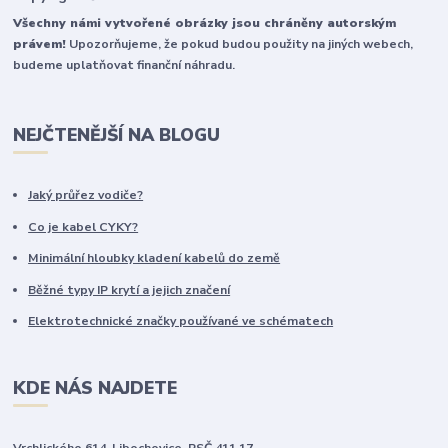
Všechny námi vytvořené obrázky jsou chráněny autorským
právem!
Upozorňujeme, že pokud budou použity na jiných webech,
budeme uplatňovat finanční náhradu.
NEJČTENĚJŠÍ NA BLOGU
Jaký průřez vodiče?
Co je kabel CYKY?
Minimální hloubky kladení kabelů do země
Běžné typy IP krytí a jejich značení
Elektrotechnické značky používané ve schématech
KDE NÁS NAJDETE
Vrchlického 614, Libochovice, PSČ 411 17