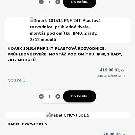
Do košíku
NOARK 101514 PNF 24T PLASTOVÁ ROZVODNICE,
PRŮHLEDNÉ DVEŘE, MONTÁŽ POD OMÍTKU, IP40, 2 ŘADY,
2X12 MODULŮ
419,00 Kč
/
ks
346,28 Kč
bez DPH
DO 3 DNŮ
Do košíku
KABEL CYKY-J 3X1,5
20,00 Kč
/
m