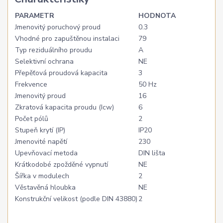
PARAMETR
HODNOTA
Jmenovitý poruchový proud
0.3
Vhodné pro zapuštěnou instalaci
79
Typ reziduálního proudu
A
Selektivní ochrana
NE
Přepěťová proudová kapacita
3
Frekvence
50 Hz
Jmenovitý proud
16
Zkratová kapacita proudu (Icw)
6
Počet pólů
2
Stupeň krytí (IP)
IP20
Jmenovité napětí
230
Upevňovací metoda
DIN lišta
Krátkodobé zpožděné vypnutí
NE
Šířka v modulech
2
Věstavěná hloubka
NE
Konstrukční velikost (podle DIN 43880)
2