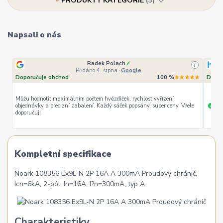
PRODUKTY KATEGORIE
3
Napsali o nás
Ověřený zákazník
✓
i
i
Přidáno 4. srpna
·
Heureka.cz
★★
Doporučuje obchod
100 %
★★★★★
Dopor
le
rychlé vyřízení
ceny
Široký
+
+
Kompletní specifikace
Noark 108356 Ex9L-N 2P 16A A 300mA Proudový chránič,
Icn=6kA, 2-pól, In=16A, I?n=300mA, typ A
Charakteristiky