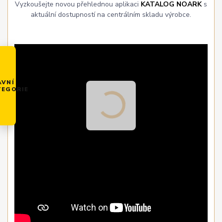
Vyzkoušejte novou přehlednou aplikaci
KATALOG NOARK
s
aktuální dostupností na centrálním skladu výrobce.
AVNÍ
TEGORIE