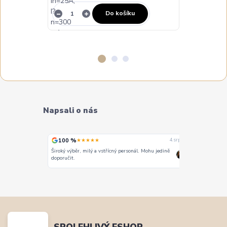
Do košíku
Napsali o nás
100 %
100 %
★★★★★
★
4. srpna
3. srpna
. Mohu jedině
Vše super
PERFEKTNÍ 