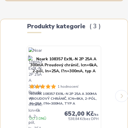
Produkty kategorie
3
NOARK 108358
1 hodnocení
PROUDOVÝ CH
NOARK 108357 EX9L-N 2P 25A A 300MA
IN=40A, I?N=
PROUDOVÝ CHRÁNIČ, ICN=6KA, 2-PÓL,
IN=25A, I?N=300MA, TYP A
652,00 Kč
/
ks
DO 3 DNŮ
DO 3 DNŮ
538,84 Kč
bez DPH