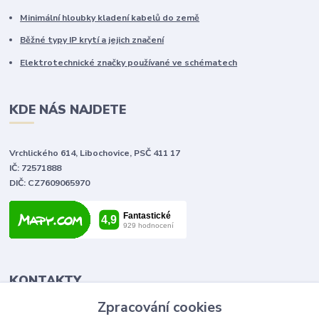
Minimální hloubky kladení kabelů do země
Běžné typy IP krytí a jejich značení
Elektrotechnické značky používané ve schématech
KDE NÁS NAJDETE
Vrchlického 614, Libochovice, PSČ 411 17
IČ: 72571888
DIČ: CZ7609065970
KONTAKTY
Zpracování cookies