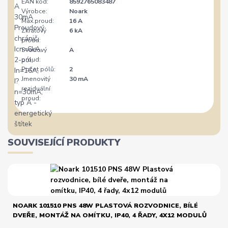
EAN kód:
8592765083487
Výrobce:
Noark
Max.proud:
16 A
Zkratový
6 kA
proud:
Svodový
A
proud:
Počet pólů:
2
Jmenovitý
30 mA
reziduální
proud:
SOUVISEJÍCÍ PRODUKTY
NOARK 101510 PNS 48W PLASTOVÁ ROZVODNICE, BÍLÉ
DVEŘE, MONTÁŽ NA OMÍTKU, IP40, 4 ŘADY, 4X12 MODULŮ