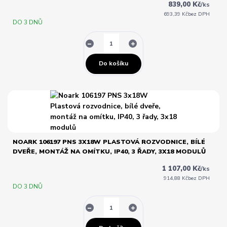
839,00 Kč
/
ks
693,39 Kč
bez DPH
DO 3 DNŮ
Do košíku
NOARK 106197 PNS 3X18W PLASTOVÁ ROZVODNICE, BÍLÉ
DVEŘE, MONTÁŽ NA OMÍTKU, IP40, 3 ŘADY, 3X18 MODULŮ
1 107,00 Kč
/
ks
914,88 Kč
bez DPH
DO 3 DNŮ