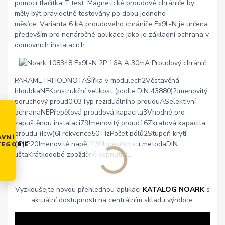
pomocí tlačítka T test. Magnetické proudové chrániče by
měly být pravidelně testovány po dobu jednoho
měsíce. Varianta 6 kA proudového chrániče Ex9L-N je určena
především pro nenáročné aplikace jako je základní ochrana v
domovních instalacích.
PARAMETRHODNOTAŠířka v modulech2Věstavěná
hloubkaNEKonstrukční velikost (podle DIN 43880)2Jmenovitý
poruchový proud0.03Typ reziduálního prouduASelektivní
ochranaNEPřepěťová proudová kapacita3Vhodné pro
zapuštěnou instalaci79Jmenovitý proud16Zkratová kapacita
proudu (Icw)6Frekvence50 HzPočet pólů2Stupeň krytí
AVNÍ
(IP)IP20Jmenovité napětí230Upevňovací metodaDIN
TEGORIE
lištaKrátkodobé zpožděné vypnutíNE
Vyzkoušejte novou přehlednou aplikaci
KATALOG NOARK
s
aktuální dostupností na centrálním skladu výrobce.