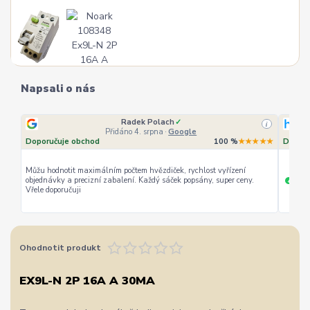
Napsali o nás
Radek Polach
✓
i
Přidáno 4. srpna
·
Google
Doporučuje obchod
100 %
★★★★★
Doporu
Můžu hodnotit maximálním počtem hvězdiček, rychlost vyřízení
objednávky a precizní zabalení. Každý sáček popsány, super ceny.
rychl
+
Vřele doporučuji
Ohodnotit produkt
EX9L-N 2P 16A A 30MA