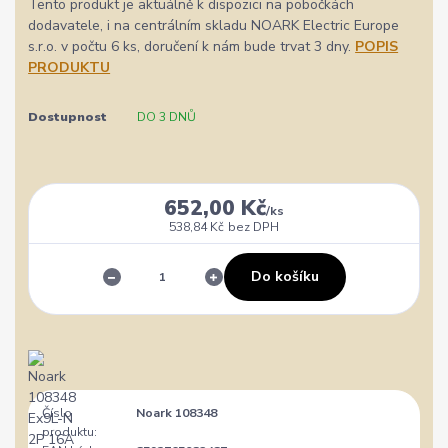
Tento produkt je aktuálně k dispozici na pobočkách
dodavatele, i na centrálním skladu NOARK Electric Europe
s.r.o. v počtu 6 ks, doručení k nám bude trvat 3 dny.
POPIS
PRODUKTU
Dostupnost
DO 3 DNŮ
652,00 Kč
/
ks
538,84 Kč
bez DPH
Do košíku
Číslo
Noark 108348
produktu: