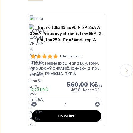
8 hodnocení
NOARK 108349 EX9L-N 2P 25A A 30MA
NOARK 108350
PROUDOVÝ CHRÁNIČ, ICN=6KA, 2-PÓL,
PROUDOVÝ CH
IN=25A, I?N=30MA, TYP A
IN=40A, I?N=
560,00 Kč
/
ks
DO 3 DNŮ
DO 3 DNŮ
462,81 Kč
bez DPH
Do košíku