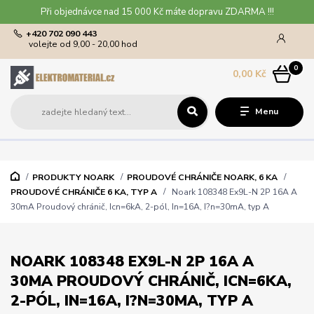
Při objednávce nad 15 000 Kč máte dopravu ZDARMA !!!
+420 702 090 443
volejte od 9,00 - 20,00 hod
0
0,00 Kč
Menu
PRODUKTY NOARK
PROUDOVÉ CHRÁNIČE NOARK, 6 KA
PROUDOVÉ CHRÁNIČE 6 KA, TYP A
Noark 108348 Ex9L-N 2P 16A A
30mA Proudový chránič, Icn=6kA, 2-pól, In=16A, I?n=30mA, typ A
NOARK 108348 EX9L-N 2P 16A A
30MA PROUDOVÝ CHRÁNIČ, ICN=6KA,
2-PÓL, IN=16A, I?N=30MA, TYP A