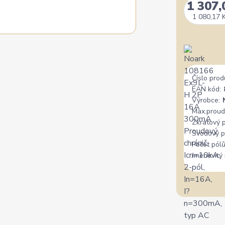
1 307,
1 080,17 
Číslo prod
EAN kód:
Výrobce:
Max.proud
Zkratový 
Svodový p
Počet pólů
Jmenovitý 