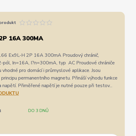
produkt
 2P 16A 300MA
66 Ex9L-H 2P 16A 300mA Proudový chránič,
2-pól, In=16A, I?n=300mA, typ AC Proudové chrániče
 vhodné pro domácí i průmyslové aplikace. Jsou
 principu permanentního magnetu. Přináší výhodu funkce
a napětí. Přiměřené napětí je nutné pouze při testov...
RODUKTU
t
DO 3 DNŮ