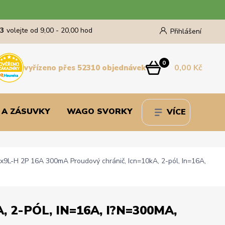
43
volejte od 9,00 - 20,00 hod
Přihlášení
0
0,00 Kč
vyřízeno přes 52310 objednávek
 A ZÁSUVKY
WAGO SVORKY
VÍCE
9L-H 2P 16A 300mA Proudový chránič, Icn=10kA, 2-pól, In=16A,
2-PÓL, IN=16A, I?N=300MA,