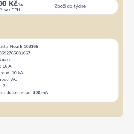
00 Kč
/
ks
Zboží do týdne
Kč
bez DPH
uktu:
Noark 108166
8592765081667
Noark
:
16 A
proud:
10 kA
roud:
AC
:
2
reziduální proud:
300 mA