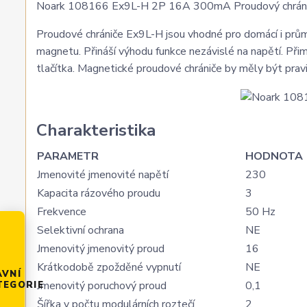
Noark 108166 Ex9L-H 2P 16A 300mA Proudový chránič
Proudové chrániče Ex9L-H jsou vhodné pro domácí i prům
magnetu. Přináší výhodu funkce nezávislé na napětí. Při
tlačítka. Magnetické proudové chrániče by měly být pra
Charakteristika
PARAMETR
HODNOTA
Jmenovité jmenovité napětí
230
Kapacita rázového proudu
3
Frekvence
50 Hz
Selektivní ochrana
NE
Jmenovitý jmenovitý proud
16
Krátkodobě zpožděné vypnutí
NE
AVNÍ
Jmenovitý poruchový proud
0,1
TEGORIE
Šířka v počtu modulárních roztečí
2