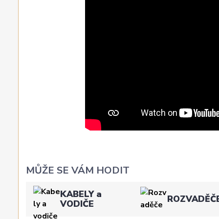
MŮŽE SE VÁM HODIT
KABELY a
ROZVADĚČ
VODIČE