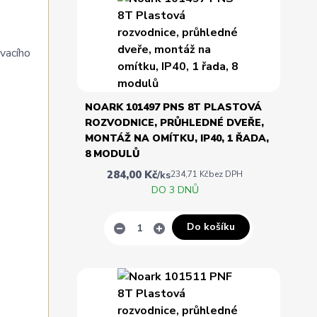
ovacího
NOARK 101497 PNS 8T PLASTOVÁ
ROZVODNICE, PRŮHLEDNÉ DVEŘE,
MONTÁŽ NA OMÍTKU, IP40, 1 ŘADA,
8 MODULŮ
284,00 Kč
/
ks
234,71 Kč
bez DPH
DO 3 DNŮ
Do košíku