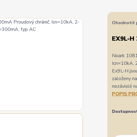
Ohodnotit 
EX9L-H
Noark 1081
Icn=10kA, 
Ex9L-H jsou
založeny na
nezávislé n
POPIS P
Dostupnos