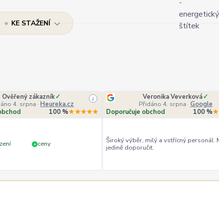
KE STAŽENÍ
Ověřený zákazník
✓
Veronika Veverková
✓
i
dáno 4. srpna
·
Heureka.cz
Přidáno 4. srpna
·
Google
obchod
100 %
★★★★★
Doporučuje obchod
100 %
★
Široký výběr, milý a vstřícný personál.
zení
ceny
+
jedině doporučit.