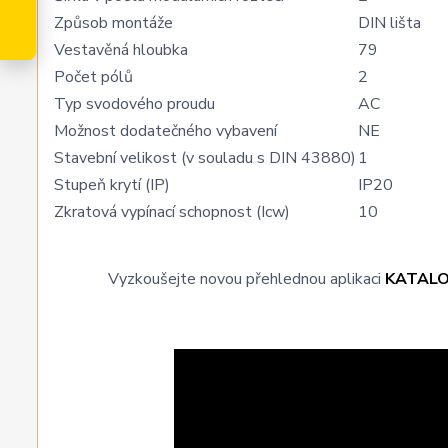
Způsob montáže
DIN lišta
Vestavěná hloubka
79
Počet pólů
2
Typ svodového proudu
AC
Možnost dodatečného vybavení
NE
Stavební velikost (v souladu s DIN 43880)
1
Stupeň krytí (IP)
IP20
Zkratová vypínací schopnost (Icw)
10
Vyzkoušejte novou přehlednou aplikaci
KATAL