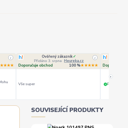
Ověřený zákazník
✓
O
i
i
Přidáno 3. srpna
·
Heureka.cz
Přidá
★★★★
Doporučuje obchod
100 %
★★★★★
Doporučuje o
»
 Mohu
Vše super
PERFEKTNÍ 
+
SOUVISEJÍCÍ PRODUKTY