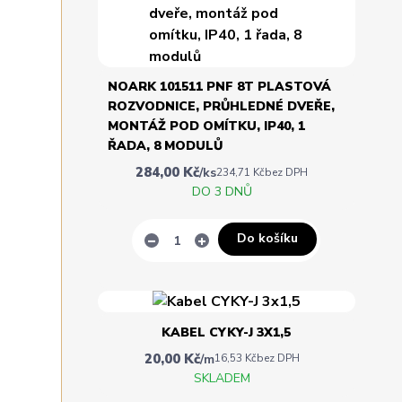
NOARK 101511 PNF 8T PLASTOVÁ
ROZVODNICE, PRŮHLEDNÉ DVEŘE,
MONTÁŽ POD OMÍTKU, IP40, 1
ŘADA, 8 MODULŮ
284,00 Kč
/
ks
234,71 Kč
bez DPH
DO 3 DNŮ
Do košíku
KABEL CYKY-J 3X1,5
20,00 Kč
/
m
16,53 Kč
bez DPH
SKLADEM