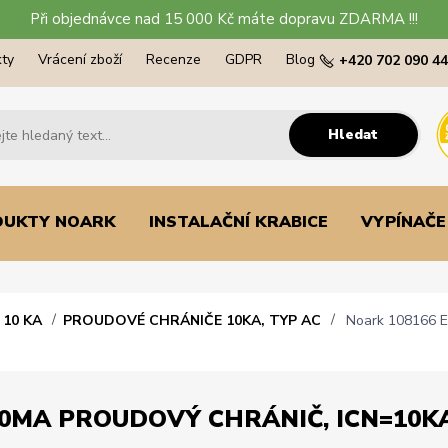
Při objednávce nad 15 000 Kč máte dopravu ZDARMA !!!
ty
Vrácení zboží
Recenze
GDPR
Blog
+420 702 090 4
Hledat
DUKTY NOARK
INSTALAČNÍ KRABICE
VYPÍNAČE
10 KA
PROUDOVÉ CHRÁNIČE 10KA, TYP AC
Noark 108166 Ex
0MA PROUDOVÝ CHRÁNIČ, ICN=10KA, 