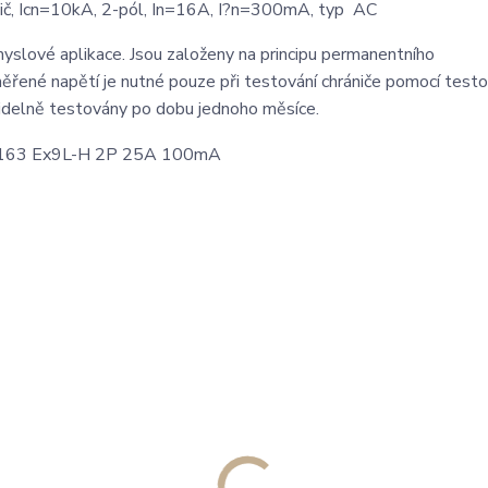
, Icn=10kA, 2-pól, In=16A, I?n=300mA, typ AC
yslové aplikace. Jsou založeny na principu permanentního
měřené napětí je nutné pouze při testování chrániče pomocí test
videlně testovány po dobu jednoho měsíce.