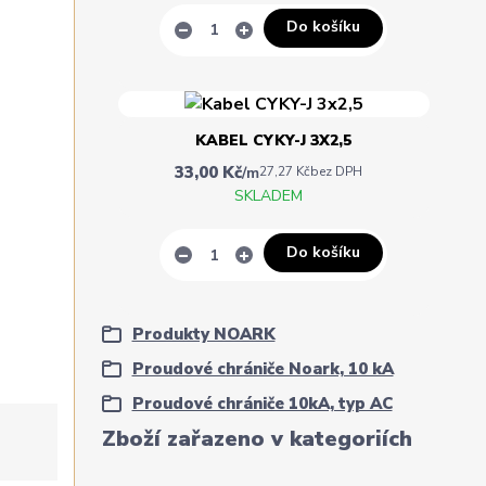
Do košíku
KABEL CYKY-J 3X2,5
33,00 Kč
/
m
27,27 Kč
bez DPH
SKLADEM
Do košíku
Produkty NOARK
Proudové chrániče Noark, 10 kA
Proudové chrániče 10kA, typ AC
Zboží zařazeno v kategoriích