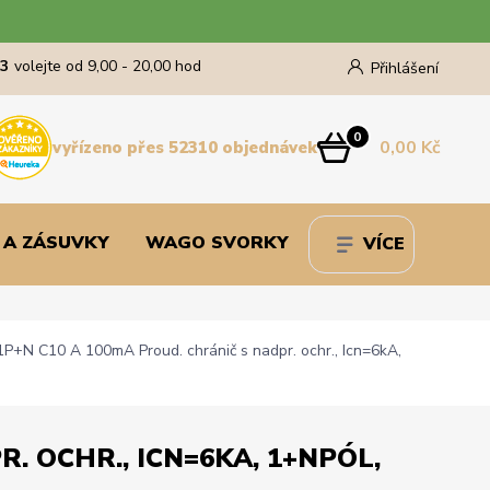
43
volejte od 9,00 - 20,00 hod
Přihlášení
0
0,00 Kč
vyřízeno přes 52310 objednávek
 A ZÁSUVKY
WAGO SVORKY
VÍCE
+N C10 A 100mA Proud. chránič s nadpr. ochr., Icn=6kA,
. OCHR., ICN=6KA, 1+NPÓL,