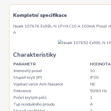
Kompletní specifikace
Noark 107676 Ex9BL-N 1P+N C10 A 100mA Proud. chránič
A
Charakteristiky
PARAMETR
HODNOTA
Jmenovitý proud
10
Stupeň krytí (IP)
IP20
Vypínací verze Anti Nuisance
NE
Frekvence
50/60 Hz
Počet krytých pólů
1
Typ reziduálního proudu
A
Stupeň znečištění
2