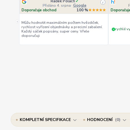
Radek Polach
✓
i
Přidáno 4. srpna
·
Google
Doporučuje obchod
100 %
★★★★★
Doporučuj
«
Můžu hodnotit maximálním počtem hvězdiček,
rychlost vyřízení objednávky a precizní zabalení.
rychlé vy
+
Každý sáček popsány, super ceny. Vřele
doporučuji
KOMPLETNÍ SPECIFIKACE
HODNOCENÍ
0