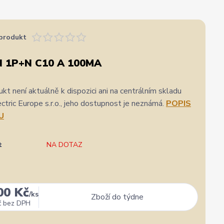
produkt
N 1P+N C10 A 100MA
kt není aktuálně k dispozici ani na centrálním skladu
ric Europe s.r.o., jeho dostupnost je neznámá.
POPIS
U
t
NA DOTAZ
00 Kč
/
ks
Zboží do týdne
č
bez DPH