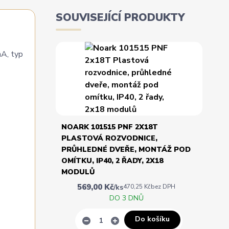
SOUVISEJÍCÍ PRODUKTY
A, typ
NOARK 101515 PNF 2X18T
PLASTOVÁ ROZVODNICE,
PRŮHLEDNÉ DVEŘE, MONTÁŽ POD
OMÍTKU, IP40, 2 ŘADY, 2X18
MODULŮ
569,00 Kč
/
ks
470,25 Kč
bez DPH
DO 3 DNŮ
Do košíku