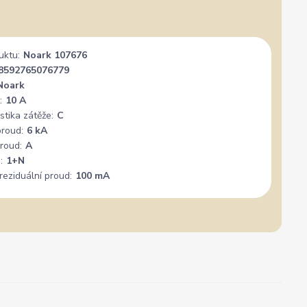
✓
Ověřený zákazník
✓
i
i
gle
Přidáno 3. srpna
·
Heureka.cz
0 %
★★★★★
Doporučuje obchod
100 %
★★★★★
Dopor
uktu:
Noark 107676
nál. Mohu
Vše super
PER
8592765076779
+
Noark
:
10 A
stika zátěže:
C
proud:
6 kA
roud:
A
:
1+N
reziduální proud:
100 mA