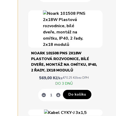
NOARK 101508 PNS 2X18W
PLASTOVÁ ROZVODNICE, BÍLÉ
DVEŘE, MONTÁŽ NA OMÍTKU, IP40,
2 ŘADY, 2X18 MODULŮ
569,00 Kč
/
ks
470,25 Kč
bez DPH
DO 3 DNŮ
Do košíku