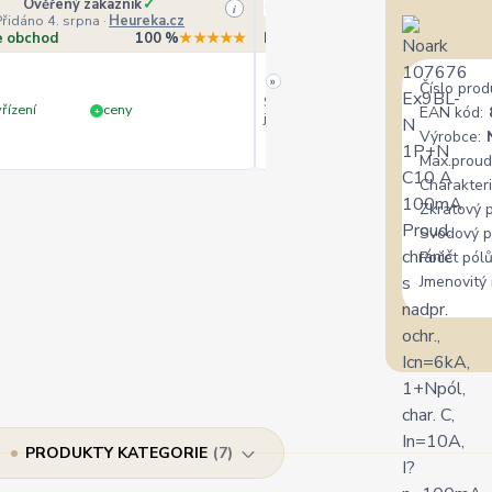
Ověřený zákazník
✓
Veronika Veverková
i
Přidáno 4. srpna
·
Heureka.cz
Přidáno 4. srpna
·
Goo
e obchod
100 %
★★★★★
Doporučuje obchod
10
»
Číslo prod
Široký výběr, milý a vstřícný perso
řízení
ceny
EAN kód:
+
jedině doporučit.
Výrobce:
Max.proud
Charakteri
Zkratový 
Svodový p
Počet pólů
Jmenovitý 
PRODUKTY KATEGORIE
7