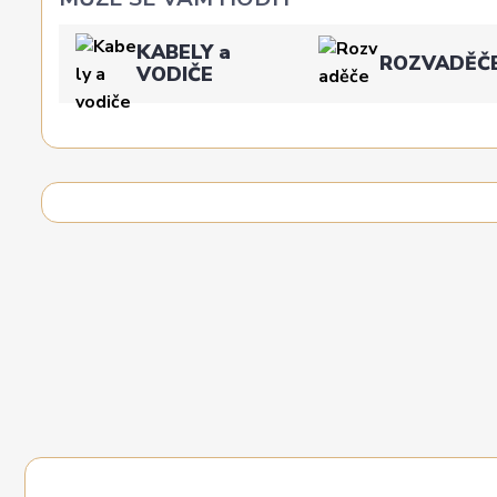
KABELY a
ROZVADĚČ
VODIČE