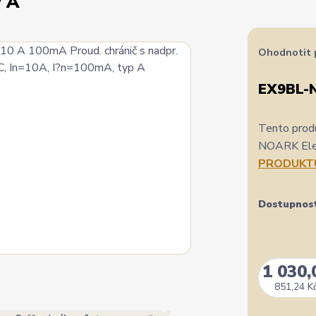
P A
Ohodnotit 
EX9BL-
Tento produ
NOARK Elect
PRODUKT
Dostupnos
1 030,
851,24 K