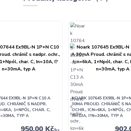
644 EX9BL-N 1P+N C10 A
NOARK 107645 EX9BL-N 1P+N
D. CHRÁNIČ S NADPR.
30MA PROUD. CHRÁNIČ S NA
N=6KA, 1+NPÓL, CHAR. C,
OCHR., ICN=6KA, 1+NPÓL, CH
N=30MA, TYP A
IN=13A, I?N=30MA, TYP A
950,00 Kč
902,
/
ks