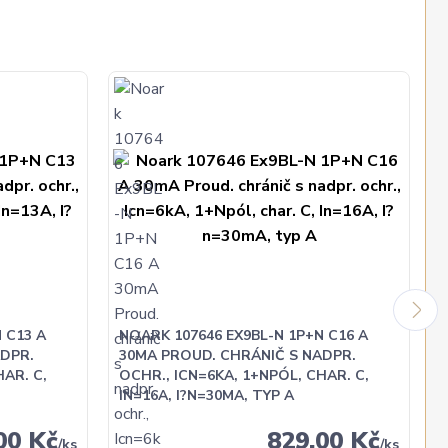
 C13 A
NOARK 107646 EX9BL-N 1P+N C16 A
DPR.
30MA PROUD. CHRÁNIČ S NADPR.
AR. C,
OCHR., ICN=6KA, 1+NPÓL, CHAR. C,
IN=16A, I?N=30MA, TYP A
00 Kč
829,00 Kč
/
ks
/
ks