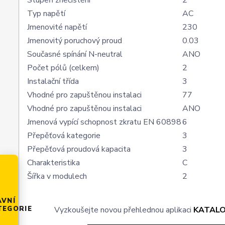
Typ napětí
AC
Jmenovité napětí
230
Jmenovitý poruchový proud
0.03
Současné spínání N-neutral
ANO
Počet pólů (celkem)
2
Instalační třída
3
Vhodné pro zapuštěnou instalaci
77
Vhodné pro zapuštěnou instalaci
ANO
Jmenová vypící schopnost zkratu EN 60898
6
Přepěťová kategorie
3
Přepěťová proudová kapacita
3
Charakteristika
C
Šířka v modulech
2
AVNÍ
Vyzkoušejte novou přehlednou aplikaci
KATAL
TEGORIE