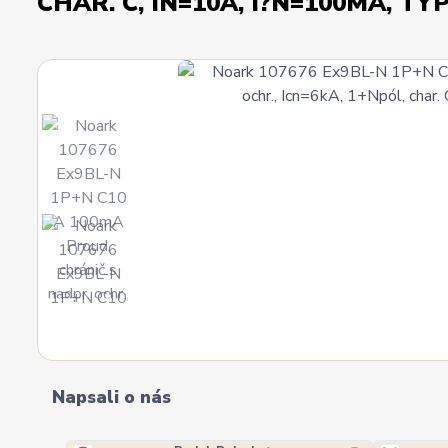
CHAR. C, IN=10A, I?N=100MA, TY
Napsali o nás