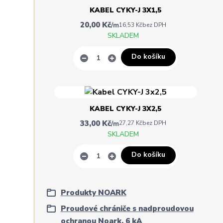
KABEL CYKY-J 3X1,5
20,00 Kč
/
m
16,53 Kč
bez DPH
SKLADEM
Do košíku
KABEL CYKY-J 3X2,5
33,00 Kč
/
m
27,27 Kč
bez DPH
SKLADEM
Do košíku
Produkty NOARK
Proudové chrániče s nadproudovou
ochranou Noark, 6 kA