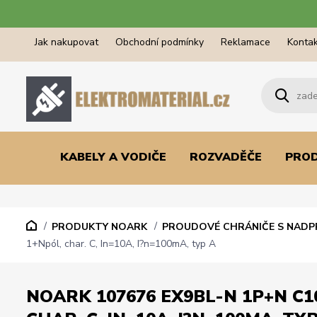
Jak nakupovat
Obchodní podmínky
Reklamace
Kontak
KABELY A VODIČE
ROZVADĚČE
PRO
PRODUKTY NOARK
PROUDOVÉ CHRÁNIČE S NAD
1+Npól, char. C, In=10A, I?n=100mA, typ A
NOARK 107676 EX9BL-N 1P+N C1