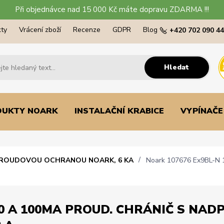
Při objednávce nad 15 000 Kč máte dopravu ZDARMA !!!
ty
Vrácení zboží
Recenze
GDPR
Blog
+420 702 090 4
Hledat
DUKTY NOARK
INSTALAČNÍ KRABICE
VYPÍNAČE
PROUDOVOU OCHRANOU NOARK, 6 KA
Noark 107676 Ex9BL-N 1P
0 A 100MA PROUD. CHRÁNIČ S NADPR