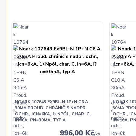
NOARK 107643 EX9BL-N 1P+N C6 A
NOARK 107
30MA PROUD. CHRÁNIČ S NADPR.
30MA PROU
OCHR., ICN=6KA, 1+NPÓL, CHAR. C,
OCHR., IC
IN=6A, I?N=30MA, TYP A
IN=10A, I?
996,00 Kč
/
ks