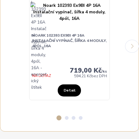
NOARK 102393 EX9BI 4P 16A
INSTALAČNÍ VYPÍNAČ, ŠÍŘKA 4 MODULY,
NOARK 102394
4PÓL, 16A
INSTALAČNÍ V
4PÓL, 25A
719,00 Kč
/
ks
NA DOTAZ
NENÍ SKLADE
594,21 Kč
bez DPH
Detail