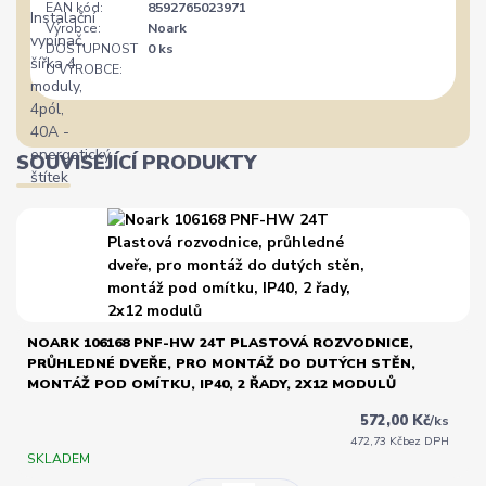
EAN kód:
8592765023971
Výrobce:
Noark
DOSTUPNOST
0 ks
U VÝROBCE:
SOUVISEJÍCÍ PRODUKTY
NOARK 106168 PNF-HW 24T PLASTOVÁ ROZVODNICE,
PRŮHLEDNÉ DVEŘE, PRO MONTÁŽ DO DUTÝCH STĚN,
MONTÁŽ POD OMÍTKU, IP40, 2 ŘADY, 2X12 MODULŮ
572,00 Kč
/
ks
472,73 Kč
bez DPH
SKLADEM