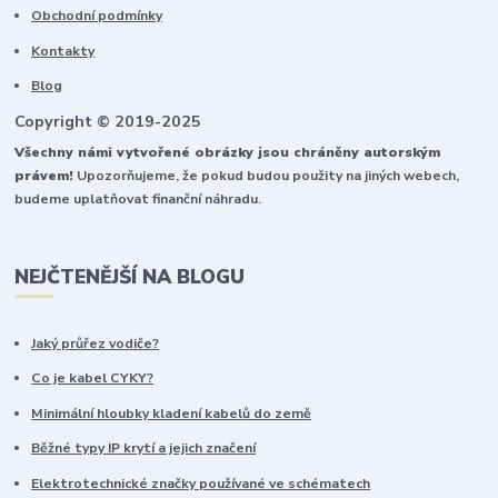
Obchodní podmínky
Kontakty
Blog
Copyright © 2019-2025
Všechny námi vytvořené obrázky jsou chráněny autorským
právem!
Upozorňujeme, že pokud budou použity na jiných webech,
budeme uplatňovat finanční náhradu.
NEJČTENĚJŠÍ NA BLOGU
Jaký průřez vodiče?
Co je kabel CYKY?
Minimální hloubky kladení kabelů do země
Běžné typy IP krytí a jejich značení
Elektrotechnické značky používané ve schématech