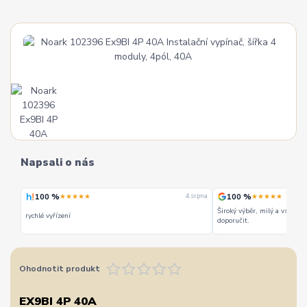
Napsali o nás
100 %
100 %
★★★★★
★★★★★
 srpna
4. srpna
Široký výběr, milý a vstřícn
rychlé vyřízení
doporučit.
Ohodnotit produkt
EX9BI 4P 40A