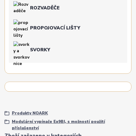
ROZVADĚČE
PROPOJOVACÍ LIŠTY
SVORKY
Produkty NOARK
Modulární vypínače Ex9BI, s možností použití
příslušenství
Zboží zařazeno v kategoriích