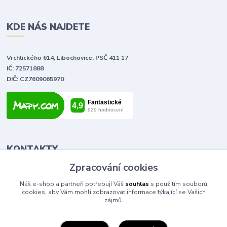
KDE NÁS NAJDETE
Vrchlického 614, Libochovice, PSČ 411 17
IČ: 72571888
DIČ: CZ7609065970
KONTAKTY
Zpracování cookies
Tomáš Vlček
Náš e-shop a partneři potřebují Váš
souhlas
s použitím souborů
+420 702 090 443
cookies, aby Vám mohli zobrazovat informace týkající se Vašich
volejte od 9,00 - 20,00 hod
zájmů.
info@elektromaterial.cz