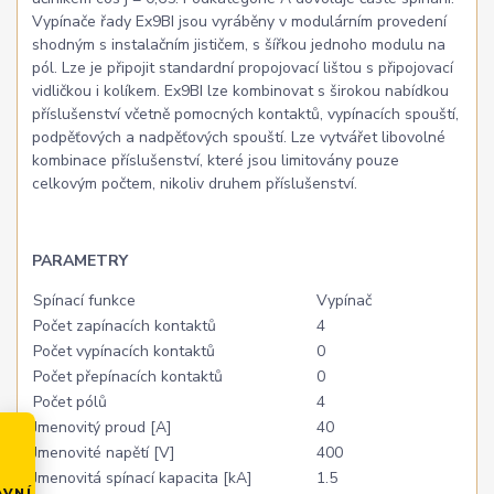
Vypínače řady Ex9BI jsou vyráběny v modulárním provedení
shodným s instalačním jističem, s šířkou jednoho modulu na
pól. Lze je připojit standardní propojovací lištou s připojovací
vidličkou i kolíkem. Ex9BI lze kombinovat s širokou nabídkou
příslušenství včetně pomocných kontaktů, vypínacích spouští,
podpěťových a nadpěťových spouští. Lze vytvářet libovolné
kombinace příslušenství, které jsou limitovány pouze
celkovým počtem, nikoliv druhem příslušenství.
PARAMETRY
Spínací funkce
Vypínač
Počet zapínacích kontaktů
4
Počet vypínacích kontaktů
0
Počet přepínacích kontaktů
0
Počet pólů
4
Jmenovitý proud [A]
40
Jmenovité napětí [V]
400
Jmenovitá spínací kapacita [kA]
1.5
AVNÍ