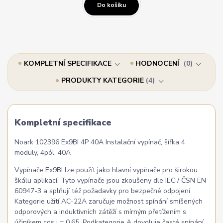
Do košíku
KOMPLETNÍ SPECIFIKACE
HODNOCENÍ
0
PRODUKTY KATEGORIE
4
Kompletní specifikace
Noark 102396 Ex9BI 4P 40A Instalační vypínač, šířka 4
moduly, 4pól, 40A
Vypínače Ex9BI lze použít jako hlavní vypínače pro širokou
škálu aplikací. Tyto vypínače jsou zkoušeny dle IEC / ČSN EN
60947-3 a splňují též požadavky pro bezpečné odpojení.
Kategorie užití AC-22A zaručuje možnost spínání smíšených
odporových a induktivních zátěží s mírným přetížením s
účiníkem cos j = 0,65. Podkategorie A dovoluje časté spínání.