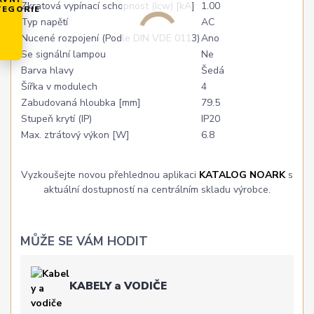
Zkratová vypínací schopnost (Icw) [kA]
1.00
TEGORIE
Typ napětí
AC
Nucené rozpojení (Podle DIN VDE 0113)
Ano
Se signální lampou
Ne
Barva hlavy
Šedá
Šířka v modulech
4
Zabudovaná hloubka [mm]
79.5
Stupeň krytí (IP)
IP20
Max. ztrátový výkon [W]
6.8
Vyzkoušejte novou přehlednou aplikaci
KATALOG NOARK
s
aktuální dostupností na centrálním skladu výrobce.
MŮŽE SE VÁM HODIT
KABELY a VODIČE