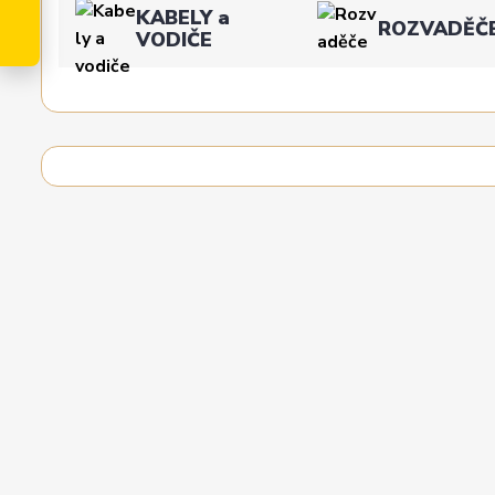
KABELY a
ROZVADĚČ
VODIČE