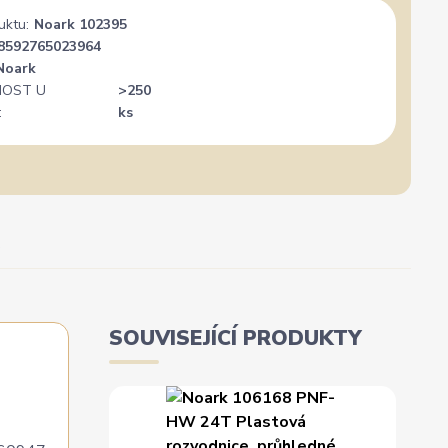
uktu:
Noark 102395
8592765023964
Noark
OST U
>250
:
ks
SOUVISEJÍCÍ PRODUKTY