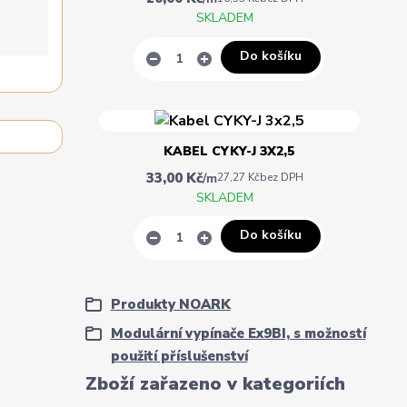
SKLADEM
Do košíku
KABEL CYKY-J 3X2,5
33,00 Kč
/
m
27,27 Kč
bez DPH
SKLADEM
Do košíku
Produkty NOARK
Modulární vypínače Ex9BI, s možností
použití příslušenství
Zboží zařazeno v kategoriích