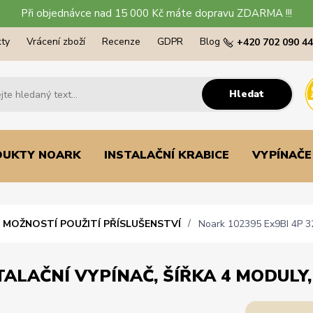
Při objednávce nad 15 000 Kč máte dopravu ZDARMA !!!
ty
Vrácení zboží
Recenze
GDPR
Blog
+420 702 090 4
Hledat
DUKTY NOARK
INSTALAČNÍ KRABICE
VYPÍNAČE
S MOŽNOSTÍ POUŽITÍ PŘÍSLUŠENSTVÍ
Noark 102395 Ex9BI 4P 32A
TALAČNÍ VYPÍNAČ, ŠÍŘKA 4 MODULY,