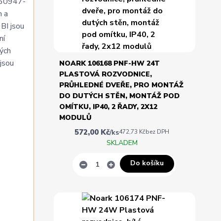
N 60947-
h a
9BI jsou
ní
ných
jsou
NOARK 106168 PNF-HW 24T
PLASTOVÁ ROZVODNICE,
PRŮHLEDNÉ DVEŘE, PRO MONTÁŽ
DO DUTÝCH STĚN, MONTÁŽ POD
OMÍTKU, IP40, 2 ŘADY, 2X12
MODULŮ
572,00 Kč
/
ks
472,73 Kč
bez DPH
SKLADEM
Do košíku