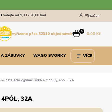
43
volejte od 9,00 - 20,00 hod
Přihlášení
0
0,00 Kč
vyřízeno přes 52310 objednávek
 A ZÁSUVKY
WAGO SVORKY
VÍCE
 Instalační vypínač, šířka 4 moduly, 4pól, 32A
 4PÓL, 32A