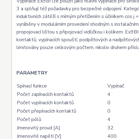
Vypínače Ex9BI lze použít jako hlavní vypínače pro širo
3 a splňují též požadavky pro bezpečné odpojení. Kateg
induktivních zátěží s mírným přetížením s účiníkem cos j
vyráběny v modulárním provedení shodným s instalačním ji
propojovací lištou s připojovací vidličkou i kolíkem. Ex
kontaktů, vypínacích spouští, podpěťových a nadpěťových
limitovány pouze celkovým počtem, nikoliv druhem příslu
PARAMETRY
Spínací funkce
Vypínač
Počet zapínacích kontaktů
4
Počet vypínacích kontaktů
0
Počet přepínacích kontaktů
0
Počet pólů
4
Jmenovitý proud [A]
32
Jmenovité napětí [V]
400