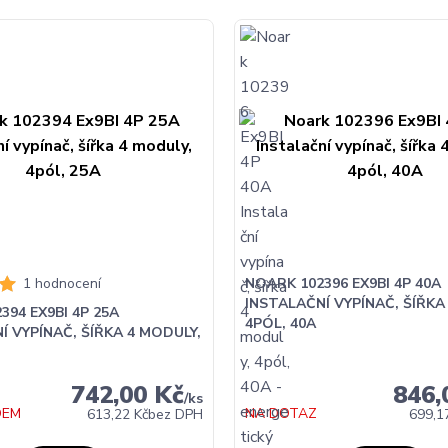
1 hodnocení
NOARK 102396 EX9BI 4P 40A
INSTALAČNÍ VYPÍNAČ, ŠÍŘKA
394 EX9BI 4P 25A
4PÓL, 40A
Í VYPÍNAČ, ŠÍŘKA 4 MODULY,
742,00 Kč
846,
/
ks
DEM
NA DOTAZ
613,22 Kč
bez DPH
699,1