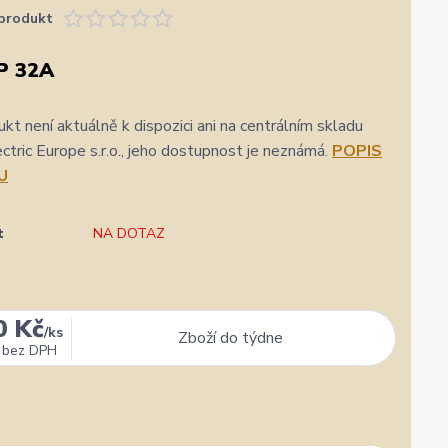
produkt
P 32A
kt není aktuálně k dispozici ani na centrálním skladu
ric Europe s.r.o., jeho dostupnost je neznámá.
POPIS
U
t
NA DOTAZ
★★★★★
★★★★★
a
31. července
zatím se mi zdá z několika dalších jako jeden z
Výborná komunikace, ochota
0 Kč
/
ks
Zboží do týdne
nejlepších
hlavně rychlé dodání. 👍👌
bez DPH