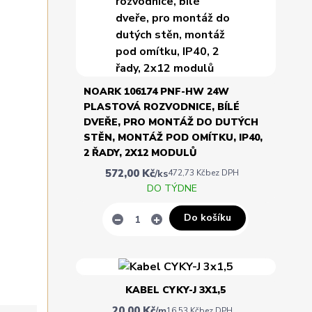
NOARK 106174 PNF-HW 24W
PLASTOVÁ ROZVODNICE, BÍLÉ
DVEŘE, PRO MONTÁŽ DO DUTÝCH
STĚN, MONTÁŽ POD OMÍTKU, IP40,
2 ŘADY, 2X12 MODULŮ
572,00 Kč
/
ks
472,73 Kč
bez DPH
DO TÝDNE
Do košíku
KABEL CYKY-J 3X1,5
20,00 Kč
/
m
16,53 Kč
bez DPH