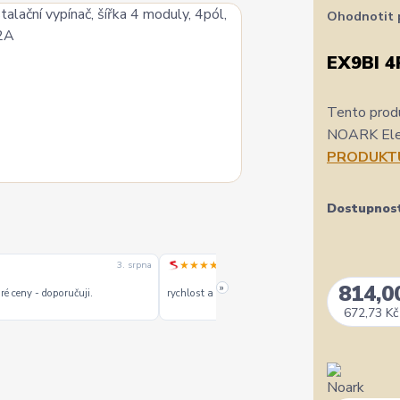
Ohodnotit 
EX9BI 4
Tento produ
NOARK Elect
PRODUKT
Dostupnos
★★★★★
3. srpna
1. srpn
814,0
»
é ceny - doporučuji.
rychlost a kvalitu objednavky
672,73 Kč