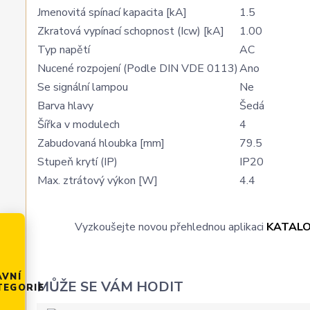
Jmenovitá spínací kapacita [kA]
1.5
Zkratová vypínací schopnost (Icw) [kA]
1.00
Typ napětí
AC
Nucené rozpojení (Podle DIN VDE 0113)
Ano
Se signální lampou
Ne
Barva hlavy
Šedá
Šířka v modulech
4
Zabudovaná hloubka [mm]
79.5
Stupeň krytí (IP)
IP20
Max. ztrátový výkon [W]
4.4
Vyzkoušejte novou přehlednou aplikaci
KATAL
AVNÍ
MŮŽE SE VÁM HODIT
TEGORIE