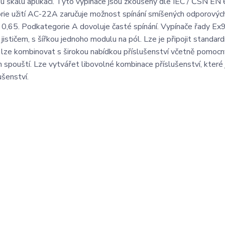
kou škálu aplikací. Tyto vypínače jsou zkoušeny dle IEC / ČSN E
orie užití AC-22A zaručuje možnost spínání smíšených odporovýc
 = 0,65. Podkategorie A dovoluje časté spínání. Vypínače řady Ex
stičem, s šířkou jednoho modulu na pól. Lze je připojit standard
9BI lze kombinovat s širokou nabídkou příslušenství včetně pomoc
 spouští. Lze vytvářet libovolné kombinace příslušenství, které 
šenství.