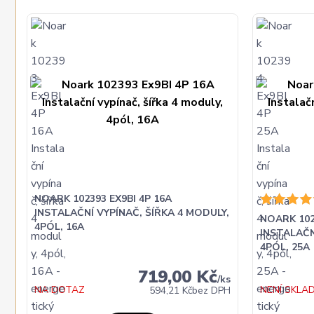
NOARK 102393 EX9BI 4P 16A
INSTALAČNÍ VYPÍNAČ, ŠÍŘKA 4 MODULY,
NOARK 102
4PÓL, 16A
INSTALAČN
4PÓL, 25A
719,00 Kč
/
ks
NA DOTAZ
NENÍ SKLA
594,21 Kč
bez DPH