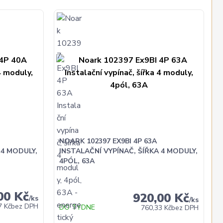
NOARK 102397 EX9BI 4P 63A
 4 MODULY,
INSTALAČNÍ VYPÍNAČ, ŠÍŘKA 4 MODULY,
4PÓL, 63A
00 Kč
920,00 Kč
/
ks
/
ks
7 Kč
bez DPH
DO TÝDNE
760,33 Kč
bez DPH