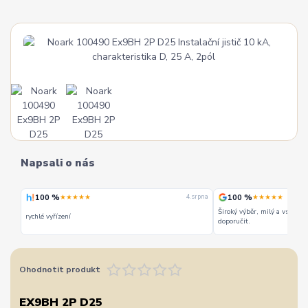
Napsali o nás
100 %
100 %
★★★★★
★★★★★
 srpna
4. srpna
Široký výběr, milý a vstřícn
rychlé vyřízení
doporučit.
Ohodnotit produkt
EX9BH 2P D25