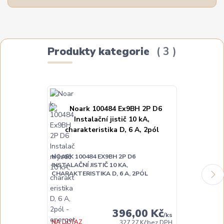
Produkty kategorie
3
NOARK 100484 EX9BH 2P D6
NOARK 100486
INSTALAČNÍ JISTIČ 10 KA,
INSTALAČNÍ JI
CHARAKTERISTIKA D, 6 A, 2PÓL
CHARAKTERIST
396,00 Kč
/
ks
NA DOTAZ
NA DOTAZ
327,27 Kč
bez DPH