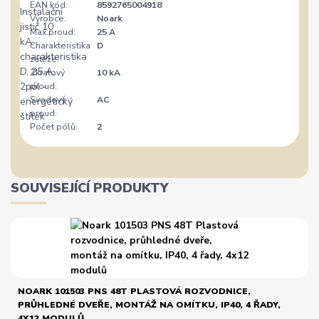
EAN kód:
8592765004918
Výrobce:
Noark
Max.proud:
25 A
Charakteristika
D
zátěže:
Zkratový
10 kA
proud:
Svodový
AC
proud:
Počet pólů:
2
SOUVISEJÍCÍ PRODUKTY
NOARK 101503 PNS 48T PLASTOVÁ ROZVODNICE,
PRŮHLEDNÉ DVEŘE, MONTÁŽ NA OMÍTKU, IP40, 4 ŘADY,
4X12 MODULŮ