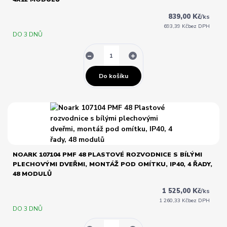
839,00 Kč
/
ks
693,39 Kč
bez DPH
DO 3 DNŮ
Do košíku
NOARK 107104 PMF 48 PLASTOVÉ ROZVODNICE S BÍLÝMI
PLECHOVÝMI DVEŘMI, MONTÁŽ POD OMÍTKU, IP40, 4 ŘADY,
48 MODULŮ
1 525,00 Kč
/
ks
1 260,33 Kč
bez DPH
DO 3 DNŮ