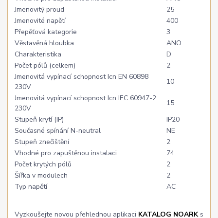
Jmenovitý proud
25
Jmenovité napětí
400
Přepěťová kategorie
3
Věstavěná hloubka
ANO
Charakteristika
D
Počet pólů (celkem)
2
Jmenovitá vypínací schopnost Icn EN 60898
10
230V
Jmenovitá vypínací schopnost Icn IEC 60947-2
15
230V
Stupeň krytí (IP)
IP20
Současné spínání N-neutral
NE
Stupeň znečištění
2
Vhodné pro zapuštěnou instalaci
74
Počet krytých pólů
2
Šířka v modulech
2
Typ napětí
AC
Vyzkoušejte novou přehlednou aplikaci
KATALOG NOARK
s