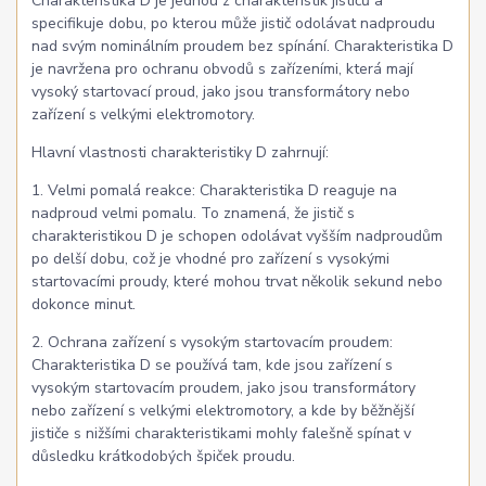
Charakteristika D je jednou z charakteristik jističů a
specifikuje dobu, po kterou může jistič odolávat nadproudu
nad svým nominálním proudem bez spínání. Charakteristika D
je navržena pro ochranu obvodů s zařízeními, která mají
vysoký startovací proud, jako jsou transformátory nebo
zařízení s velkými elektromotory.
Hlavní vlastnosti charakteristiky D zahrnují:
1. Velmi pomalá reakce: Charakteristika D reaguje na
nadproud velmi pomalu. To znamená, že jistič s
charakteristikou D je schopen odolávat vyšším nadproudům
po delší dobu, což je vhodné pro zařízení s vysokými
startovacími proudy, které mohou trvat několik sekund nebo
dokonce minut.
2. Ochrana zařízení s vysokým startovacím proudem:
Charakteristika D se používá tam, kde jsou zařízení s
vysokým startovacím proudem, jako jsou transformátory
nebo zařízení s velkými elektromotory, a kde by běžnější
jističe s nižšími charakteristikami mohly falešně spínat v
důsledku krátkodobých špiček proudu.