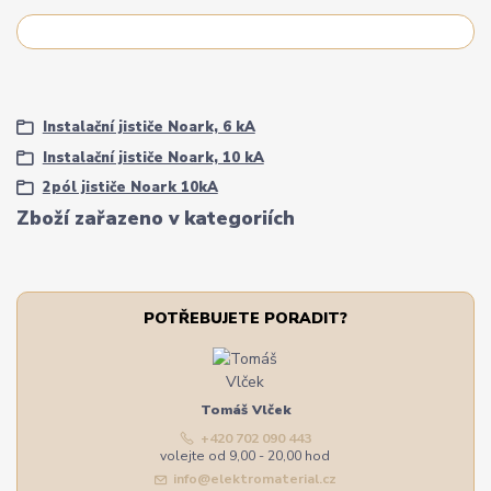
Instalační jističe Noark, 6 kA
Instalační jističe Noark, 10 kA
2pól jističe Noark 10kA
Zboží zařazeno v kategoriích
POTŘEBUJETE PORADIT?
Tomáš Vlček
+420 702 090 443
volejte od 9,00 - 20,00 hod
info@elektromaterial.cz