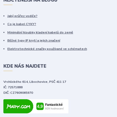
NEJČTENĚJŠÍ NA BLOGU
Jaký průřez vodiče?
Co je kabel CYKY?
Minimální hloubky kladení kabelů do země
Běžné typy IP krytí a jejich značení
Elektrotechnické značky používané ve schématech
KDE NÁS NAJDETE
Vrchlického 614, Libochovice, PSČ 411 17
IČ: 72571888
DIČ: CZ7609065970