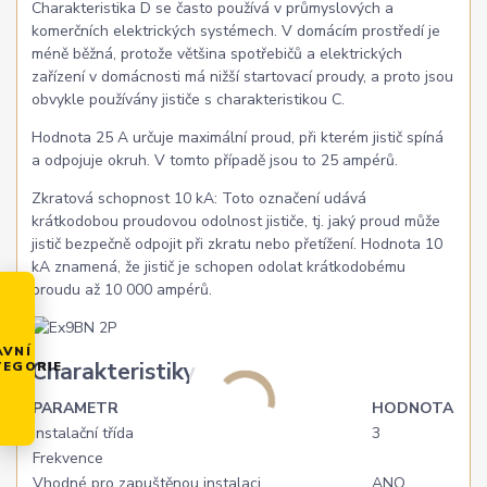
Charakteristika D se často používá v průmyslových a
komerčních elektrických systémech. V domácím prostředí je
méně běžná, protože většina spotřebičů a elektrických
zařízení v domácnosti má nižší startovací proudy, a proto jsou
obvykle používány jističe s charakteristikou C.
Hodnota 25 A určuje maximální proud, při kterém jistič spíná
a odpojuje okruh. V tomto případě jsou to 25 ampérů.
Zkratová schopnost 10 kA: Toto označení udává
krátkodobou proudovou odolnost jističe, tj. jaký proud může
jistič bezpečně odpojit při zkratu nebo přetížení. Hodnota 10
kA znamená, že jistič je schopen odolat krátkodobému
proudu až 10 000 ampérů.
AVNÍ
Charakteristiky
TEGORIE
PARAMETR
HODNOTA
Instalační třída
3
Frekvence
Vhodné pro zapuštěnou instalaci
ANO