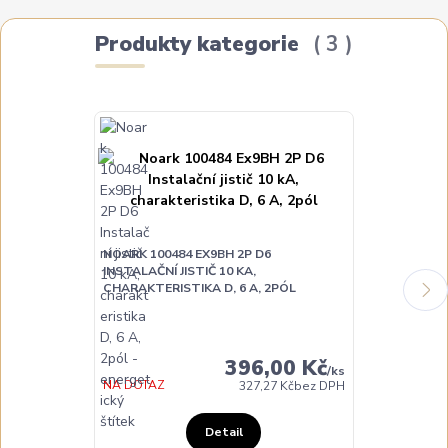
Produkty kategorie
3
NOARK 100484 EX9BH 2P D6
NOARK 100488
INSTALAČNÍ JISTIČ 10 KA,
INSTALAČNÍ JI
CHARAKTERISTIKA D, 6 A, 2PÓL
CHARAKTERIST
396,00 Kč
/
ks
NA DOTAZ
NA DOTAZ
327,27 Kč
bez DPH
Detail