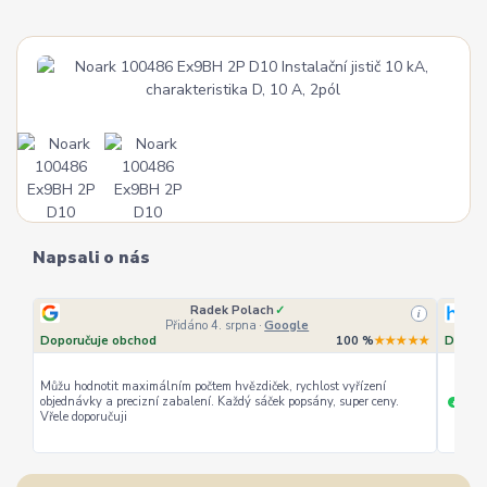
Napsali o nás
Radek Polach
✓
i
Přidáno 4. srpna
·
Google
Doporučuje obchod
100 %
★★★★★
Doporu
Můžu hodnotit maximálním počtem hvězdiček, rychlost vyřízení
objednávky a precizní zabalení. Každý sáček popsány, super ceny.
rychl
+
Vřele doporučuji