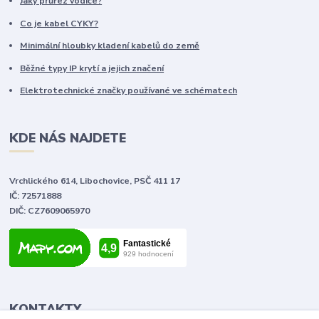
Jaký průřez vodiče?
Co je kabel CYKY?
Minimální hloubky kladení kabelů do země
Běžné typy IP krytí a jejich značení
Elektrotechnické značky používané ve schématech
KDE NÁS NAJDETE
Vrchlického 614, Libochovice, PSČ 411 17
IČ: 72571888
DIČ: CZ7609065970
KONTAKTY