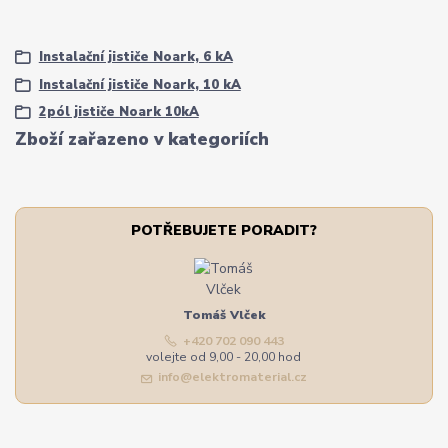
Instalační jističe Noark, 6 kA
Instalační jističe Noark, 10 kA
2pól jističe Noark 10kA
Zboží zařazeno v kategoriích
POTŘEBUJETE PORADIT?
Tomáš Vlček
+420 702 090 443
volejte od 9,00 - 20,00 hod
info@elektromaterial.cz