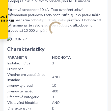
a odpojuje okruh. V tomto případě jsou to 10 ampérů.
Zkratová schopnost 10 kA: Toto označení udává
krátkodobou proudovou odolnost jističe, tj. jaký proud může
AVNÍ
jistič bezpečně odpojit při zkratu nebo přetížení. Hodnota 10
TEGORIE
kA znamená, že jistič je schopen odolat krátkodobému
proudu až 10 000 ampérů.
Charakteristiky
PARAMETR
HODNOTA
Instalační třída
3
Frekvence
Vhodné pro zapuštěnou
ANO
instalaci
Jmenovitý proud
10
Jmenovité napětí
400
Přepěťová kategorie
3
Věstavěná hloubka
ANO
Charakteristika
D