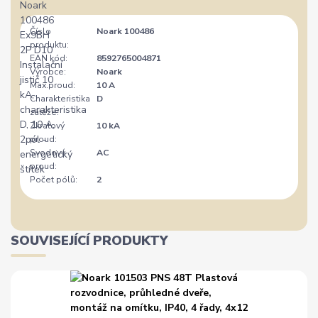
Číslo
Noark 100486
produktu:
EAN kód:
8592765004871
Výrobce:
Noark
Max.proud:
10 A
Charakteristika
D
zátěže:
Zkratový
10 kA
proud:
Svodový
AC
proud:
Počet pólů:
2
SOUVISEJÍCÍ PRODUKTY