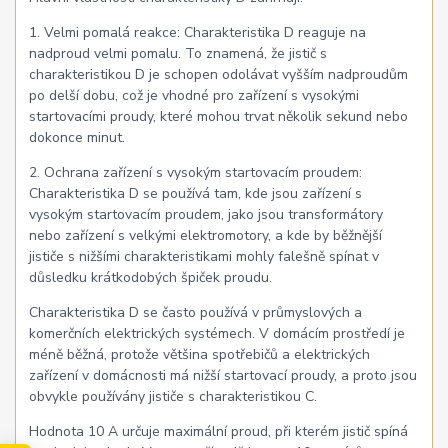
1. Velmi pomalá reakce: Charakteristika D reaguje na
nadproud velmi pomalu. To znamená, že jistič s
charakteristikou D je schopen odolávat vyšším nadproudům
po delší dobu, což je vhodné pro zařízení s vysokými
startovacími proudy, které mohou trvat několik sekund nebo
dokonce minut.
2. Ochrana zařízení s vysokým startovacím proudem:
Charakteristika D se používá tam, kde jsou zařízení s
vysokým startovacím proudem, jako jsou transformátory
nebo zařízení s velkými elektromotory, a kde by běžnější
jističe s nižšími charakteristikami mohly falešně spínat v
důsledku krátkodobých špiček proudu.
Charakteristika D se často používá v průmyslových a
komerčních elektrických systémech. V domácím prostředí je
méně běžná, protože většina spotřebičů a elektrických
zařízení v domácnosti má nižší startovací proudy, a proto jsou
obvykle používány jističe s charakteristikou C.
Hodnota 10 A určuje maximální proud, při kterém jistič spíná