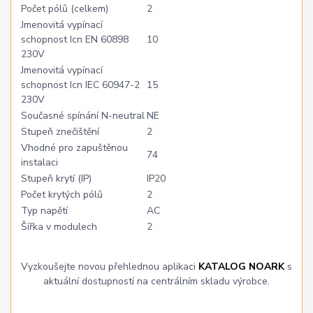
Počet pólů (celkem)
2
Jmenovitá vypínací
schopnost Icn EN 60898
10
230V
Jmenovitá vypínací
schopnost Icn IEC 60947-2
15
230V
Současné spínání N-neutral
NE
Stupeň znečištění
2
Vhodné pro zapuštěnou
74
instalaci
Stupeň krytí (IP)
IP20
Počet krytých pólů
2
Typ napětí
AC
Šířka v modulech
2
Vyzkoušejte novou přehlednou aplikaci
KATALOG NOARK
s
aktuální dostupností na centrálním skladu výrobce.