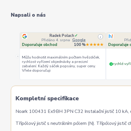
Napsali o nás
Radek Polach
✓
i
Přidáno 4. srpna
·
Google
Při
Doporučuje obchod
100 %
★★★★★
Doporučuje 
«
Můžu hodnotit maximálním počtem hvězdiček,
rychlost vyřízení objednávky a precizní
rychlé vyří
+
zabalení. Každý sáček popsány, super ceny.
Vřele doporučuji
Kompletní specifikace
Noark 100431 Ex9BH 3PN C32 Instalační jistič 10 kA, c
Třípólový jistič s neutrálním pólem (N). Třípólový jistič c