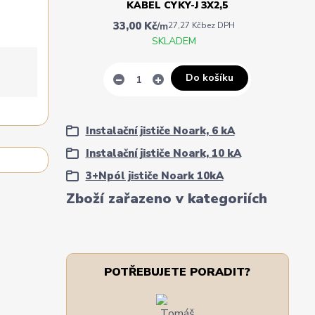
KABEL CYKY-J 3X2,5
33,00 Kč
/
m
27,27 Kč
bez DPH
SKLADEM
Do košíku
Instalační jističe Noark, 6 kA
Instalační jističe Noark, 10 kA
3+Npól jističe Noark 10kA
Zboží zařazeno v kategoriích
POTŘEBUJETE PORADIT?