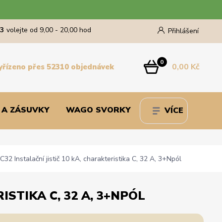
43
volejte od 9,00 - 20,00 hod
Přihlášení
0
0,00 Kč
yřízeno přes 52310 objednávek
 A ZÁSUVKY
WAGO SVORKY
VÍCE
 Instalační jistič 10 kA, charakteristika C, 32 A, 3+Npól
ISTIKA C, 32 A, 3+NPÓL