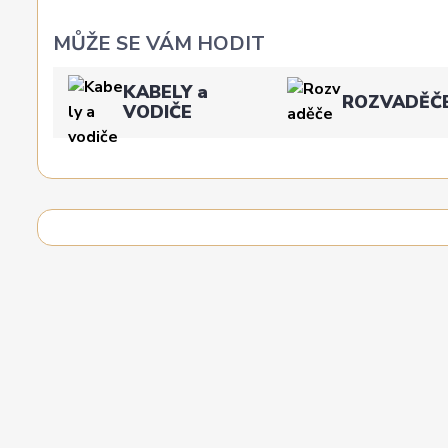
MŮŽE SE VÁM HODIT
KABELY a
ROZVADĚČ
VODIČE