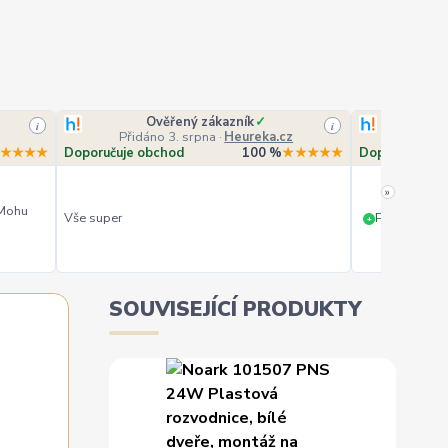
Ověřený zákazník
✓
O
i
i
Přidáno 3. srpna
·
Heureka.cz
Přidá
★★★★
Doporučuje obchod
100 %
★★★★★
Doporučuje o
»
 Mohu
Vše super
PERFEKTNÍ 
+
SOUVISEJÍCÍ PRODUKTY