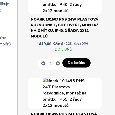
fikuje
o
NOARK 101507 PNS 24W PLASTOVÁ
ROZVODNICE, BÍLÉ DVEŘE, MONTÁŽ
NA OMÍTKU, IP40, 2 ŘADY, 2X12
MODULŮ
ečně
419,00 Kč
ampérů.
/
ks
346,28 Kč
bez DPH
DO 3 DNŮ
Do košíku
NOARK 101495 PHS 24T PLASTOVÁ