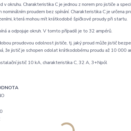
d v okruhu. Charakteristika C je jednou z norem pro jističe a speci
 nominálním proudem bez spínání. Charakteristika C je určena pr
zeními, která mohou mít krátkodobé špičkové proudy při startu.
píná a odpojuje okruh. V tomto případě je to 32 ampérů.
ou proudovou odolnost jističe, tj. jaký proud může jistič bezp
ná, že jistič je schopen odolat krátkodobému proudu až 10 000 
ODNOTA
NO
0
C