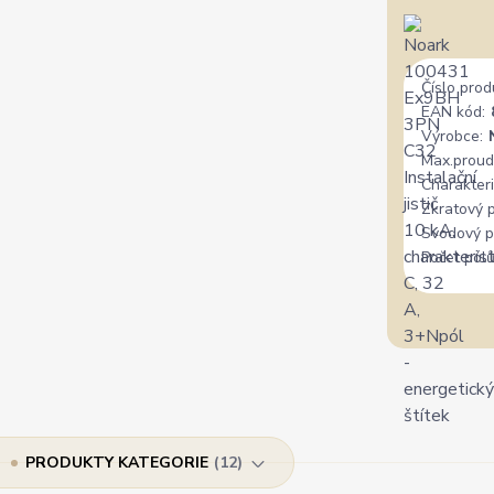
Číslo prod
EAN kód:
Výrobce:
Max.proud
Charakteri
Zkratový 
Svodový p
Počet pólů
PRODUKTY KATEGORIE
12