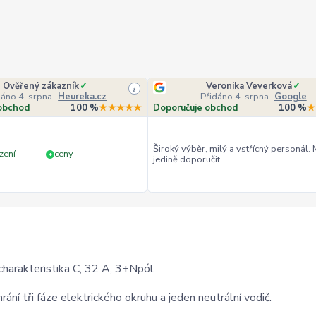
Ověřený zákazník
✓
Veronika Veverková
✓
i
dáno 4. srpna
·
Heureka.cz
Přidáno 4. srpna
·
Google
obchod
100 %
★★★★★
Doporučuje obchod
100 %
★
Široký výběr, milý a vstřícný personál.
zení
ceny
+
jedině doporučit.
harakteristika C, 32 A, 3+Npól
hrání tři fáze elektrického okruhu a jeden neutrální vodič.