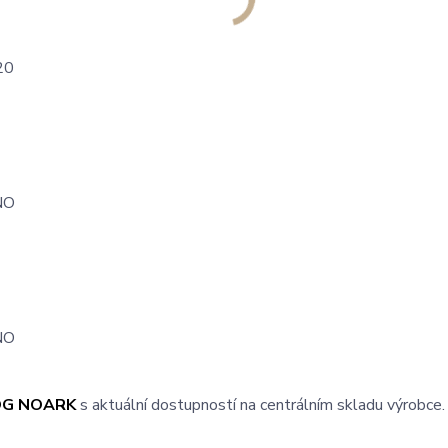
20
NO
NO
OG NOARK
s aktuální dostupností na centrálním skladu výrobce.