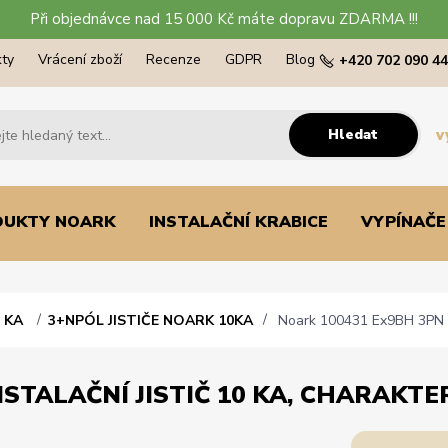
Při objednávce nad 15 000 Kč máte dopravu ZDARMA !!!
ty
Vrácení zboží
Recenze
GDPR
Blog
+420 702 090 4
Hledat
v
DUKTY NOARK
INSTALAČNÍ KRABICE
VYPÍNAČE
0 KA
3+NPÓL JISTIČE NOARK 10KA
Noark 100431 Ex9BH 3PN C32
STALAČNÍ JISTIČ 10 KA, CHARAKTER