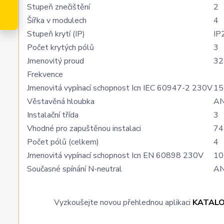
Stupeň znečištění
2
Šířka v modulech
4
Stupeň krytí (IP)
IP
Počet krytých pólů
3
Jmenovitý proud
32
Frekvence
Jmenovitá vypínací schopnost Icn IEC 60947-2 230V
15
Věstavěná hloubka
A
Instalační třída
3
Vhodné pro zapuštěnou instalaci
74
Počet pólů (celkem)
4
Jmenovitá vypínací schopnost Icn EN 60898 230V
10
Současné spínání N-neutral
A
Vyzkoušejte novou přehlednou aplikaci
KATAL