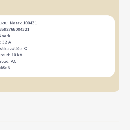
uktu:
Noark 100431
8592765004321
Noark
:
32 A
stika zátěže:
C
proud:
10 kA
roud:
AC
:
3+N