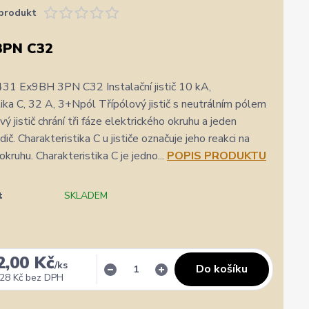
produkt
3PN C32
31 Ex9BH 3PN C32 Instalační jistič 10 kA,
tika C, 32 A, 3+Npól Třípólový jistič s neutrálním pólem
vý jistič chrání tři fáze elektrického okruhu a jeden
dič. Charakteristika C u jističe označuje jeho reakci na
kruhu. Charakteristika C je jedno...
POPIS PRODUKTU
t
SKLADEM
2,00 Kč
/
ks
Do košíku
28 Kč
bez DPH