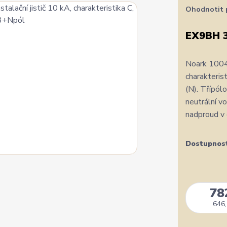
Ohodnotit 
EX9BH 
Noark 1004
charakteris
(N). Třípólo
neutrální vo
nadproud v o
Dostupnos
78
646,