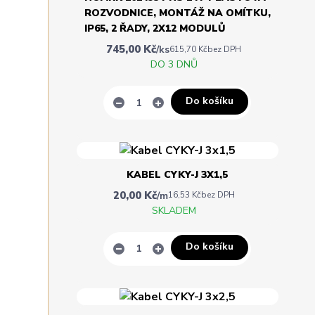
ROZVODNICE, MONTÁŽ NA OMÍTKU,
IP65, 2 ŘADY, 2X12 MODULŮ
745,00 Kč
/
ks
615,70 Kč
bez DPH
DO 3 DNŮ
Do košíku
KABEL CYKY-J 3X1,5
20,00 Kč
/
m
16,53 Kč
bez DPH
SKLADEM
Do košíku