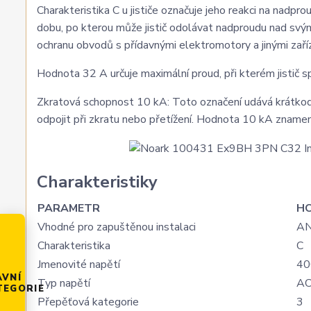
Charakteristika C u jističe označuje jeho reakci na nadprou
dobu, po kterou může jistič odolávat nadproudu nad svým
ochranu obvodů s přídavnými elektromotory a jinými zaří
Hodnota 32 A určuje maximální proud, při kterém jistič s
Zkratová schopnost 10 kA: Toto označení udává krátkodob
odpojit při zkratu nebo přetížení. Hodnota 10 kA zname
Charakteristiky
PARAMETR
H
Vhodné pro zapuštěnou instalaci
A
Charakteristika
C
Jmenovité napětí
40
AVNÍ
Typ napětí
A
TEGORIE
Přepěťová kategorie
3