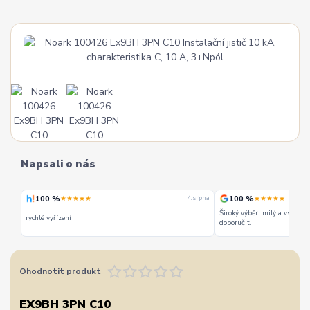
Napsali o nás
100 %
100 %
★★★★★
★★★★★
 srpna
4. srpna
Široký výběr, milý a vstřícn
rychlé vyřízení
doporučit.
Ohodnotit produkt
EX9BH 3PN C10