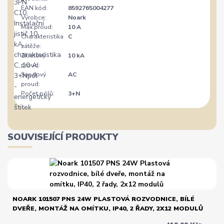
EAN kód:
8592765004277
Výrobce:
Noark
Max.proud:
10 A
Charakteristika
C
zátěže:
Zkratový
10 kA
proud:
Svodový
AC
proud:
Počet pólů:
3+N
SOUVISEJÍCÍ PRODUKTY
NOARK 101507 PNS 24W PLASTOVÁ ROZVODNICE, BÍLÉ
DVEŘE, MONTÁŽ NA OMÍTKU, IP40, 2 ŘADY, 2X12 MODULŮ