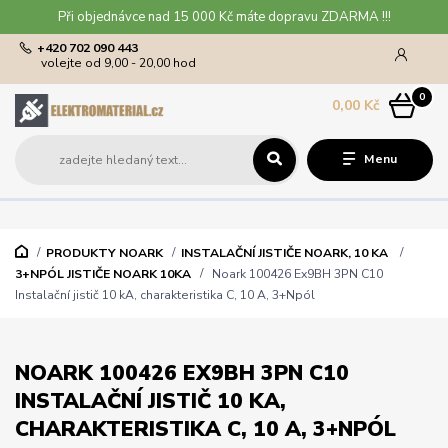
Při objednávce nad 15 000 Kč máte dopravu ZDARMA !!!
+420 702 090 443
volejte od 9,00 - 20,00 hod
0
0,00 Kč
Menu
PRODUKTY NOARK
INSTALAČNÍ JISTIČE NOARK, 10 KA
3+NPÓL JISTIČE NOARK 10KA
Noark 100426 Ex9BH 3PN C10
Instalační jistič 10 kA, charakteristika C, 10 A, 3+Npól
NOARK 100426 EX9BH 3PN C10
INSTALAČNÍ JISTIČ 10 KA,
CHARAKTERISTIKA C, 10 A, 3+NPÓL