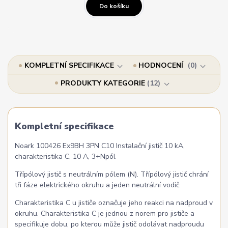
Do košíku
KOMPLETNÍ SPECIFIKACE
HODNOCENÍ
0
PRODUKTY KATEGORIE
12
Kompletní specifikace
Noark 100426 Ex9BH 3PN C10 Instalační jistič 10 kA,
charakteristika C, 10 A, 3+Npól
Třípólový jistič s neutrálním pólem (N). Třípólový jistič chrání
tři fáze elektrického okruhu a jeden neutrální vodič.
Charakteristika C u jističe označuje jeho reakci na nadproud v
okruhu. Charakteristika C je jednou z norem pro jističe a
specifikuje dobu, po kterou může jistič odolávat nadproudu