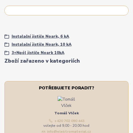
Instalační jističe Noark, 6 kA
Instalační jističe Noark, 10 kA
3+Npól jističe Noark 10kA
Zboží zařazeno v kategoriích
POTŘEBUJETE PORADIT?
Tomáš Vlček
+420 702 090 443
volejte od 9,00 - 20,00 hod
info@elektromaterial.cz