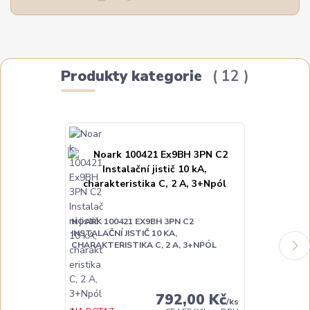
Produkty kategorie
12
NOARK 100421 EX9BH 3PN C2
NOARK 10042
INSTALAČNÍ JISTIČ 10 KA,
INSTALAČNÍ JI
CHARAKTERISTIKA C, 2 A, 3+NPÓL
CHARAKTERIST
DO TÝDNE
792,00 Kč
/
ks