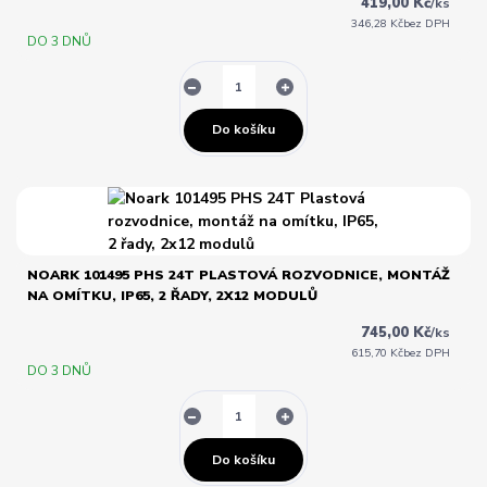
419,00 Kč
/
ks
346,28 Kč
bez DPH
DO 3 DNŮ
Do košíku
NOARK 101495 PHS 24T PLASTOVÁ ROZVODNICE, MONTÁŽ
NA OMÍTKU, IP65, 2 ŘADY, 2X12 MODULŮ
745,00 Kč
/
ks
615,70 Kč
bez DPH
DO 3 DNŮ
Do košíku