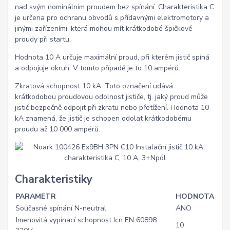
nad svým nominálním proudem bez spínání. Charakteristika C
je určena pro ochranu obvodů s přídavnými elektromotory a
jinými zařízeními, která mohou mít krátkodobé špičkové
proudy při startu.
Hodnota 10 A určuje maximální proud, při kterém jistič spíná
a odpojuje okruh. V tomto případě je to 10 ampérů.
Zkratová schopnost 10 kA: Toto označení udává
krátkodobou proudovou odolnost jističe, tj. jaký proud může
jistič bezpečně odpojit při zkratu nebo přetížení. Hodnota 10
kA znamená, že jistič je schopen odolat krátkodobému
proudu až 10 000 ampérů.
Charakteristiky
PARAMETR
HODNOTA
Současné spínání N-neutral
ANO
Jmenovitá vypínací schopnost Icn EN 60898
10