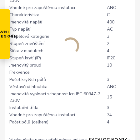
230V
Vhodné pro zapuštěnou instalaci
ANO
Charakteristika
C
Jmenovité napětí
400
Typ napětí
AC
AVNÍ
Přepěťová kategorie
3
TEGORIE
Stupeň znečištění
2
Šířka v modulech
4
Stupeň krytí (IP)
IP20
Jmenovitý proud
10
Frekvence
Počet krytých pólů
3
Věstavěná hloubka
ANO
Jmenovitá vypínací schopnost Icn IEC 60947-2
15
230V
Instalační třída
3
Vhodné pro zapuštěnou instalaci
74
Počet pólů (celkem)
4
Vyzkoušejte novou přehlednou aplikaci
KATALOG NOARK
s