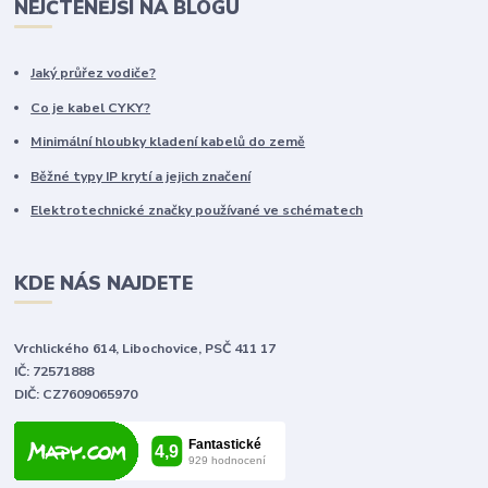
NEJČTENĚJŠÍ NA BLOGU
Jaký průřez vodiče?
Co je kabel CYKY?
Minimální hloubky kladení kabelů do země
Běžné typy IP krytí a jejich značení
Elektrotechnické značky používané ve schématech
KDE NÁS NAJDETE
Vrchlického 614, Libochovice, PSČ 411 17
IČ: 72571888
DIČ: CZ7609065970