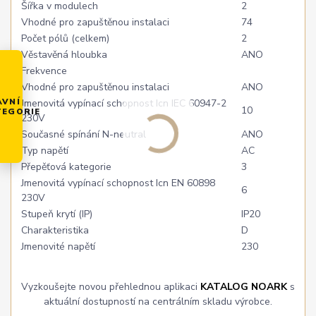
Šířka v modulech
2
Vhodné pro zapuštěnou instalaci
74
Počet pólů (celkem)
2
Věstavěná hloubka
ANO
Frekvence
Vhodné pro zapuštěnou instalaci
ANO
AVNÍ
Jmenovitá vypínací schopnost Icn IEC 60947-2
10
TEGORIE
230V
Současné spínání N-neutral
ANO
Typ napětí
AC
Přepěťová kategorie
3
Jmenovitá vypínací schopnost Icn EN 60898
6
230V
Stupeň krytí (IP)
IP20
Charakteristika
D
Jmenovité napětí
230
Vyzkoušejte novou přehlednou aplikaci
KATALOG NOARK
s
aktuální dostupností na centrálním skladu výrobce.