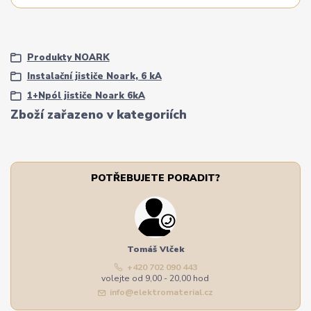
Produkty NOARK
Instalační jističe Noark, 6 kA
1+Npól jističe Noark 6kA
Zboží zařazeno v kategoriích
POTŘEBUJETE PORADIT?
Tomáš Vlček
+420 702 090 443
volejte od 9,00 - 20,00 hod
info@elektromaterial.cz