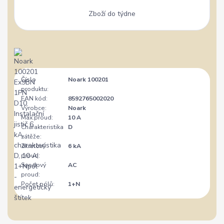
Zboží do týdne
Číslo
Noark 100201
produktu:
EAN kód:
8592765002020
Výrobce:
Noark
Max.proud:
10 A
Charakteristika
D
zátěže:
Zkratový
6 kA
proud:
Svodový
AC
proud:
Počet pólů:
1+N