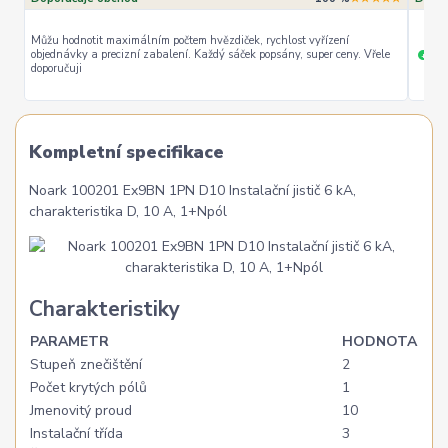
Můžu hodnotit maximálním počtem hvězdiček, rychlost vyřízení
objednávky a precizní zabalení. Každý sáček popsány, super ceny. Vřele
ryc
+
doporučuji
Kompletní specifikace
Noark 100201 Ex9BN 1PN D10 Instalační jistič 6 kA,
charakteristika D, 10 A, 1+Npól
Charakteristiky
PARAMETR
HODNOTA
Stupeň znečištění
2
Počet krytých pólů
1
Jmenovitý proud
10
Instalační třída
3