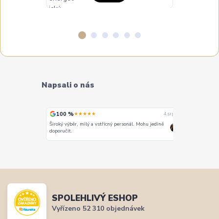
Napsali o nás
100 %
100 %
★★★★★
★
4. srpna
4. srpna
Široký výběr, milý a vstřícný personál. Mohu jedině
Vše super
doporučit.
SPOLEHLIVÝ ESHOP
Vyřízeno 52 310 objednávek