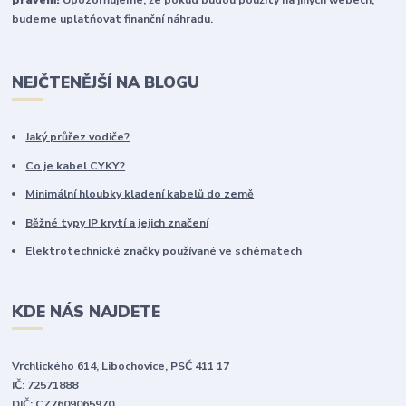
právem!
Upozorňujeme, že pokud budou použity na jiných webech,
budeme uplatňovat finanční náhradu.
NEJČTENĚJŠÍ NA BLOGU
Jaký průřez vodiče?
Co je kabel CYKY?
Minimální hloubky kladení kabelů do země
Běžné typy IP krytí a jejich značení
Elektrotechnické značky používané ve schématech
KDE NÁS NAJDETE
Vrchlického 614, Libochovice, PSČ 411 17
IČ: 72571888
DIČ: CZ7609065970