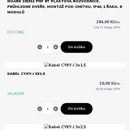
NOARK 101511 PNF 8T PLASTOVÁ ROZVODNICE,
PRŮHLEDNÉ DVEŘE, MONTÁŽ POD OMÍTKU, IP40, 1 ŘADA, 8
MODULŮ
284,00 Kč
/
ks
234,71 Kč
bez DPH
DO 3 DNŮ
Do košíku
KABEL CYKY-J 3X1,5
20,00 Kč
/
m
16,53 Kč
bez DPH
SKLADEM
Do košíku