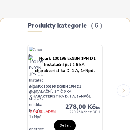
Produkty kategorie
6
NOARK 100195 EX9BN 1PN D1
NOARK 10020
INSTALAČNÍ JISTIČ 6 KA,
INSTALAČNÍ JI
CHARAKTERISTIKA D, 1 A, 1+NPÓL
CHARAKTERIST
278,00 Kč
/
ks
NENÍ SKLADEM
NA DOTAZ
229,75 Kč
bez DPH
Detail