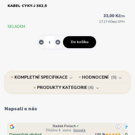
KABEL CYKY-J 3X2,5
33,00 Kč
/
m
27,27 Kč
bez DPH
SKLADEM
Do košíku
KOMPLETNÍ SPECIFIKACE
HODNOCENÍ
0
PRODUKTY KATEGORIE
6
Napsali o nás
Radek Polach
✓
i
Přidáno 4. srpna
·
Google
Doporučuje obchod
100 %
★★★★★
Dopor