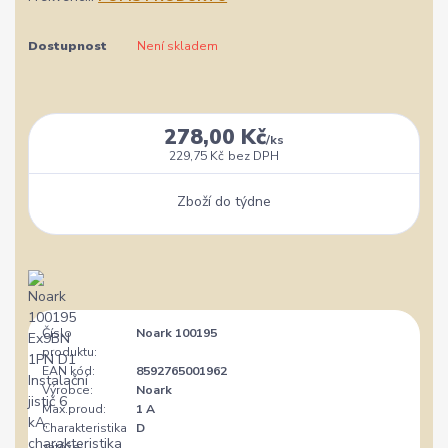
Dostupnost
Není skladem
278,00 Kč
/
ks
229,75 Kč
bez DPH
Zboží do týdne
Číslo
Noark 100195
produktu:
EAN kód:
8592765001962
Výrobce:
Noark
Max.proud:
1 A
Charakteristika
D
zátěže: