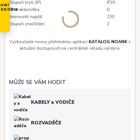
Stupeň krytí (IP)
IP20
AVNÍ
Charakteristika
D
TEGORIE
Jmenovité napětí
230
Stupeň znečištění
2
Vyzkoušejte novou přehlednou aplikaci
KATALOG NOARK
s
aktuální dostupností na centrálním skladu výrobce.
MŮŽE SE VÁM HODIT
KABELY a VODIČE
ROZVADĚČE