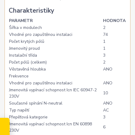
Charakteristiky
PARAMETR
HODNOTA
Šířka v modulech
2
Vhodné pro zapuštěnou instalaci
74
Počet krytých pólů
1
Jmenovitý proud
1
Instalační třída
3
Počet pólů (celkem)
2
Věstavěná hloubka
ANO
Frekvence
Vhodné pro zapuštěnou instalaci
ANO
Jmenovitá vypínací schopnost Icn IEC 60947-2
10
230V
Současné spínání N-neutral
ANO
Typ napětí
AC
Přepěťová kategorie
3
Jmenovitá vypínací schopnost Icn EN 60898
6
230V