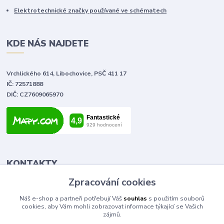
Elektrotechnické značky používané ve schématech
KDE NÁS NAJDETE
Vrchlického 614, Libochovice, PSČ 411 17
IČ: 72571888
DIČ: CZ7609065970
KONTAKTY
Zpracování cookies
Tomáš Vlček
Náš e-shop a partneři potřebují Váš
souhlas
s použitím souborů
+420 702 090 443
cookies, aby Vám mohli zobrazovat informace týkající se Vašich
volejte od 9,00 - 20,00 hod
zájmů.