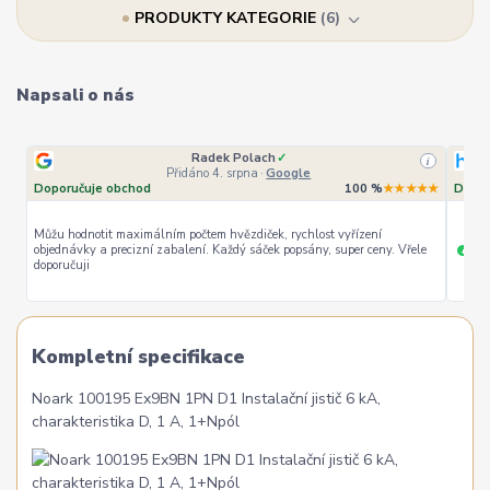
PRODUKTY KATEGORIE
6
Napsali o nás
Radek Polach
✓
i
Přidáno 4. srpna
·
Google
Doporučuje obchod
100 %
★★★★★
Dopor
Můžu hodnotit maximálním počtem hvězdiček, rychlost vyřízení
objednávky a precizní zabalení. Každý sáček popsány, super ceny. Vřele
ryc
+
doporučuji
Kompletní specifikace
Noark 100195 Ex9BN 1PN D1 Instalační jistič 6 kA,
charakteristika D, 1 A, 1+Npól