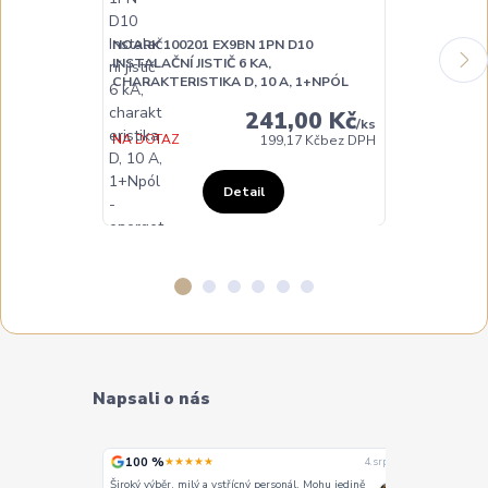
NOARK 100201 EX9BN 1PN D10
NOARK 10020
INSTALAČNÍ JISTIČ 6 KA,
INSTALAČNÍ JI
CHARAKTERISTIKA D, 10 A, 1+NPÓL
CHARAKTERIST
241,00 Kč
/
ks
NA DOTAZ
NA DOTAZ
199,17 Kč
bez DPH
Detail
Napsali o nás
100 %
100 %
★★★★★
★
4. srpna
4. srpna
Široký výběr, milý a vstřícný personál. Mohu jedině