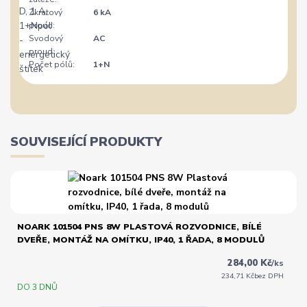
Zkratový
6 kA
proud:
Svodový
AC
proud:
Počet pólů:
1+N
SOUVISEJÍCÍ PRODUKTY
NOARK 101504 PNS 8W PLASTOVÁ ROZVODNICE, BÍLÉ
DVEŘE, MONTÁŽ NA OMÍTKU, IP40, 1 ŘADA, 8 MODULŮ
284,00 Kč
/
ks
234,71 Kč
bez DPH
DO 3 DNŮ