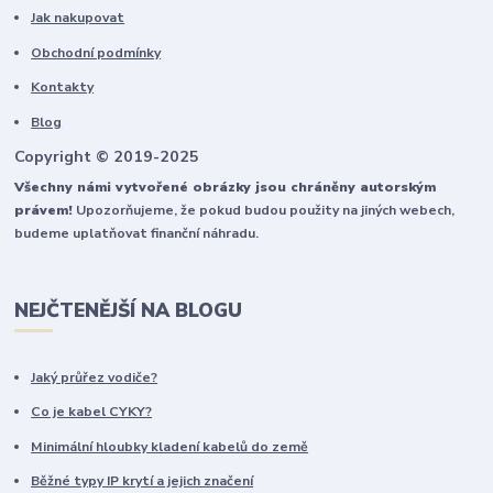
Jak nakupovat
Obchodní podmínky
Kontakty
Blog
Copyright © 2019-2025
Všechny námi vytvořené obrázky jsou chráněny autorským
právem!
Upozorňujeme, že pokud budou použity na jiných webech,
budeme uplatňovat finanční náhradu.
NEJČTENĚJŠÍ NA BLOGU
Jaký průřez vodiče?
Co je kabel CYKY?
Minimální hloubky kladení kabelů do země
Běžné typy IP krytí a jejich značení