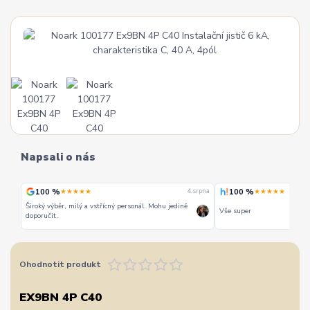
Napsali o nás
100 %
100 %
★★★★★
★★★★★
 srpna
4. srpna
Široký výběr, milý a vstřícný personál. Mohu jedině
Vše super
doporučit.
Ohodnotit produkt
EX9BN 4P C40