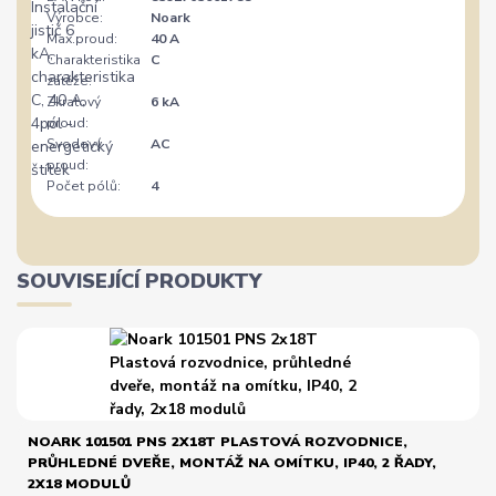
Výrobce:
Noark
Max.proud:
40 A
Charakteristika
C
zátěže:
Zkratový
6 kA
proud:
Svodový
AC
proud:
Počet pólů:
4
SOUVISEJÍCÍ PRODUKTY
NOARK 101501 PNS 2X18T PLASTOVÁ ROZVODNICE,
PRŮHLEDNÉ DVEŘE, MONTÁŽ NA OMÍTKU, IP40, 2 ŘADY,
2X18 MODULŮ