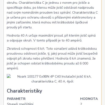
okruhu. Charakteristika C je jednou z norem pro jističe a
specifikuje dobu, po kterou může jistič odolávat nadproudu
nad svým nominálním proudem bez spínání. Charakteristika C
je určena pro ochranu obvodů s přídavnými elektromotory a
jinými zařízeními, která mohou mít krátkodobé špičkové
proudy při startu.
Hodnota 40 A určuje maximální proud, při kterém jistič spíná
a odpojuje okruh. V tomto případě je to 40 ampérů.
Zkratová schopnost 6 kA: Toto označení udává krátkodobou
proudovou odolnost jističe, tj. jaký proud může jistič bezpečně
odpojit při zkratu nebo přetížení. Hodnota 6 kA znamená, že
jistič je schopen odolat krátkodobému proudu až 6 000
ampérů.
Charakteristiky
PARAMETR
HODNOTA
Stupeň znečištění
2