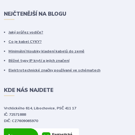
NEJČTENĚJŠÍ NA BLOGU
Jaký průřez vodiče?
Co je kabel CYKY?
Minimální hloubky kladení kabelů do země
Běžné typy IP krytí a jejich značení
Elektrotechnické značky používané ve schématech
KDE NÁS NAJDETE
Vrchlického 614, Libochovice, PSČ 411 17
IČ: 72571888
DIČ: CZ7609065970