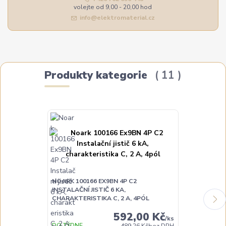
volejte od 9,00 - 20,00 hod
info@elektromaterial.cz
Produkty kategorie
11
NOARK 100166 EX9BN 4P C2
NOARK 100167
INSTALAČNÍ JISTIČ 6 KA,
INSTALAČNÍ JI
CHARAKTERISTIKA C, 2 A, 4PÓL
CHARAKTERIST
592,00 Kč
/
ks
DO TÝDNE
489,26 Kč
bez DPH