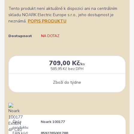
Tento produkt není aktuálně k dispozici ani na centrálním
skladu NOARK Electric Europe s.r.o., jeho dostupnost je
neznámá.
POPIS PRODUKTU
Dostupnost
NA DOTAZ
709,00 Kč
/
ks
585,95 Kč
bez DPH
Zboží do týdne
Číslo
Noark 100177
produktu:
EAN kód:
8592765001788