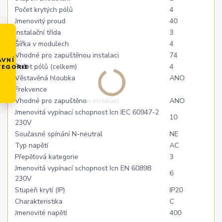
Počet krytých pólů
4
Jmenovitý proud
40
Instalační třída
3
Šířka v modulech
4
Vhodné pro zapuštěnou instalaci
74
AVNÍ
Počet pólů (celkem)
4
TEGORIE
Věstavěná hloubka
ANO
Frekvence
Vhodné pro zapuštěnou instalaci
ANO
Jmenovitá vypínací schopnost Icn IEC 60947-2
10
230V
Současné spínání N-neutral
NE
Typ napětí
AC
Přepěťová kategorie
3
Jmenovitá vypínací schopnost Icn EN 60898
6
230V
Stupeň krytí (IP)
IP20
Charakteristika
C
Jmenovité napětí
400