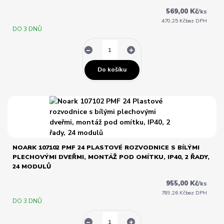
569,00 Kč
/
ks
470,25 Kč
bez DPH
DO 3 DNŮ
Do košíku
NOARK 107102 PMF 24 PLASTOVÉ ROZVODNICE S BÍLÝMI
PLECHOVÝMI DVEŘMI, MONTÁŽ POD OMÍTKU, IP40, 2 ŘADY,
24 MODULŮ
955,00 Kč
/
ks
789,26 Kč
bez DPH
DO 3 DNŮ