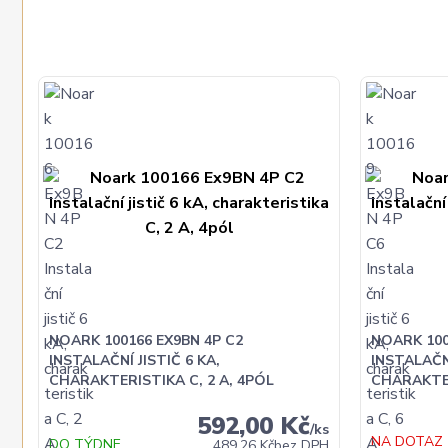
NOARK 100166 EX9BN 4P C2
NOARK 100
INSTALAČNÍ JISTIČ 6 KA,
INSTALAČNÍ
CHARAKTERISTIKA C, 2 A, 4PÓL
CHARAKTER
592,00 Kč
/
ks
NA DOTAZ
DO TÝDNE
489,26 Kč
bez DPH