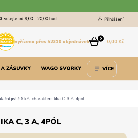
43
volejte od 9,00 - 20,00 hod
Přihlášení
0
0,00 Kč
vyřízeno přes 52310 objednávek
 A ZÁSUVKY
WAGO SVORKY
VÍCE
ní jistič 6 kA, charakteristika C, 3 A, 4pól
KA C, 3 A, 4PÓL