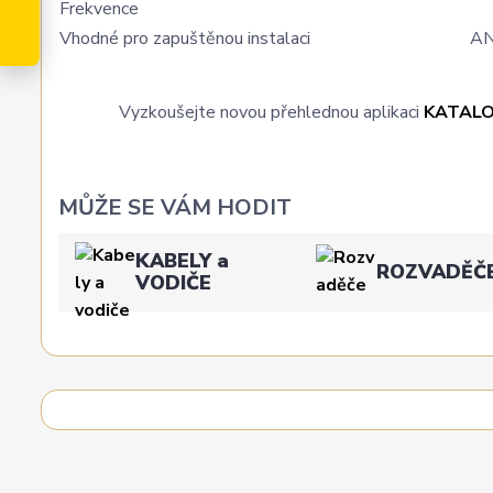
Frekvence
Vhodné pro zapuštěnou instalaci
A
Vyzkoušejte novou přehlednou aplikaci
KATAL
MŮŽE SE VÁM HODIT
KABELY a
ROZVADĚČ
VODIČE