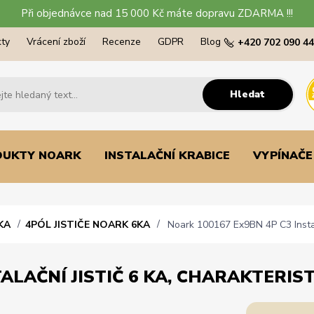
Při objednávce nad 15 000 Kč máte dopravu ZDARMA !!!
ty
Vrácení zboží
Recenze
GDPR
Blog
+420 702 090 4
Hledat
DUKTY NOARK
INSTALAČNÍ KRABICE
VYPÍNAČE
KA
4PÓL JISTIČE NOARK 6KA
Noark 100167 Ex9BN 4P C3 Instalač
ALAČNÍ JISTIČ 6 KA, CHARAKTERISTI