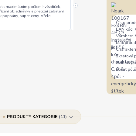
»
tit maximálním počtem hvězdiček,
řízení objednávky a precizní zabalení.
rychlé vyřízení
ceny
+
+
k popsány, super ceny. Vřele
Číslo prod
EAN kód:
Výrobce:
Max.proud
Charakteri
Zkratový 
Svodový p
Počet pólů
PRODUKTY KATEGORIE
11