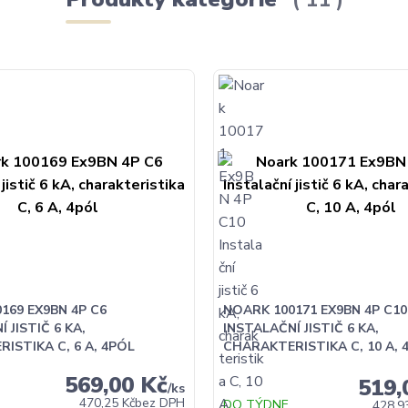
169 EX9BN 4P C6
NOARK 100171 EX9BN 4P C10
 JISTIČ 6 KA,
INSTALAČNÍ JISTIČ 6 KA,
ISTIKA C, 6 A, 4PÓL
CHARAKTERISTIKA C, 10 A, 
569,00 Kč
519,
/
ks
470,25 Kč
bez DPH
DO TÝDNE
428,9