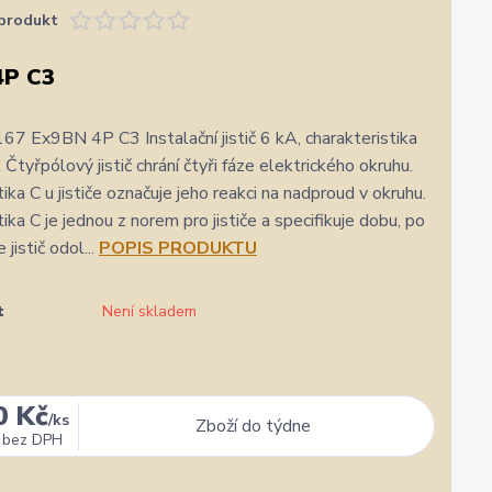
produkt
4P C3
7 Ex9BN 4P C3 Instalační jistič 6 kA, charakteristika
 Čtyřpólový jistič chrání čtyři fáze elektrického okruhu.
ika C u jističe označuje jeho reakci na nadproud v okruhu.
ika C je jednou z norem pro jističe a specifikuje dobu, po
jistič odol...
POPIS PRODUKTU
t
Není skladem
0 Kč
/
ks
Zboží do týdne
✓
Veronika Veverková
✓
bez DPH
i
i
a.cz
Přidáno 4. srpna
·
Google
0 %
★★★★★
Doporučuje obchod
100 %
★★★★★
Dopor