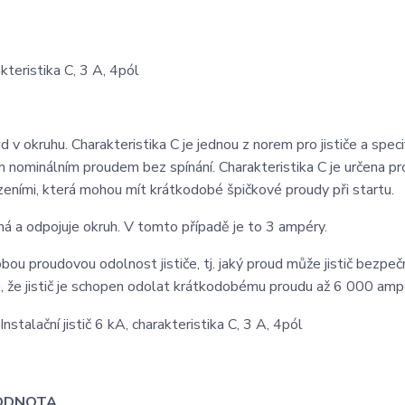
teristika C, 3 A, 4pól
d v okruhu. Charakteristika C je jednou z norem pro jističe a speci
 nominálním proudem bez spínání. Charakteristika C je určena pr
zeními, která mohou mít krátkodobé špičkové proudy při startu.
íná a odpojuje okruh. V tomto případě je to 3 ampéry.
u proudovou odolnost jističe, tj. jaký proud může jistič bezpeč
, že jistič je schopen odolat krátkodobému proudu až 6 000 amp
ODNOTA