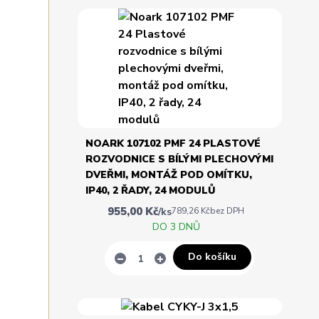
NOARK 107102 PMF 24 PLASTOVÉ
ROZVODNICE S BÍLÝMI PLECHOVÝMI
DVEŘMI, MONTÁŽ POD OMÍTKU,
IP40, 2 ŘADY, 24 MODULŮ
955,00 Kč
/
ks
789,26 Kč
bez DPH
DO 3 DNŮ
Do košíku