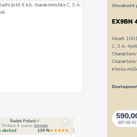
Ohodnotit 
EX9BN 
Noark 10016
C, 3 A, 4pól
Charakterist
Charakterist
kterou může 
Dostupnos
590,0
Radek Polach
✓
Ověřený zákazník
487,60 Kč
i
Přidáno 4. srpna
·
Google
Přidáno 4. srpna
·
Heurek
e obchod
100 %
★★★★★
Doporučuje obchod
10