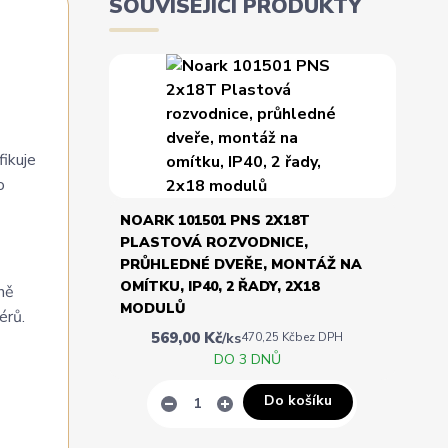
SOUVISEJÍCÍ PRODUKTY
fikuje
o
NOARK 101501 PNS 2X18T
PLASTOVÁ ROZVODNICE,
PRŮHLEDNÉ DVEŘE, MONTÁŽ NA
OMÍTKU, IP40, 2 ŘADY, 2X18
ně
MODULŮ
érů.
569,00 Kč
/
ks
470,25 Kč
bez DPH
DO 3 DNŮ
Do košíku