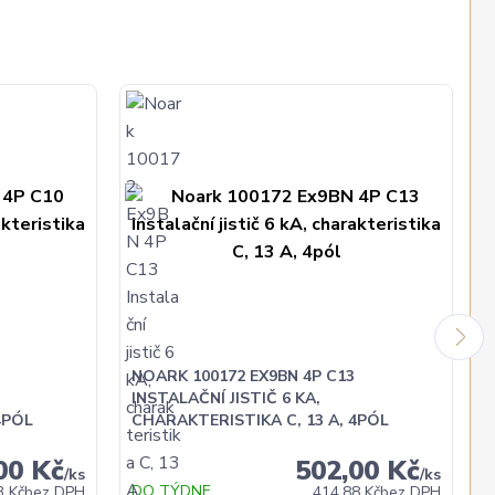
NOARK 100172 EX9BN 4P C13
INSTALAČNÍ JISTIČ 6 KA,
4PÓL
CHARAKTERISTIKA C, 13 A, 4PÓL
00 Kč
502,00 Kč
/
ks
/
ks
DO TÝDNE
3 Kč
bez DPH
414,88 Kč
bez DPH