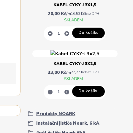
KABEL CYKY-J 3X1,5
20,00 Kč
/
m
16,53 Kč
bez DPH
SKLADEM
Do košíku
KABEL CYKY-J 3X2,5
33,00 Kč
/
m
27,27 Kč
bez DPH
SKLADEM
Do košíku
Produkty NOARK
Instalační jističe Noark, 6 kA
4pól jističe Noark 6kA