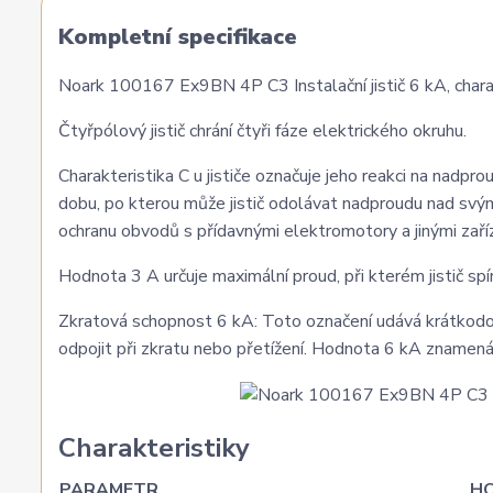
Kompletní specifikace
Noark 100167 Ex9BN 4P C3 Instalační jistič 6 kA, charak
Čtyřpólový jistič chrání čtyři fáze elektrického okruhu.
Charakteristika C u jističe označuje jeho reakci na nadprou
dobu, po kterou může jistič odolávat nadproudu nad svým
ochranu obvodů s přídavnými elektromotory a jinými zaří
Hodnota 3 A určuje maximální proud, při kterém jistič sp
Zkratová schopnost 6 kA: Toto označení udává krátkodobo
odpojit při zkratu nebo přetížení. Hodnota 6 kA znamená
Charakteristiky
PARAMETR
H