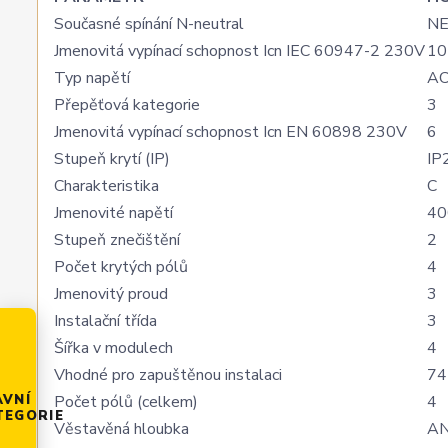
Současné spínání N-neutral
N
Jmenovitá vypínací schopnost Icn IEC 60947-2 230V
10
Typ napětí
A
Přepěťová kategorie
3
Jmenovitá vypínací schopnost Icn EN 60898 230V
6
Stupeň krytí (IP)
IP
Charakteristika
C
Jmenovité napětí
40
Stupeň znečištění
2
Počet krytých pólů
4
Jmenovitý proud
3
Instalační třída
3
Šířka v modulech
4
Vhodné pro zapuštěnou instalaci
74
Počet pólů (celkem)
4
AVNÍ
TEGORIE
Věstavěná hloubka
A