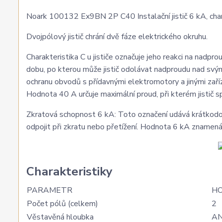
Noark 100132 Ex9BN 2P C40 Instalační jistič 6 kA, char
Dvojpólový jistič chrání dvě fáze elektrického okruhu.
Charakteristika C u jističe označuje jeho reakci na nadprou
dobu, po kterou může jistič odolávat nadproudu nad svým
ochranu obvodů s přídavnými elektromotory a jinými zaří
Hodnota 40 A určuje maximální proud, při kterém jistič s
Zkratová schopnost 6 kA: Toto označení udává krátkodobo
odpojit při zkratu nebo přetížení. Hodnota 6 kA znamená
Charakteristiky
PARAMETR
H
Počet pólů (celkem)
2
Věstavěná hloubka
A