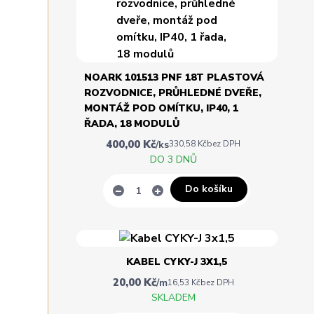
NOARK 101513 PNF 18T PLASTOVÁ
ROZVODNICE, PRŮHLEDNÉ DVEŘE,
MONTÁŽ POD OMÍTKU, IP40, 1
ŘADA, 18 MODULŮ
400,00 Kč
/
ks
330,58 Kč
bez DPH
DO 3 DNŮ
Do košíku
KABEL CYKY-J 3X1,5
20,00 Kč
/
m
16,53 Kč
bez DPH
SKLADEM