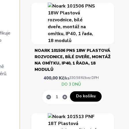
fikuje
o
NOARK 101506 PNS 18W PLASTOVÁ
ROZVODNICE, BÍLÉ DVEŘE, MONTÁŽ
NA OMÍTKU, IP40, 1 ŘADA, 18
ně
MODULŮ
érů.
400,00 Kč
/
ks
330,58 Kč
bez DPH
DO 3 DNŮ
Do košíku