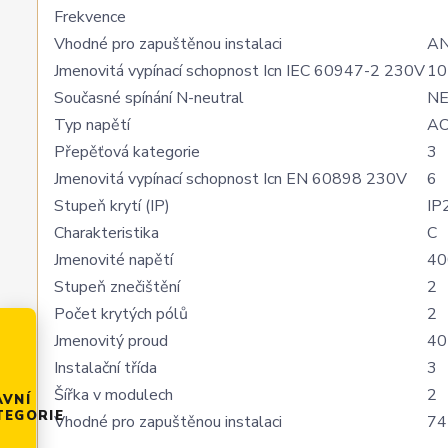
Frekvence
Vhodné pro zapuštěnou instalaci
A
Jmenovitá vypínací schopnost Icn IEC 60947-2 230V
10
Současné spínání N-neutral
N
Typ napětí
A
Přepěťová kategorie
3
Jmenovitá vypínací schopnost Icn EN 60898 230V
6
Stupeň krytí (IP)
IP
Charakteristika
C
Jmenovité napětí
40
Stupeň znečištění
2
Počet krytých pólů
2
Jmenovitý proud
40
Instalační třída
3
Šířka v modulech
2
AVNÍ
TEGORIE
Vhodné pro zapuštěnou instalaci
74