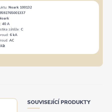
uktu:
Noark 100132
8592765001337
Noark
:
40 A
stika zátěže:
C
proud:
6 kA
roud:
AC
:
2
SOUVISEJÍCÍ PRODUKTY