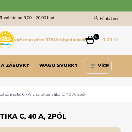
43
volejte od 9,00 - 20,00 hod
Přihlášení
0
0,00 Kč
vyřízeno přes 52310 objednávek
 A ZÁSUVKY
WAGO SVORKY
VÍCE
ční jistič 6 kA, charakteristika C, 40 A, 2pól
IKA C, 40 A, 2PÓL