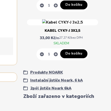
Do košíku
KABEL CYKY-J 3X2,5
33,00 Kč
/
m
27,27 Kč
bez DPH
SKLADEM
Do košíku
Produkty NOARK
Instalační jističe Noark, 6 kA
2pól jističe Noark 6kA
Zboží zařazeno v kategoriích