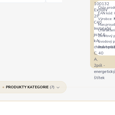
Číslo prod
EAN kód:
Výrobce:
Max.proud
Charakteri
Zkratový 
Svodový p
Počet pólů
PRODUKTY KATEGORIE
7