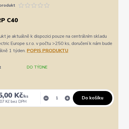
produkt
2P C40
kt je aktuálně k dispozici pouze na centrálním skladu
ric Europe s.r.o. v počtu >250 ks, doručení k nám bude
álně 1 týden.
POPIS PRODUKTU
t
DO TÝDNE
5,00 Kč
/
ks
Do košíku
07 Kč
bez DPH
★★★★★
★★★★★
a
1. srpna
zatím se mi zdá z několika d
rychlost a kvalitu objednavky
nejlepších