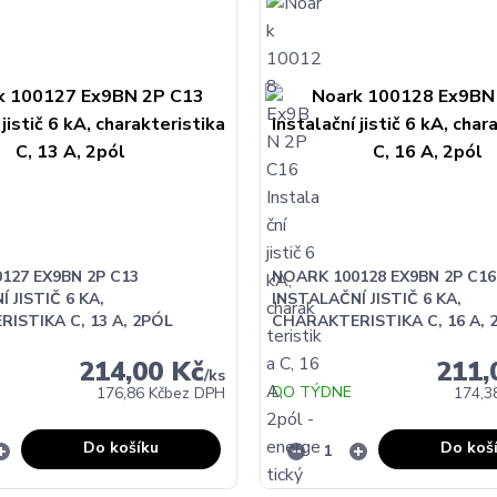
127 EX9BN 2P C13
NOARK 100128 EX9BN 2P C16
 JISTIČ 6 KA,
INSTALAČNÍ JISTIČ 6 KA,
ISTIKA C, 13 A, 2PÓL
CHARAKTERISTIKA C, 16 A, 
214,00 Kč
211,
/
ks
DO TÝDNE
176,86 Kč
bez DPH
174,3
Do košíku
Do koš