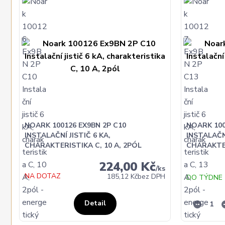
NOARK 100126 EX9BN 2P C10
NOARK 100
INSTALAČNÍ JISTIČ 6 KA,
INSTALAČNÍ
CHARAKTERISTIKA C, 10 A, 2PÓL
CHARAKTER
224,00 Kč
/
ks
NA DOTAZ
185,12 Kč
bez DPH
DO TÝDNE
Detail