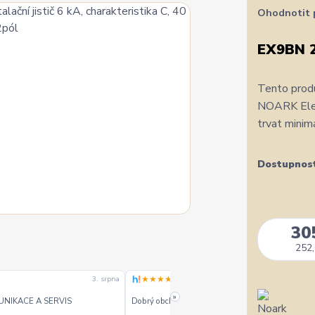
Ohodnotit 
EX9BN 
Tento produ
NOARK Elect
trvat minim
Dostupnos
30
252,
★★★★★
3. srpna
3. srpn
»
UNIKACE A SERVIS
Dobrý obchod dobré ceny - doporučuji.