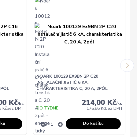
NOARK 100129 EX9BN 2P C20
INSTALAČNÍ JISTIČ 6 KA,
2PÓL
CHARAKTERISTIKA C, 20 A, 2PÓL
00 Kč
214,00 Kč
/
ks
/
ks
DO TÝDNE
8 Kč
bez DPH
176,86 Kč
bez DPH
íku
Do košíku