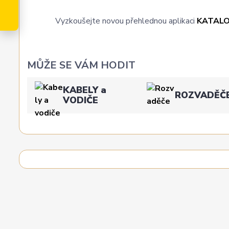
Vyzkoušejte novou přehlednou aplikaci
KATAL
MŮŽE SE VÁM HODIT
KABELY a
ROZVADĚČ
VODIČE