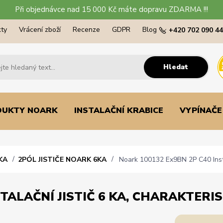
Při objednávce nad 15 000 Kč máte dopravu ZDARMA !!!
ty
Vrácení zboží
Recenze
GDPR
Blog
+420 702 090 4
Hledat
DUKTY NOARK
INSTALAČNÍ KRABICE
VYPÍNAČE
KA
2PÓL JISTIČE NOARK 6KA
Noark 100132 Ex9BN 2P C40 Instala
TALAČNÍ JISTIČ 6 KA, CHARAKTERIST