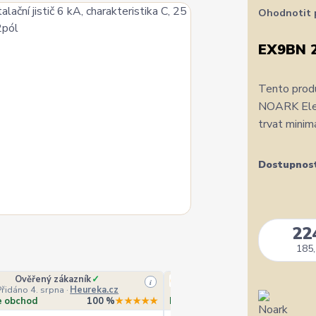
Ohodnotit 
EX9BN 
Tento produ
NOARK Elect
trvat minim
Dostupnos
22
185,
Ověřený zákazník
✓
Veronika Veverková
i
Přidáno 4. srpna
·
Heureka.cz
Přidáno 4. srpna
·
Goo
e obchod
100 %
★★★★★
Doporučuje obchod
10