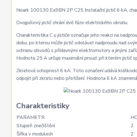
Noark 100130 Ex9BN 2P C25 Instalační jistič 6 kA, char
Dvojpólový jistič chrání dvě fáze elektrického okruhu.
Charakteristika C u jističe označuje jeho reakci na nadprou
dobu, po kterou může jistič odolávat nadproudu nad svým
ochranu obvodů s přídavnými elektromotory a jinými zaří
Hodnota 25 A určuje maximální proud, při kterém jistič s
Zkratová schopnost 6 kA: Toto označení udává krátkodobo
odpojit při zkratu nebo přetížení. Hodnota 6 kA znamená
Charakteristiky
PARAMETR
H
Stupeň znečištění
2
Šířka v modulech
2