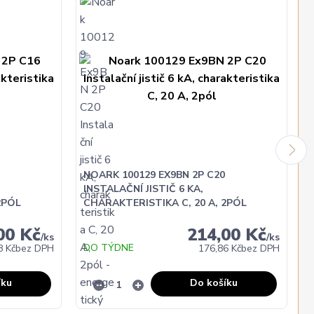
NOARK 100129 EX9BN 2P C20
INSTALAČNÍ JISTIČ 6 KA,
2PÓL
CHARAKTERISTIKA C, 20 A, 2PÓL
00 Kč
214,00 Kč
/
ks
/
ks
DO TÝDNE
8 Kč
bez DPH
176,86 Kč
bez DPH
íku
Do košíku