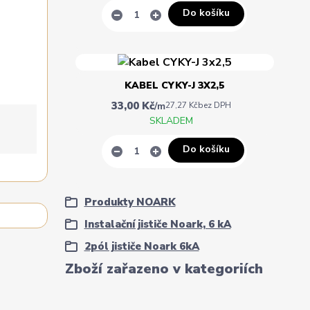
Do košíku
KABEL CYKY-J 3X2,5
33,00 Kč
/
m
27,27 Kč
bez DPH
SKLADEM
Do košíku
Produkty NOARK
Instalační jističe Noark, 6 kA
2pól jističe Noark 6kA
Zboží zařazeno v kategoriích