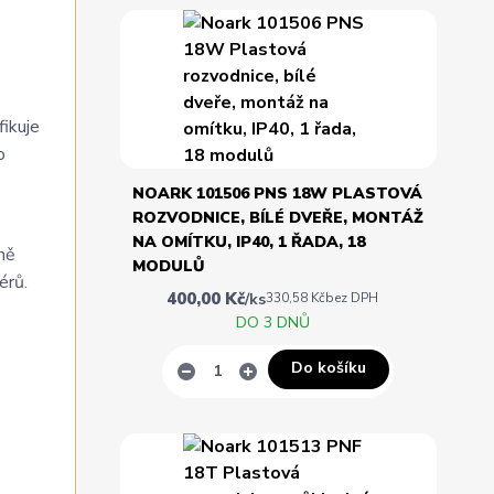
fikuje
o
NOARK 101506 PNS 18W PLASTOVÁ
ROZVODNICE, BÍLÉ DVEŘE, MONTÁŽ
NA OMÍTKU, IP40, 1 ŘADA, 18
ně
MODULŮ
érů.
400,00 Kč
/
ks
330,58 Kč
bez DPH
DO 3 DNŮ
Do košíku