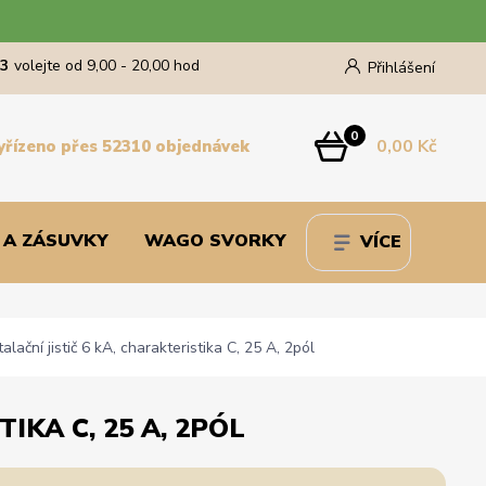
43
volejte od 9,00 - 20,00 hod
Přihlášení
0
0,00 Kč
yřízeno přes 52310 objednávek
 A ZÁSUVKY
WAGO SVORKY
VÍCE
ční jistič 6 kA, charakteristika C, 25 A, 2pól
IKA C, 25 A, 2PÓL