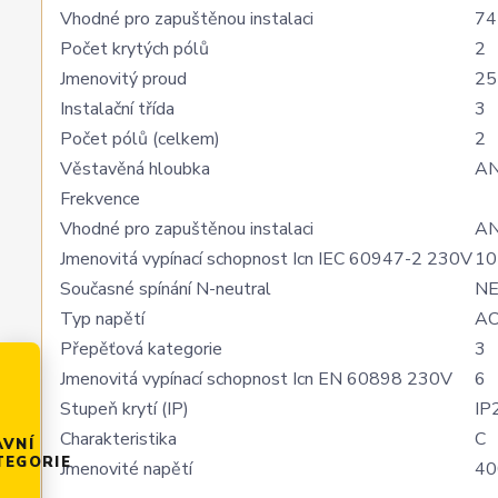
Vhodné pro zapuštěnou instalaci
74
Počet krytých pólů
2
Jmenovitý proud
25
Instalační třída
3
Počet pólů (celkem)
2
Věstavěná hloubka
A
Frekvence
Vhodné pro zapuštěnou instalaci
A
Jmenovitá vypínací schopnost Icn IEC 60947-2 230V
10
Současné spínání N-neutral
N
Typ napětí
A
Přepěťová kategorie
3
Jmenovitá vypínací schopnost Icn EN 60898 230V
6
Stupeň krytí (IP)
IP
Charakteristika
C
AVNÍ
TEGORIE
Jmenovité napětí
40