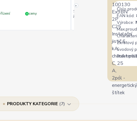
»
Číslo prod
Široký výběr, milý a vstřícný perso
řízení
ceny
+
EAN kód:
jedině doporučit.
Výrobce:
Max.proud
Charakteri
Zkratový 
Svodový p
Počet pólů
PRODUKTY KATEGORIE
7