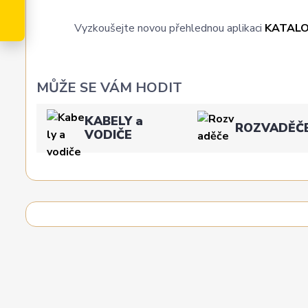
Vyzkoušejte novou přehlednou aplikaci
KATAL
MŮŽE SE VÁM HODIT
KABELY a
ROZVADĚČ
VODIČE