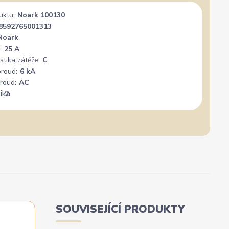
uktu:
Noark 100130
nál. Mohu
Vše super
PER
+
8592765001313
Noark
:
25 A
stika zátěže:
C
proud:
6 kA
roud:
AC
:
2
SOUVISEJÍCÍ PRODUKTY