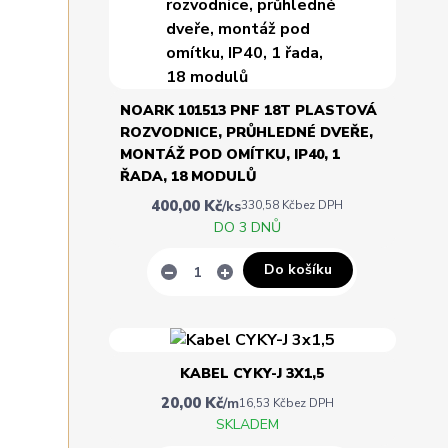
NOARK 101513 PNF 18T PLASTOVÁ
ROZVODNICE, PRŮHLEDNÉ DVEŘE,
MONTÁŽ POD OMÍTKU, IP40, 1
ŘADA, 18 MODULŮ
400,00 Kč
/
ks
330,58 Kč
bez DPH
DO 3 DNŮ
Do košíku
KABEL CYKY-J 3X1,5
20,00 Kč
/
m
16,53 Kč
bez DPH
SKLADEM