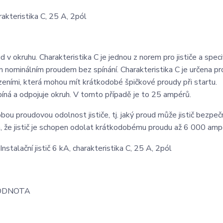
akteristika C, 25 A, 2pól
d v okruhu. Charakteristika C je jednou z norem pro jističe a speci
 nominálním proudem bez spínání. Charakteristika C je určena pr
zeními, která mohou mít krátkodobé špičkové proudy při startu.
píná a odpojuje okruh. V tomto případě je to 25 ampérů.
u proudovou odolnost jističe, tj. jaký proud může jistič bezpeč
, že jistič je schopen odolat krátkodobému proudu až 6 000 amp
ODNOTA