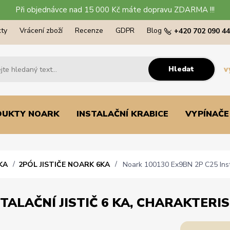
Při objednávce nad 15 000 Kč máte dopravu ZDARMA !!!
ty
Vrácení zboží
Recenze
GDPR
Blog
+420 702 090 4
Hledat
v
DUKTY NOARK
INSTALAČNÍ KRABICE
VYPÍNAČE
KA
2PÓL JISTIČE NOARK 6KA
Noark 100130 Ex9BN 2P C25 Instala
TALAČNÍ JISTIČ 6 KA, CHARAKTERIST