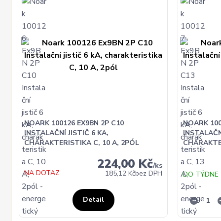
NOARK 100126 EX9BN 2P C10
NOARK 100
INSTALAČNÍ JISTIČ 6 KA,
INSTALAČNÍ
CHARAKTERISTIKA C, 10 A, 2PÓL
CHARAKTER
224,00 Kč
/
ks
NA DOTAZ
185,12 Kč
bez DPH
DO TÝDNE
Detail