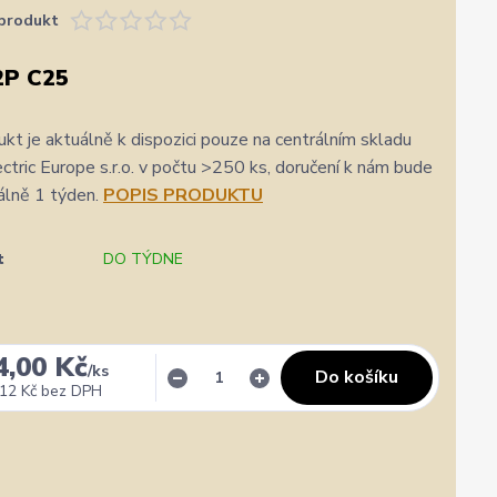
produkt
2P C25
kt je aktuálně k dispozici pouze na centrálním skladu
ric Europe s.r.o. v počtu >250 ks, doručení k nám bude
álně 1 týden.
POPIS PRODUKTU
t
DO TÝDNE
4,00 Kč
/
ks
Do košíku
12 Kč
bez DPH
✓
Ověřený zákazník
✓
i
i
gle
Přidáno 3. srpna
·
Heureka.cz
0 %
★★★★★
Doporučuje obchod
100 %
★★★★★
Dopor