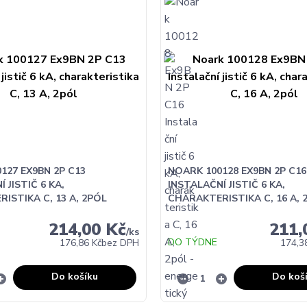
127 EX9BN 2P C13
NOARK 100128 EX9BN 2P C16
 JISTIČ 6 KA,
INSTALAČNÍ JISTIČ 6 KA,
ISTIKA C, 13 A, 2PÓL
CHARAKTERISTIKA C, 16 A, 
214,00 Kč
211,
/
ks
DO TÝDNE
176,86 Kč
bez DPH
174,3
Do košíku
Do koš