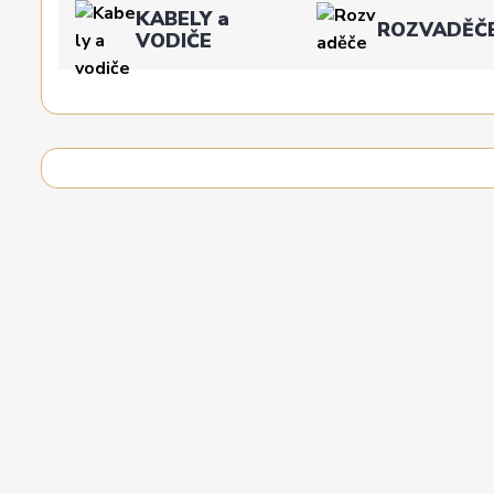
KABELY a
ROZVADĚČ
VODIČE