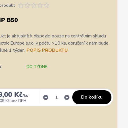
produkt
4P B50
kt je aktuálně k dispozici pouze na centrálním skladu
ric Europe s.r.o. v počtu >10 ks, doručení k nám bude
álně 1 týden.
POPIS PRODUKTU
t
DO TÝDNE
9,00 Kč
/
ks
Do košíku
09 Kč
bez DPH