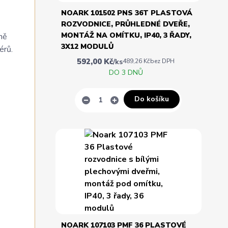
NOARK 101502 PNS 36T PLASTOVÁ
ROZVODNICE, PRŮHLEDNÉ DVEŘE,
MONTÁŽ NA OMÍTKU, IP40, 3 ŘADY,
ně
3X12 MODULŮ
érů.
592,00 Kč
/
ks
489,26 Kč
bez DPH
DO 3 DNŮ
Do košíku
NOARK 107103 PMF 36 PLASTOVÉ