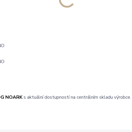
NO
NO
E
OG NOARK
s aktuální dostupností na centrálním skladu výrobce.