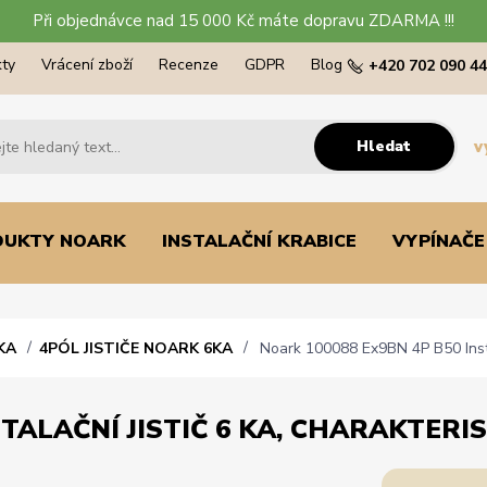
Při objednávce nad 15 000 Kč máte dopravu ZDARMA !!!
ty
Vrácení zboží
Recenze
GDPR
Blog
+420 702 090 4
Hledat
v
DUKTY NOARK
INSTALAČNÍ KRABICE
VYPÍNAČE
KA
4PÓL JISTIČE NOARK 6KA
Noark 100088 Ex9BN 4P B50 Instala
TALAČNÍ JISTIČ 6 KA, CHARAKTERIST