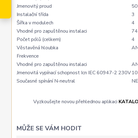
Jmenovitý proud
50
Instalační třída
3
Šířka v modulech
4
Vhodné pro zapuštěnou instalaci
74
Počet pólů (celkem)
4
Věstavěná hloubka
A
Frekvence
Vhodné pro zapuštěnou instalaci
A
Jmenovitá vypínací schopnost Icn IEC 60947-2 230V
10
Současné spínání N-neutral
N
Vyzkoušejte novou přehlednou aplikaci
KATAL
MŮŽE SE VÁM HODIT