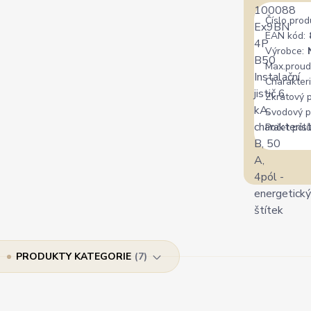
Číslo prod
EAN kód:
Výrobce:
Max.proud
Charakteri
Zkratový 
Svodový p
Počet pólů
PRODUKTY KATEGORIE
7