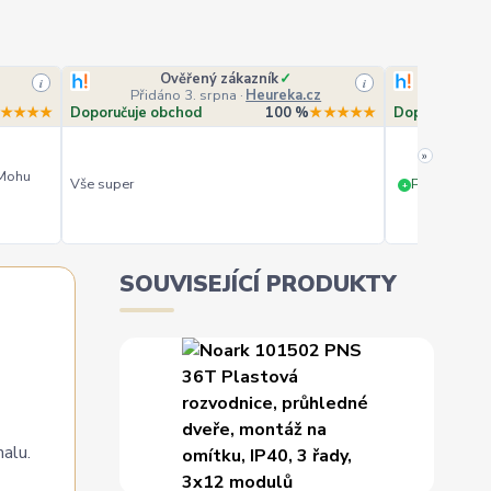
Ověřený zákazník
✓
O
i
i
Přidáno 3. srpna
·
Heureka.cz
Přidá
★★★★
Doporučuje obchod
100 %
★★★★★
Doporučuje o
»
 Mohu
Vše super
PERFEKTNÍ 
+
SOUVISEJÍCÍ PRODUKTY
malu.