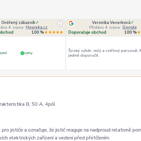
Ověřený zákazník
✓
Veronika Veverková
✓
i
dáno 4. srpna
·
Heureka.cz
Přidáno 4. srpna
·
Google
obchod
100 %
★★★★★
Doporučuje obchod
100 %
★
Široký výběr, milý a vstřícný personál.
zení
ceny
+
jedině doporučit.
akteristika B, 50 A, 4pól
 pro jističe a označuje, že jistič reaguje na nadproud relativně po
ích elektrických zařízení a vedení před přetížením.