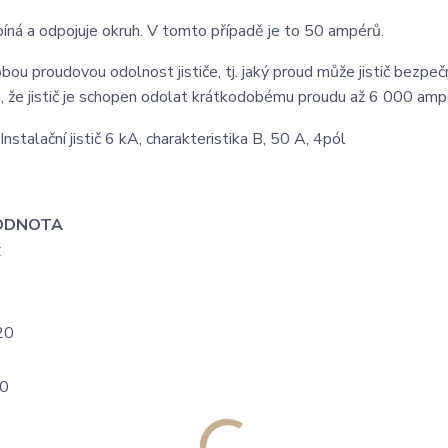
píná a odpojuje okruh. V tomto případě je to 50 ampérů.
u proudovou odolnost jističe, tj. jaký proud může jistič bezpeč
, že jistič je schopen odolat krátkodobému proudu až 6 000 amp
ODNOTA
C
20
0