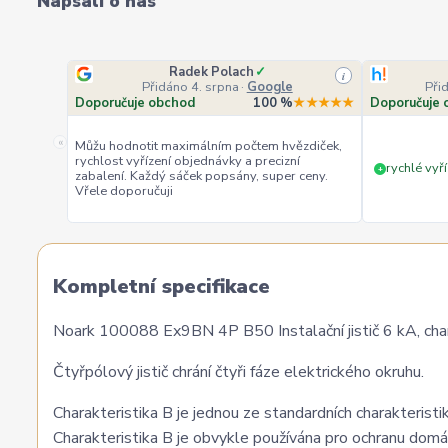
Napsali o nás
Radek Polach
✓
i
Přidáno 4. srpna
·
Google
Při
Doporučuje obchod
100 %
★★★★★
Doporučuje 
«
Můžu hodnotit maximálním počtem hvězdiček,
rychlost vyřízení objednávky a precizní
rychlé vyří
+
zabalení. Každý sáček popsány, super ceny.
Vřele doporučuji
Kompletní specifikace
Noark 100088 Ex9BN 4P B50 Instalační jistič 6 kA, char
Čtyřpólový jistič chrání čtyři fáze elektrického okruhu.
Charakteristika B je jednou ze standardních charakteristik
Charakteristika B je obvykle používána pro ochranu domác