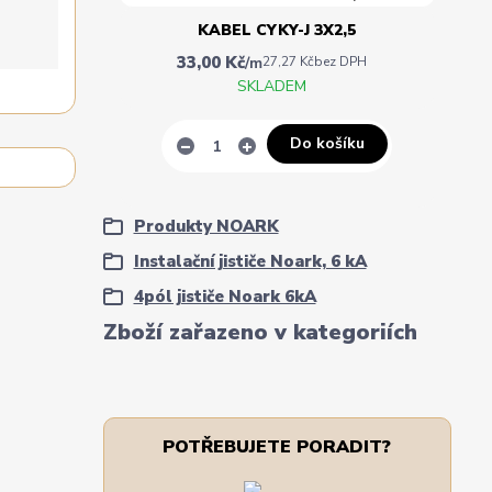
KABEL CYKY-J 3X2,5
33,00 Kč
/
m
27,27 Kč
bez DPH
SKLADEM
Do košíku
Produkty NOARK
Instalační jističe Noark, 6 kA
4pól jističe Noark 6kA
Zboží zařazeno v kategoriích
POTŘEBUJETE PORADIT?