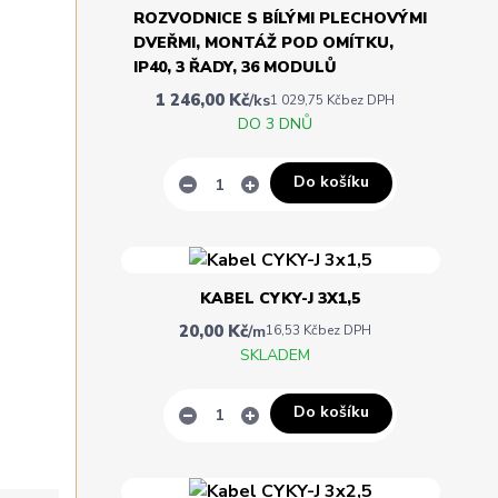
ROZVODNICE S BÍLÝMI PLECHOVÝMI
DVEŘMI, MONTÁŽ POD OMÍTKU,
IP40, 3 ŘADY, 36 MODULŮ
1 246,00 Kč
/
ks
1 029,75 Kč
bez DPH
DO 3 DNŮ
Do košíku
KABEL CYKY-J 3X1,5
20,00 Kč
/
m
16,53 Kč
bez DPH
SKLADEM
Do košíku