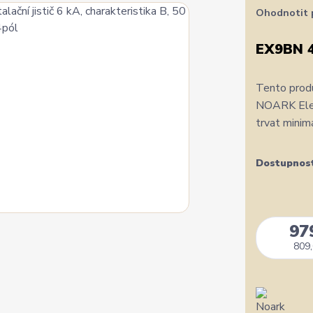
Ohodnotit 
EX9BN 
Tento produ
NOARK Elect
trvat minim
Dostupnos
97
809,