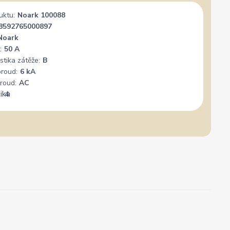
uktu:
Noark 100088
8592765000897
Noark
:
50 A
stika zátěže:
B
proud:
6 kA
roud:
AC
:
4