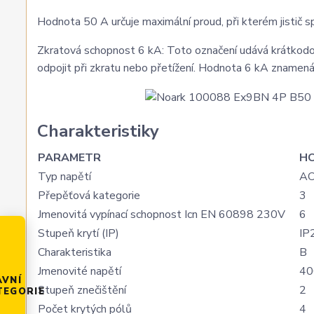
Hodnota 50 A určuje maximální proud, při kterém jistič s
Zkratová schopnost 6 kA: Toto označení udává krátkodobo
odpojit při zkratu nebo přetížení. Hodnota 6 kA znamená
Charakteristiky
PARAMETR
H
Typ napětí
A
Přepěťová kategorie
3
Jmenovitá vypínací schopnost Icn EN 60898 230V
6
Stupeň krytí (IP)
IP
Charakteristika
B
Jmenovité napětí
40
AVNÍ
Stupeň znečištění
2
TEGORIE
Počet krytých pólů
4