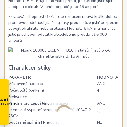
Hodnota 16 A určuje maximální proud, při kterém jistič spíná
a odpojuje okruh. V tomto případě je to 16 ampérů.
Zkratová schopnost 6 kA: Toto označení udává krátkodobou
proudovou odolnost jističe, tj. jaký proud může jistič bezpečně
odpojit při zkratu nebo přetížení. Hodnota 6 kA znamená, že
jistič je schopen odolat krátkodobému proudu až 6 000
ampérů.
Charakteristiky
PARAMETR
HODNOTA
Věstavěná hloubka
ANO
Počet pólů (celkem)
4
Frekvence
AVNÍ
Vhodné pro zapuštěnou instalaci
ANO
TEGORIE
Jmenovitá vypínací schopnost Icn IEC 60947-2
10
230V
Současné spínání N-neutral
NE