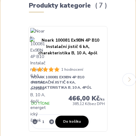
Produkty kategorie
7
1 hodnocení
NOARK 100081 EX9BN 4P B10
NOARK 100084
INSTALAČNÍ JISTIČ 6 KA,
INSTALAČNÍ JI
CHARAKTERISTIKA B, 10 A, 4PÓL
CHARAKTERIST
466,00 Kč
/
ks
DO TÝDNE
385,12 Kč
bez DPH
NA DOTAZ
Do košíku