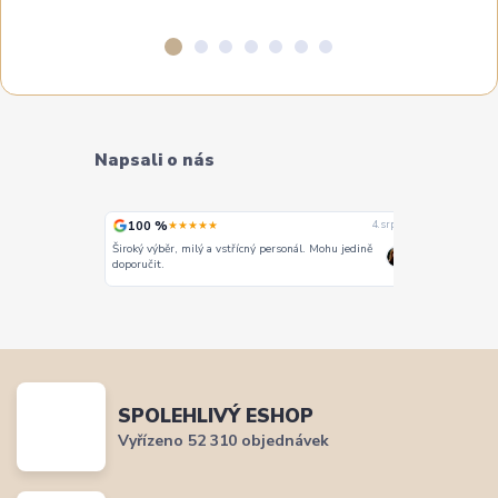
Napsali o nás
100 %
100 %
★★★★★
★
4. srpna
4. srpna
Široký výběr, milý a vstřícný personál. Mohu jedině
Vše super
doporučit.
SPOLEHLIVÝ ESHOP
Vyřízeno 52 310 objednávek