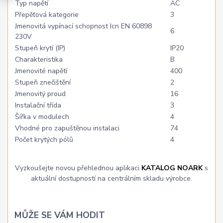
Typ napětí
AC
Přepěťová kategorie
3
Jmenovitá vypínací schopnost Icn EN 60898
6
230V
Stupeň krytí (IP)
IP20
Charakteristika
B
Jmenovité napětí
400
Stupeň znečištění
2
Jmenovitý proud
16
Instalační třída
3
Šířka v modulech
4
Vhodné pro zapuštěnou instalaci
74
Počet krytých pólů
4
Vyzkoušejte novou přehlednou aplikaci
KATALOG NOARK
s
aktuální dostupností na centrálním skladu výrobce.
MŮŽE SE VÁM HODIT