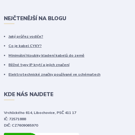
NEJČTENĚJŠÍ NA BLOGU
Jaký průřez vodiče?
Co je kabel CYKY?
Minimální hloubky kladení kabelů do země
Běžné typy IP krytí a jejich značení
Elektrotechnické značky používané ve schématech
KDE NÁS NAJDETE
Vrchlického 614, Libochovice, PSČ 411 17
IČ: 72571888
DIČ: CZ7609065970