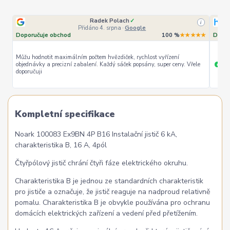
Radek Polach
✓
i
Přidáno 4. srpna
·
Google
Doporučuje obchod
100 %
★★★★★
Dopor
Můžu hodnotit maximálním počtem hvězdiček, rychlost vyřízení
objednávky a precizní zabalení. Každý sáček popsány, super ceny. Vřele
ryc
+
doporučuji
Kompletní specifikace
Noark 100083 Ex9BN 4P B16 Instalační jistič 6 kA,
charakteristika B, 16 A, 4pól
Čtyřpólový jistič chrání čtyři fáze elektrického okruhu.
Charakteristika B je jednou ze standardních charakteristik
pro jističe a označuje, že jistič reaguje na nadproud relativně
pomalu. Charakteristika B je obvykle používána pro ochranu
domácích elektrických zařízení a vedení před přetížením.