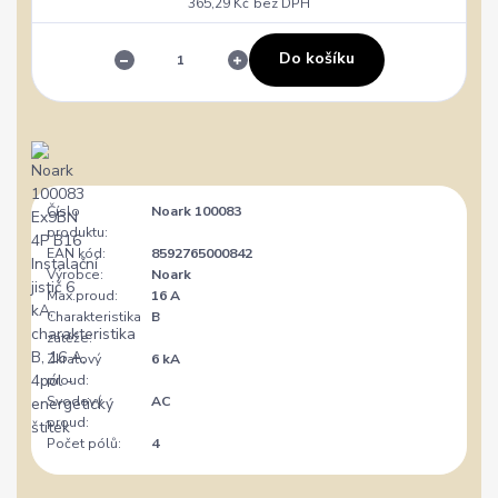
365,29 Kč
bez DPH
Do košíku
Číslo
Noark 100083
produktu:
EAN kód:
8592765000842
Výrobce:
Noark
Max.proud:
16 A
Charakteristika
B
zátěže:
Zkratový
6 kA
proud:
Svodový
AC
proud:
Počet pólů:
4