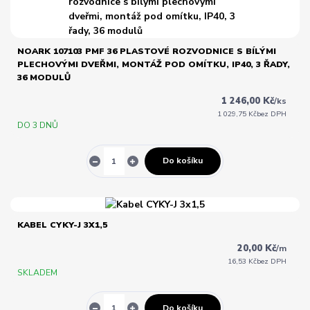
NOARK 107103 PMF 36 PLASTOVÉ ROZVODNICE S BÍLÝMI
PLECHOVÝMI DVEŘMI, MONTÁŽ POD OMÍTKU, IP40, 3 ŘADY,
36 MODULŮ
1 246,00 Kč
/
ks
1 029,75 Kč
bez DPH
DO 3 DNŮ
Do košíku
KABEL CYKY-J 3X1,5
20,00 Kč
/
m
16,53 Kč
bez DPH
SKLADEM
Do košíku