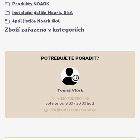
Produkty NOARK
Instalační jističe Noark, 6 kA
4pól jističe Noark 6kA
Zboží zařazeno v kategoriích
POTŘEBUJETE PORADIT?
Tomáš Vlček
+420 702 090 443
volejte od 9,00 - 20,00 hod
info@elektromaterial.cz