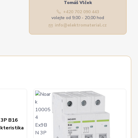
Tomáš Vlček
+420 702 090 443
volejte od 9,00 - 20,00 hod
info@elektromaterial.cz