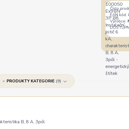
Číslo prod
EAN kód:
Výrobce:
DOSTUPN
PRODUKTY KATEGORIE
9
teristika B, 8 A, 3pól