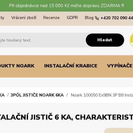
Při objednávce nad 15 000 Kč máte dopravu ZDARMA !!!
ty
Vrácení zboží
Recenze
GDPR
Blog
+420 702 090 4
Hledat
DUKTY NOARK
INSTALAČNÍ KRABICE
VYPÍNAČE
KA
3PÓL JISTIČE NOARK 6KA
Noark 100050 Ex9BN 3P B8 Instalač
ALAČNÍ JISTIČ 6 KA, CHARAKTERISTI