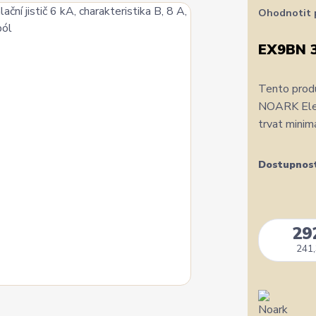
Ohodnotit 
EX9BN 
Tento produ
NOARK Elect
trvat minim
Dostupnos
29
241,