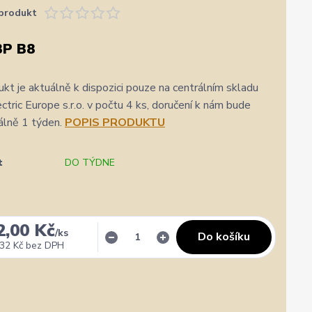
produkt
3P B8
kt je aktuálně k dispozici pouze na centrálním skladu
ric Europe s.r.o. v počtu 4 ks, doručení k nám bude
álně 1 týden.
POPIS PRODUKTU
t
DO TÝDNE
2,00 Kč
/
ks
Do košíku
32 Kč
bez DPH