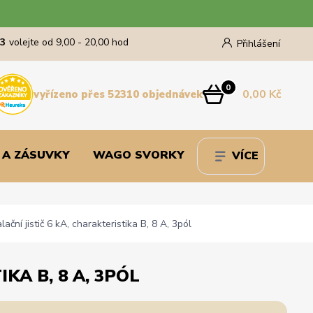
43
volejte od 9,00 - 20,00 hod
Přihlášení
0
0,00 Kč
vyřízeno přes 52310 objednávek
 A ZÁSUVKY
WAGO SVORKY
VÍCE
ní jistič 6 kA, charakteristika B, 8 A, 3pól
KA B, 8 A, 3PÓL