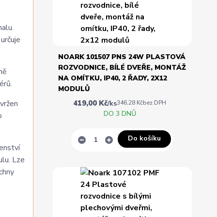
malu.
určuje
NOARK 101507 PNS 24W PLASTOVÁ
ROZVODNICE, BÍLÉ DVEŘE, MONTÁŽ
ně
NA OMÍTKU, IP40, 2 ŘADY, 2X12
érů.
MODULŮ
419,00 Kč
avržen
/
ks
346,28 Kč
bez DPH
DO 3 DNŮ
o
Do košíku
enství
ulu. Lze
echny