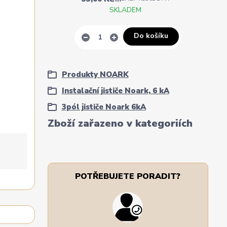
SKLADEM
Do košíku
Produkty NOARK
Instalační jističe Noark, 6 kA
3pól jističe Noark 6kA
Zboží zařazeno v kategoriích
POTŘEBUJETE PORADIT?