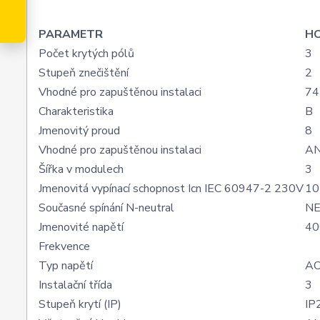
PARAMETR
H
Počet krytých pólů
3
Stupeň znečištění
2
Vhodné pro zapuštěnou instalaci
74
Charakteristika
B
Jmenovitý proud
8
Vhodné pro zapuštěnou instalaci
A
Šířka v modulech
3
Jmenovitá vypínací schopnost Icn IEC 60947-2 230V
10
Současné spínání N-neutral
N
Jmenovité napětí
40
Frekvence
Typ napětí
A
Instalační třída
3
Stupeň krytí (IP)
IP