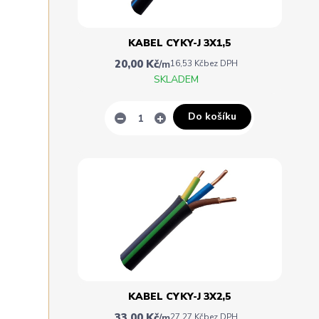
KABEL CYKY-J 3X1,5
20,00 Kč
/
m
16,53 Kč
bez DPH
SKLADEM
Do košíku
KABEL CYKY-J 3X2,5
33,00 Kč
/
m
27,27 Kč
bez DPH