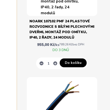
NOARK 107102 PMF 24 PLASTOVÉ
ROZVODNICE S BÍLÝMI PLECHOVÝMI
DVEŘMI, MONTÁŽ POD OMÍTKU,
IP40, 2 ŘADY, 24 MODULŮ
955,00 Kč
/
ks
789,26 Kč
bez DPH
DO 3 DNŮ
Do košíku