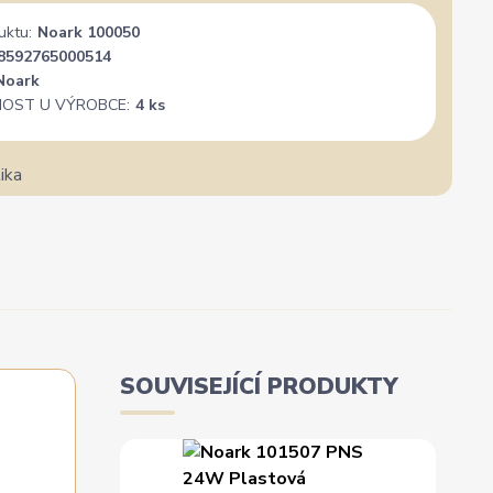
uktu:
Noark 100050
8592765000514
Noark
OST U VÝROBCE:
4 ks
SOUVISEJÍCÍ PRODUKTY