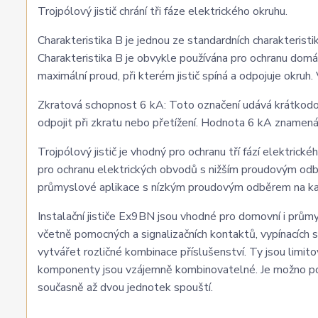
Trojpólový jistič chrání tři fáze elektrického okruhu.
Charakteristika B je jednou ze standardních charakteristik
Charakteristika B je obvykle používána pro ochranu domác
maximální proud, při kterém jistič spíná a odpojuje okruh
Zkratová schopnost 6 kA: Toto označení udává krátkodobo
odpojit při zkratu nebo přetížení. Hodnota 6 kA znamená
Trojpólový jistič je vhodný pro ochranu tří fází elektrické
pro ochranu elektrických obvodů s nižším proudovým odb
průmyslové aplikace s nízkým proudovým odběrem na kaž
Instalační jističe Ex9BN jsou vhodné pro domovní i průmy
včetně pomocných a signalizačních kontaktů, vypínacích 
vytvářet rozličné kombinace příslušenství. Ty jsou limi
komponenty jsou vzájemně kombinovatelné. Je možno pou
současně až dvou jednotek spouští.