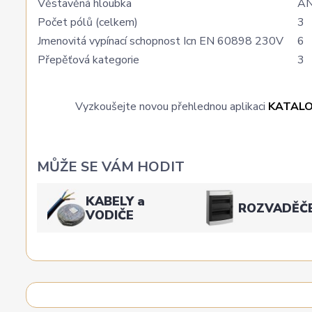
Věstavěná hloubka
A
Počet pólů (celkem)
3
Jmenovitá vypínací schopnost Icn EN 60898 230V
6
Přepěťová kategorie
3
Vyzkoušejte novou přehlednou aplikaci
KATAL
MŮŽE SE VÁM HODIT
KABELY a
ROZVADĚČ
VODIČE