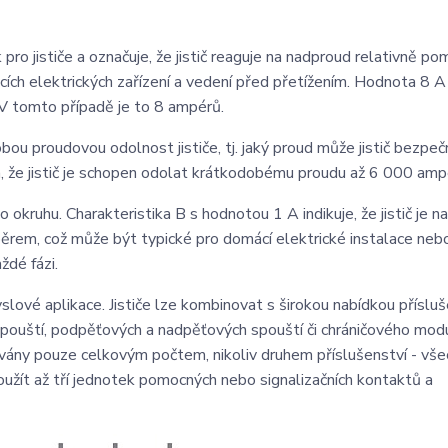
 pro jističe a označuje, že jistič reaguje na nadproud relativně po
ích elektrických zařízení a vedení před přetížením. Hodnota 8 A 
. V tomto případě je to 8 ampérů.
u proudovou odolnost jističe, tj. jaký proud může jistič bezpeč
, že jistič je schopen odolat krátkodobému proudu až 6 000 amp
ho okruhu. Charakteristika B s hodnotou 1 A indikuje, že jistič je n
ěrem, což může být typické pro domácí elektrické instalace neb
dé fázi.
slové aplikace. Jističe lze kombinovat s širokou nabídkou přísluš
spouští, podpěťových a nadpěťových spouští či chráničového mod
továny pouze celkovým počtem, nikoliv druhem příslušenství - vš
žít až tří jednotek pomocných nebo signalizačních kontaktů a