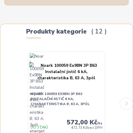
Produkty kategorie
12
NOARK 100059 EX9BN 3P B63
NOARK 100058
INSTALAČNÍ JISTIČ 6 KA,
INSTALAČNÍ JI
CHARAKTERISTIKA B, 63 A, 3PÓL
CHARAKTERIST
572,00 Kč
/
ks
DO 3 DNŮ
DO 3 DNŮ
472,73 Kč
bez DPH