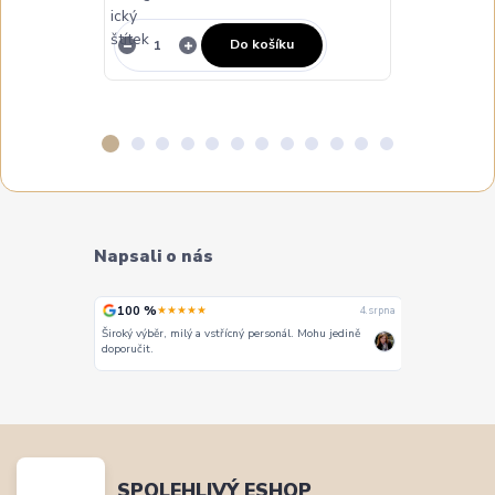
Do košíku
Napsali o nás
100 %
100 %
★★★★★
★★
4. srpna
4. srpna
Široký výběr, milý a vstřícný personál. Mohu jedině
Vše super
doporučit.
SPOLEHLIVÝ ESHOP