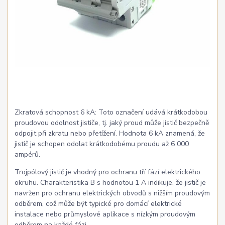
Zkratová schopnost 6 kA: Toto označení udává krátkodobou
proudovou odolnost jističe, tj. jaký proud může jistič bezpečně
odpojit při zkratu nebo přetížení. Hodnota 6 kA znamená, že
jistič je schopen odolat krátkodobému proudu až 6 000
ampérů.
Trojpólový jistič je vhodný pro ochranu tří fází elektrického
okruhu. Charakteristika B s hodnotou 1 A indikuje, že jistič je
navržen pro ochranu elektrických obvodů s nižším proudovým
odběrem, což může být typické pro domácí elektrické
instalace nebo průmyslové aplikace s nízkým proudovým
odběrem na každé fázi.