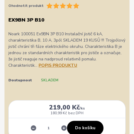
Ohodnotit produkt
EX9BN 3P B10
Noark 100051 Ex9BN 3P B10 Instalační jistič 6 kA,
charakteristika B, 10 A, 3pól SKLADEM 19 KUSŮ !!! Trojpólový
jistič chrání tři fáze elektrického okruhu. Charakteristika B je
jednou ze standardních charakteristik pro jističe a označuje,
že jistič reaguje na nadproud relativně pomalu.
Charakteristik...
POPIS PRODUKTU
Dostupnost
SKLADEM
219,00 Kč
/
ks
180,99 Kč
bez DPH
Do košíku