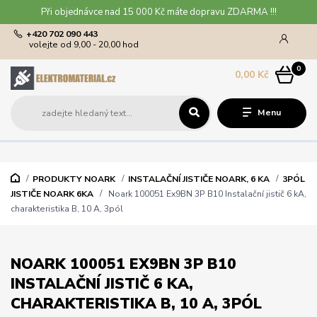
Při objednávce nad 15 000 Kč máte dopravu ZDARMA !!!
+420 702 090 443
volejte od 9,00 - 20,00 hod
0
0,00 Kč
Menu
PRODUKTY NOARK
INSTALAČNÍ JISTIČE NOARK, 6 KA
3PÓL
JISTIČE NOARK 6KA
Noark 100051 Ex9BN 3P B10 Instalační jistič 6 kA,
charakteristika B, 10 A, 3pól
NOARK 100051 EX9BN 3P B10
INSTALAČNÍ JISTIČ 6 KA,
CHARAKTERISTIKA B, 10 A, 3PÓL