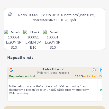
Napsali o nás
Radek Polach
✓
i
Přidáno 4. srpna
·
Google
Doporučuje obchod
100 %
★★★★★
Doporu
Můžu hodnotit maximálním počtem hvězdiček, rychlost vyřízení
objednávky a precizní zabalení. Každý sáček popsány, super ceny.
rychl
+
Vřele doporučuji