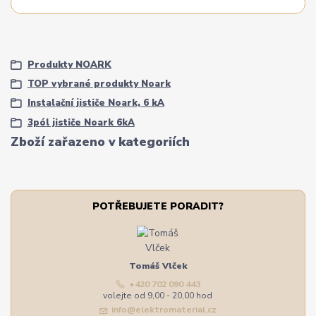
Produkty NOARK
TOP vybrané produkty Noark
Instalační jističe Noark, 6 kA
3pól jističe Noark 6kA
Zboží zařazeno v kategoriích
POTŘEBUJETE PORADIT?
Tomáš Vlček
+420 702 090 443
volejte od 9,00 - 20,00 hod
info@elektromaterial.cz