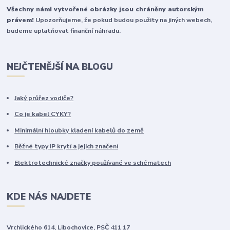
Všechny námi vytvořené obrázky jsou chráněny autorským
právem!
Upozorňujeme, že pokud budou použity na jiných webech,
budeme uplatňovat finanční náhradu.
NEJČTENĚJŠÍ NA BLOGU
Jaký průřez vodiče?
Co je kabel CYKY?
Minimální hloubky kladení kabelů do země
Běžné typy IP krytí a jejich značení
Elektrotechnické značky používané ve schématech
KDE NÁS NAJDETE
Vrchlického 614, Libochovice, PSČ 411 17