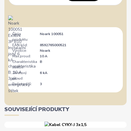
Číslo
Noark 100051
produktu:
EAN kód:
8592765000521
Výrobce:
Noark
Max.proud:
10 A
Charakteristika
B
zátěže:
Zkratový
6 kA
proud:
Počet pólů:
3
SOUVISEJÍCÍ PRODUKTY