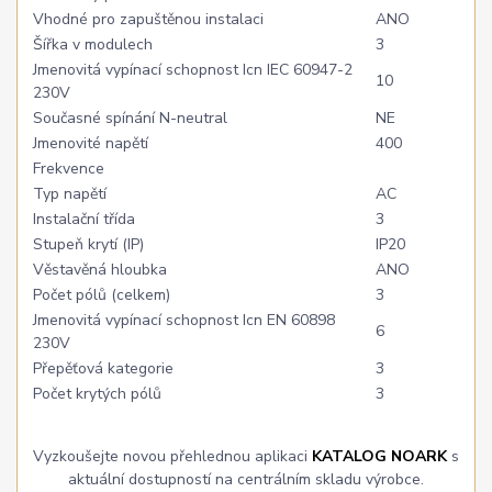
Vhodné pro zapuštěnou instalaci
ANO
Šířka v modulech
3
Jmenovitá vypínací schopnost Icn IEC 60947-2
10
230V
Současné spínání N-neutral
NE
Jmenovité napětí
400
Frekvence
Typ napětí
AC
Instalační třída
3
Stupeň krytí (IP)
IP20
Věstavěná hloubka
ANO
Počet pólů (celkem)
3
Jmenovitá vypínací schopnost Icn EN 60898
6
230V
Přepěťová kategorie
3
Počet krytých pólů
3
Vyzkoušejte novou přehlednou aplikaci
KATALOG NOARK
s
aktuální dostupností na centrálním skladu výrobce.