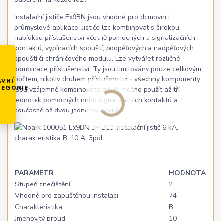
Instalační jističe Ex9BN jsou vhodné pro domovní i
průmyslové aplikace. Jističe lze kombinovat s širokou
nabídkou příslušenství včetně pomocných a signalizačních
kontaktů, vypínacích spouští, podpěťových a nadpěťových
spouští či chráničového modulu. Lze vytvářet rozličné
kombinace příslušenství. Ty jsou limitovány pouze celkovým
počtem, nikoliv druhem příslušenství - všechny komponenty
AVNÍ
TEGORIE
jsou vzájemně kombinovatelné. Je možno použít až tří
jednotek pomocných nebo signalizačních kontaktů a
současně až dvou jednotek spouští.
PARAMETR
HODNOTA
Stupeň znečištění
2
Vhodné pro zapuštěnou instalaci
74
Charakteristika
B
Jmenovitý proud
10