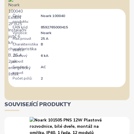
Číslo
Noark 100040
produktu:
EAN kód:
8592765000415
Výrobce:
Noark
Max.proud:
25 A
Charakteristika
B
zátěže:
Zkratový
6 kA
proud:
Svodový
AC
proud:
Počet pólů:
2
SOUVISEJÍCÍ PRODUKTY