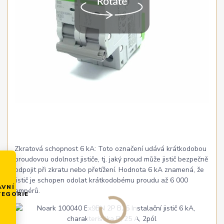
Zkratová schopnost 6 kA: Toto označení udává krátkodobou
proudovou odolnost jističe, tj. jaký proud může jistič bezpečně
odpojit při zkratu nebo přetížení. Hodnota 6 kA znamená, že
jistič je schopen odolat krátkodobému proudu až 6 000
AVNÍ
ampérů.
TEGORIE