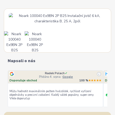
Napsali o nás
Radek Polach
✓
i
Přidáno 4. srpna
·
Google
Doporučuje obchod
100 %
★★★★★
Doporu
Můžu hodnotit maximálním počtem hvězdiček, rychlost vyřízení
objednávky a precizní zabalení. Každý sáček popsány, super ceny.
rychl
+
Vřele doporučuji