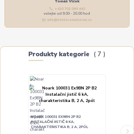
Tomáš Vlček
+420 702 090 443
volejte od 9,00 - 20,00 hod
info@elektromaterial.cz
Produkty kategorie
7
NOARK 100031 EX9BN 2P B2
INSTALAČNÍ JISTIČ 6 KA,
NOARK 100034
CHARAKTERISTIKA B, 2 A, 2PÓL
INSTALAČNÍ JI