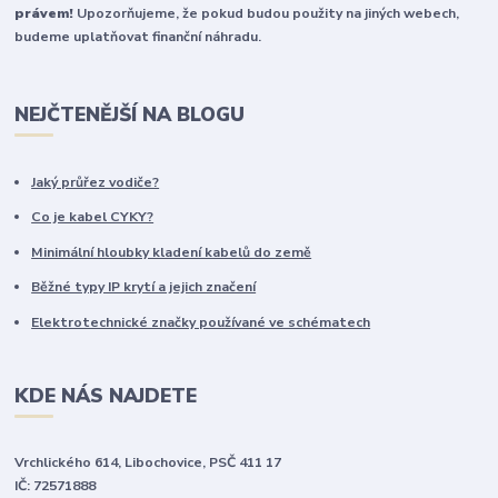
právem!
Upozorňujeme, že pokud budou použity na jiných webech,
budeme uplatňovat finanční náhradu.
NEJČTENĚJŠÍ NA BLOGU
Jaký průřez vodiče?
Co je kabel CYKY?
Minimální hloubky kladení kabelů do země
Běžné typy IP krytí a jejich značení
Elektrotechnické značky používané ve schématech
KDE NÁS NAJDETE
Vrchlického 614, Libochovice, PSČ 411 17
IČ: 72571888