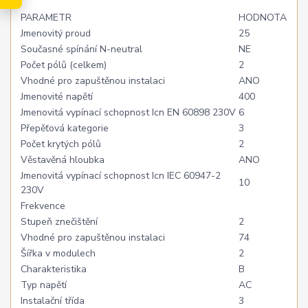
PARAMETR
HODNOTA
Jmenovitý proud
25
Současné spínání N-neutral
NE
Počet pólů (celkem)
2
Vhodné pro zapuštěnou instalaci
ANO
Jmenovité napětí
400
Jmenovitá vypínací schopnost Icn EN 60898 230V
6
Přepěťová kategorie
3
Počet krytých pólů
2
Věstavěná hloubka
ANO
Jmenovitá vypínací schopnost Icn IEC 60947-2
10
230V
Frekvence
Stupeň znečištění
2
Vhodné pro zapuštěnou instalaci
74
Šířka v modulech
2
Charakteristika
B
Typ napětí
AC
Instalační třída
3