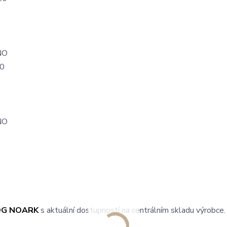
E
NO
0
NO
OG NOARK
s aktuální dostupností na centrálním skladu výrobce.