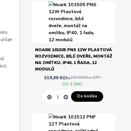
malu.
určuje
NOARK 101505 PNS 12W PLASTOVÁ
ROZVODNICE, BÍLÉ DVEŘE, MONTÁŽ
ně
NA OMÍTKU, IP40, 1 ŘADA, 12
érů.
MODULŮ
319,00 Kč
/
ks
263,64 Kč
bez DPH
DO 3 DNŮ
Do košíku