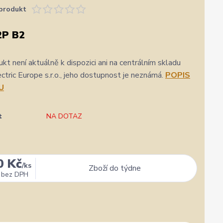
produkt
2P B2
kt není aktuálně k dispozici ani na centrálním skladu
ric Europe s.r.o., jeho dostupnost je neznámá.
POPIS
U
t
NA DOTAZ
0 Kč
/
ks
Zboží do týdne
bez DPH
★★★★★
★★★★★
a
31. července
zatím se mi zdá z několika dalších jako jeden z
Výborná komunikace, ochota
nejlepších
hlavně rychlé dodání. 👍👌