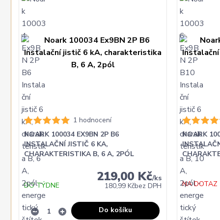
1 hodnocení
NOARK 100034 EX9BN 2P B6
NOARK 100
INSTALAČNÍ JISTIČ 6 KA,
INSTALAČNÍ
CHARAKTERISTIKA B, 6 A, 2PÓL
CHARAKTER
219,00 Kč
/
ks
NA DOTAZ
DO TÝDNE
180,99 Kč
bez DPH
Do košíku