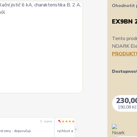
Ohodnotit 
EX9BN 
Tento produ
NOARK Elect
PRODUKT
Dostupnos
230,0
190,08 Kč
★★★★★
3. srpna
1. srpn
»
é ceny - doporučuji.
rychlost a kvalitu objednavky