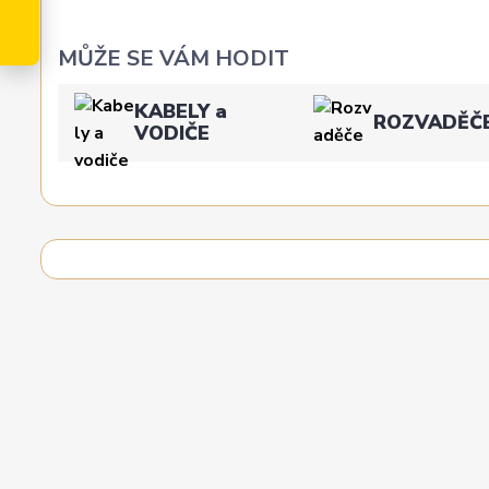
MŮŽE SE VÁM HODIT
KABELY a
ROZVADĚČ
VODIČE