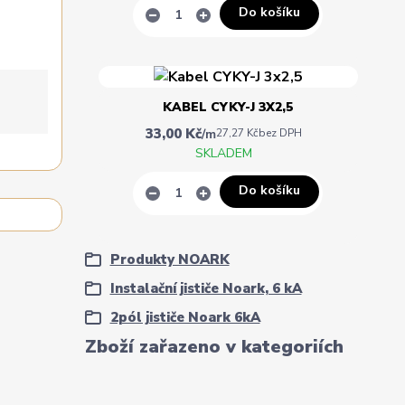
Do košíku
KABEL CYKY-J 3X2,5
33,00 Kč
/
m
27,27 Kč
bez DPH
SKLADEM
Do košíku
Produkty NOARK
Instalační jističe Noark, 6 kA
2pól jističe Noark 6kA
Zboží zařazeno v kategoriích