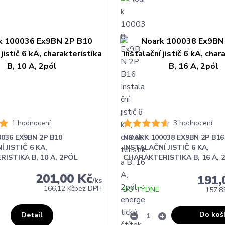
1 hodnocení
3 hodnocení
036 EX9BN 2P B10
NOARK 100038 EX9BN 2P B16
 JISTIČ 6 KA,
INSTALAČNÍ JISTIČ 6 KA,
ISTIKA B, 10 A, 2PÓL
CHARAKTERISTIKA B, 16 A, 
201,00 Kč
191,
/
ks
166,12 Kč
bez DPH
DO TÝDNE
157,8
Do koš
Detail