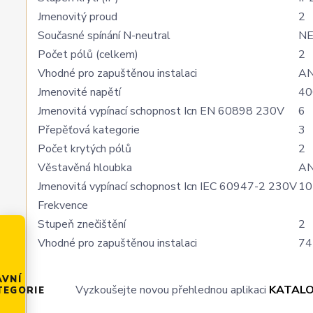
Jmenovitý proud
2
Současné spínání N-neutral
N
Počet pólů (celkem)
2
Vhodné pro zapuštěnou instalaci
A
Jmenovité napětí
40
Jmenovitá vypínací schopnost Icn EN 60898 230V
6
Přepěťová kategorie
3
Počet krytých pólů
2
Věstavěná hloubka
A
Jmenovitá vypínací schopnost Icn IEC 60947-2 230V
10
Frekvence
Stupeň znečištění
2
Vhodné pro zapuštěnou instalaci
74
AVNÍ
Vyzkoušejte novou přehlednou aplikaci
KATAL
TEGORIE