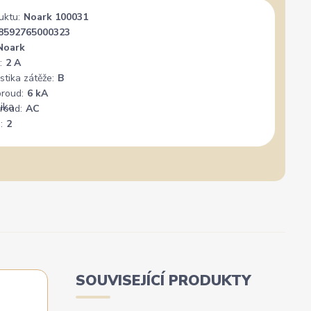
uktu:
Noark 100031
8592765000323
Noark
:
2 A
stika zátěže:
B
proud:
6 kA
roud:
AC
:
2
SOUVISEJÍCÍ PRODUKTY