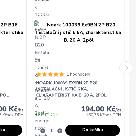
1 hodnocení
NOARK 100039 EX9BN 2P B20
INSTALAČNÍ JISTIČ 6 KA,
2PÓL
CHARAKTERISTIKA B, 20 A, 2PÓL
00 Kč
194,00 Kč
/
ks
/
ks
DO TÝDNE
5 Kč
bez DPH
160,33 Kč
bez DPH
íku
Do košíku