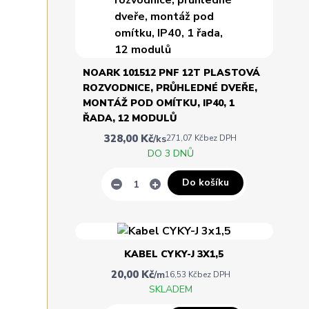
NOARK 101512 PNF 12T PLASTOVÁ
ROZVODNICE, PRŮHLEDNÉ DVEŘE,
MONTÁŽ POD OMÍTKU, IP40, 1
ŘADA, 12 MODULŮ
328,00 Kč
/
ks
271,07 Kč
bez DPH
DO 3 DNŮ
Do košíku
KABEL CYKY-J 3X1,5
20,00 Kč
/
m
16,53 Kč
bez DPH
SKLADEM