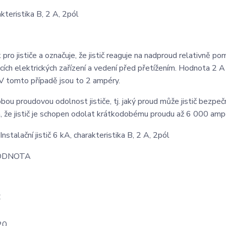
teristika B, 2 A, 2pól
 pro jističe a označuje, že jistič reaguje na nadproud relativně po
ích elektrických zařízení a vedení před přetížením. Hodnota 2 A 
. V tomto případě jsou to 2 ampéry.
u proudovou odolnost jističe, tj. jaký proud může jistič bezpeč
, že jistič je schopen odolat krátkodobému proudu až 6 000 amp
ODNOTA
C
20