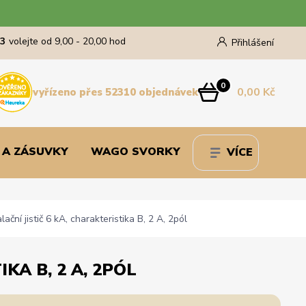
43
volejte od 9,00 - 20,00 hod
Přihlášení
0
0,00 Kč
vyřízeno přes 52310 objednávek
 A ZÁSUVKY
WAGO SVORKY
VÍCE
ní jistič 6 kA, charakteristika B, 2 A, 2pól
KA B, 2 A, 2PÓL