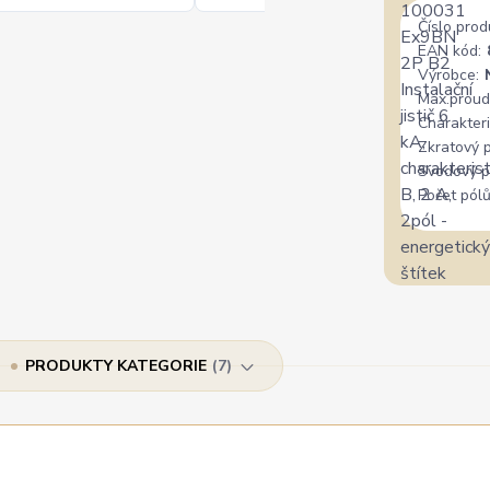
Číslo prod
EAN kód:
Výrobce:
Max.proud
Charakteri
Zkratový 
Svodový p
Počet pólů
PRODUKTY KATEGORIE
7