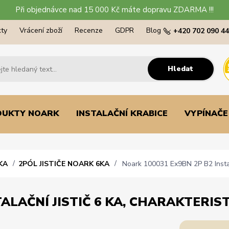
Při objednávce nad 15 000 Kč máte dopravu ZDARMA !!!
ty
Vrácení zboží
Recenze
GDPR
Blog
+420 702 090 4
Hledat
DUKTY NOARK
INSTALAČNÍ KRABICE
VYPÍNAČE
KA
2PÓL JISTIČE NOARK 6KA
Noark 100031 Ex9BN 2P B2 Instalač
ALAČNÍ JISTIČ 6 KA, CHARAKTERISTI