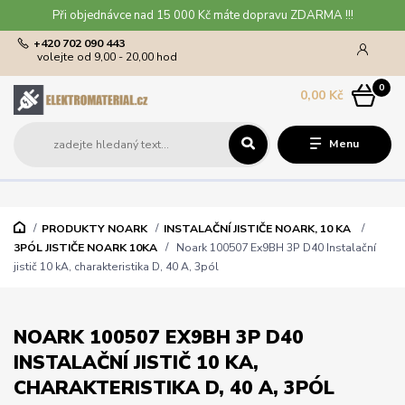
Při objednávce nad 15 000 Kč máte dopravu ZDARMA !!!
+420 702 090 443
volejte od 9,00 - 20,00 hod
0
0,00 Kč
Menu
PRODUKTY NOARK
INSTALAČNÍ JISTIČE NOARK, 10 KA
3PÓL JISTIČE NOARK 10KA
Noark 100507 Ex9BH 3P D40 Instalační
jistič 10 kA, charakteristika D, 40 A, 3pól
NOARK 100507 EX9BH 3P D40
INSTALAČNÍ JISTIČ 10 KA,
CHARAKTERISTIKA D, 40 A, 3PÓL