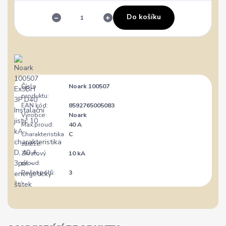
Do košíku
Číslo
Noark 100507
produktu:
EAN kód:
8592765005083
Výrobce:
Noark
Max.proud:
40 A
Charakteristika
C
zátěže:
Zkratový
10 kA
proud:
Počet pólů:
3