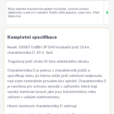
Můžu hodnotit maximálním počtem hvězdiček, rychlost vyřízení
objednávky a precizní zabalení. Každý sáček popsány, super ceny. Vřele
ryc
+
doporučuji
Kompletní specifikace
Noark 100507 Ex9BH 3P D40 Instalační jistič 10 kA,
charakteristika D, 40 A, 3pól
Trojpólový jistič chrání tři fáze elektrického okruhu.
Charakteristika D je jednou z charakteristik jističů a
specifikuje dobu, po kterou může jistič odolávat nadproudu
nad svým nominálním proudem bez spínání. Charakteristika D
je navržena pro ochranu obvodů s zařízeními, která mají
vysoký startovací proud, jako jsou transformátory nebo
zařízení s velkými elektromotory.
Hlavní vlastnosti charakteristiky D zahrnují: