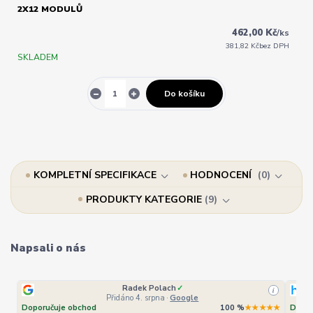
2X12 MODULŮ
462,00 Kč
/
ks
381,82 Kč
bez DPH
SKLADEM
Do košíku
KOMPLETNÍ SPECIFIKACE
HODNOCENÍ
0
PRODUKTY KATEGORIE
9
Napsali o nás
Radek Polach
✓
i
Přidáno 4. srpna
·
Google
Doporučuje obchod
100 %
★★★★★
Dopor