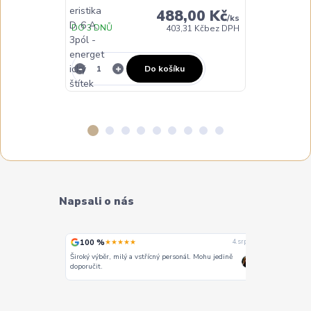
488,00 Kč
/
ks
DO 3 DNŮ
403,31 Kč
bez DPH
NA DOTAZ
Do košíku
Napsali o nás
100 %
100 %
★★★★★
★
4. srpna
4. srpna
Široký výběr, milý a vstřícný personál. Mohu jedině
Vše super
doporučit.