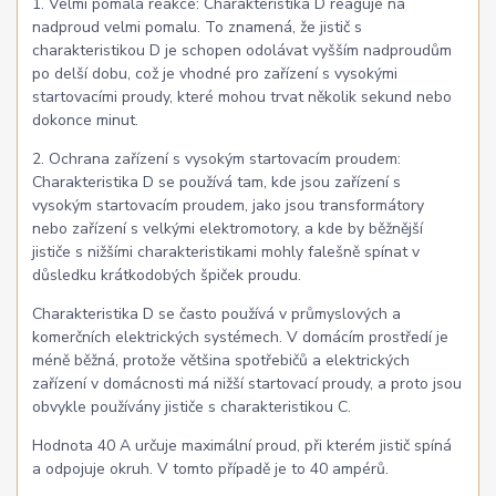
1. Velmi pomalá reakce: Charakteristika D reaguje na
nadproud velmi pomalu. To znamená, že jistič s
charakteristikou D je schopen odolávat vyšším nadproudům
po delší dobu, což je vhodné pro zařízení s vysokými
startovacími proudy, které mohou trvat několik sekund nebo
dokonce minut.
2. Ochrana zařízení s vysokým startovacím proudem:
Charakteristika D se používá tam, kde jsou zařízení s
vysokým startovacím proudem, jako jsou transformátory
nebo zařízení s velkými elektromotory, a kde by běžnější
jističe s nižšími charakteristikami mohly falešně spínat v
důsledku krátkodobých špiček proudu.
Charakteristika D se často používá v průmyslových a
komerčních elektrických systémech. V domácím prostředí je
méně běžná, protože většina spotřebičů a elektrických
zařízení v domácnosti má nižší startovací proudy, a proto jsou
obvykle používány jističe s charakteristikou C.
Hodnota 40 A určuje maximální proud, při kterém jistič spíná
a odpojuje okruh. V tomto případě je to 40 ampérů.