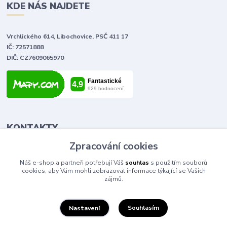
KDE NÁS NAJDETE
Vrchlického 614, Libochovice, PSČ 411 17
IČ: 72571888
DIČ: CZ7609065970
KONTAKTY
Zpracování cookies
Tomáš Vlček
Náš e-shop a partneři potřebují Váš
souhlas
s použitím souborů
+420 702 090 443
cookies, aby Vám mohli zobrazovat informace týkající se Vašich
volejte od 9,00 - 20,00 hod
zájmů.
info@elektromaterial.cz
Souhlasím
Nastavení