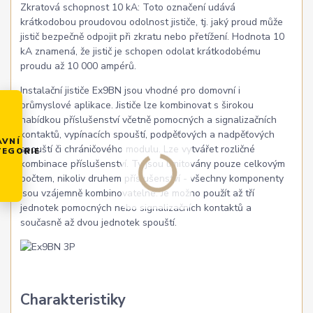
Zkratová schopnost 10 kA: Toto označení udává
krátkodobou proudovou odolnost jističe, tj. jaký proud může
jistič bezpečně odpojit při zkratu nebo přetížení. Hodnota 10
kA znamená, že jistič je schopen odolat krátkodobému
proudu až 10 000 ampérů.
Instalační jističe Ex9BN jsou vhodné pro domovní i
průmyslové aplikace. Jističe lze kombinovat s širokou
nabídkou příslušenství včetně pomocných a signalizačních
kontaktů, vypínacích spouští, podpěťových a nadpěťových
AVNÍ
spouští či chráničového modulu. Lze vytvářet rozličné
TEGORIE
kombinace příslušenství. Ty jsou limitovány pouze celkovým
počtem, nikoliv druhem příslušenství - všechny komponenty
jsou vzájemně kombinovatelné. Je možno použít až tří
jednotek pomocných nebo signalizačních kontaktů a
současně až dvou jednotek spouští.
Charakteristiky