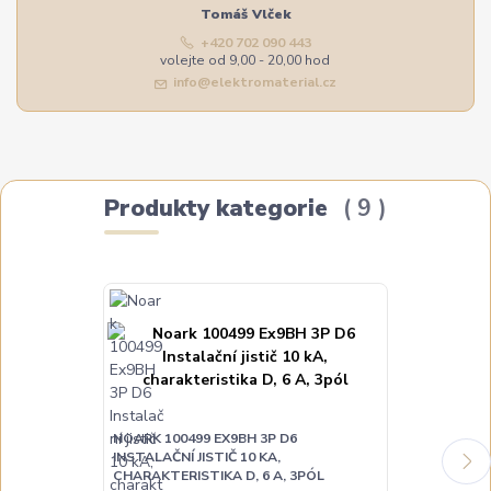
Tomáš Vlček
+420 702 090 443
volejte od 9,00 - 20,00 hod
info@elektromaterial.cz
Produkty kategorie
9
NOARK 100499 EX9BH 3P D6
NOARK 100501
INSTALAČNÍ JISTIČ 10 KA,
INSTALAČNÍ JI
CHARAKTERISTIKA D, 6 A, 3PÓL
CHARAKTERIST