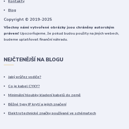
Kontakty
Blog
Copyright © 2019-2025
Všechny námi vytvořené obrázky jsou chráněny autorským
právem!
Upozorňujeme, že pokud budou použity na jiných webech,
budeme uplatňovat finanční náhradu.
NEJČTENĚJŠÍ NA BLOGU
Jaký průřez vodiče?
Co je kabel CYKY?
Minimální hloubky kladení kabelů do země
Běžné typy IP krytí a jejich značení
Elektrotechnické značky používané ve schématech