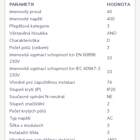
PARAMETR
HODNOTA
Jmenovitý proud
40
Jmenovité napětí
400
Přepěťová kategorie
3
Věstavěná hloubka
ANO
Charakteristika
D
Počet pólů (celkem)
3
Jmenovitá vypínací schopnost Icn EN 60898
10
230V
Jmenovitá vypínací schopnost Icn IEC 60947-2
10
230V
Vhodné pro zapuštěnou instalaci
74
Stupeň krytí (IP)
IP20
Současné spínání N-neutral
NE
Stupeň znečištění
2
Počet krytých pólů
3
Typ napětí
AC
Šířka v modulech
3
Instalační třída
3
Vhodné pro zapuštěnou instalaci
ANO