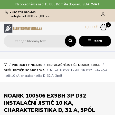
Při objednávce nad 15 000 Kč máte dopravu ZDARMA !!!
+420 702 090 443
volejte od 9,00 - 20,00 hod
0
0,00 Kč
Menu
PRODUKTY NOARK
INSTALAČNÍ JISTIČE NOARK, 10 KA
3PÓL JISTIČE NOARK 10KA
Noark 100506 Ex9BH 3P D32 Instalační
jistič 10 kA, charakteristika D, 32 A, 3pól
NOARK 100506 EX9BH 3P D32
INSTALAČNÍ JISTIČ 10 KA,
CHARAKTERISTIKA D, 32 A, 3PÓL