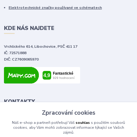
Elektrotechnické značky používané ve schématech
KDE NÁS NAJDETE
Vrchlického 614, Libochovice, PSČ 411 17
IČ: 72571888
DIČ: CZ7609065970
KONTAKTY
Zpracování cookies
Tomáš Vlček
Náš e-shop a partneři potřebují Váš
souhlas
s použitím souborů
+420 702 090 443
cookies, aby Vám mohli zobrazovat informace týkající se Vašich
volejte od 9,00 - 20,00 hod
zájmů.