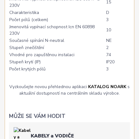
15
230V
Charakteristika
D
Počet pólů (celkem)
3
Jmenovitá vypínací schopnost Icn EN 60898
10
230V
Současné spínání N-neutral
NE
Stupeň znečištění
2
Vhodné pro zapuštěnou instalaci
74
Stupeň krytí (IP)
IP20
Počet krytých pólů
3
Vyzkoušejte novou přehlednou aplikaci
KATALOG NOARK
s
aktuální dostupností na centrálním skladu výrobce.
MŮŽE SE VÁM HODIT
KABELY a VODIČE