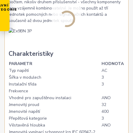
počtem, nikoliv druhem příslušenství - všechny komponenty
AVNÍ
jsou vzájemně kombinovatelné. Je možno použít až tří
TEGORIE
jednotek pomocných nebo signalizačních kontaktů a
současně až dvou jednotek spouští.
Charakteristiky
PARAMETR
HODNOTA
Typ napětí
AC
Šířka v modulech
3
Instalační třída
3
Frekvence
Vhodné pro zapuštěnou instalaci
ANO
Jmenovitý proud
32
Jmenovité napětí
400
Přepěťová kategorie
3
Věstavěná hloubka
ANO
Jmenovitá vypínací schopnost Icn IEC 60947-2