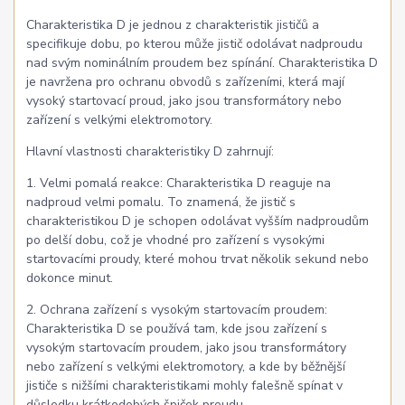
Charakteristika D je jednou z charakteristik jističů a
specifikuje dobu, po kterou může jistič odolávat nadproudu
nad svým nominálním proudem bez spínání. Charakteristika D
je navržena pro ochranu obvodů s zařízeními, která mají
vysoký startovací proud, jako jsou transformátory nebo
zařízení s velkými elektromotory.
Hlavní vlastnosti charakteristiky D zahrnují:
1. Velmi pomalá reakce: Charakteristika D reaguje na
nadproud velmi pomalu. To znamená, že jistič s
charakteristikou D je schopen odolávat vyšším nadproudům
po delší dobu, což je vhodné pro zařízení s vysokými
startovacími proudy, které mohou trvat několik sekund nebo
dokonce minut.
2. Ochrana zařízení s vysokým startovacím proudem:
Charakteristika D se používá tam, kde jsou zařízení s
vysokým startovacím proudem, jako jsou transformátory
nebo zařízení s velkými elektromotory, a kde by běžnější
jističe s nižšími charakteristikami mohly falešně spínat v
důsledku krátkodobých špiček proudu.