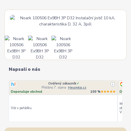
Napsali o nás
Ověřený zákazník
✓
i
Přidáno 7. srpna
·
Heureka.cz
Doporučuje obchod
100 %
★★★★★
Doporu
Můžu ho
Vče v pořádku.
objedná
Vřele d