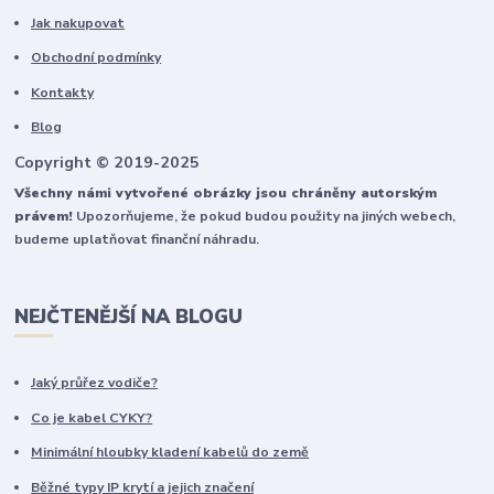
Jak nakupovat
Obchodní podmínky
Kontakty
Blog
Copyright © 2019-2025
Všechny námi vytvořené obrázky jsou chráněny autorským
právem!
Upozorňujeme, že pokud budou použity na jiných webech,
budeme uplatňovat finanční náhradu.
NEJČTENĚJŠÍ NA BLOGU
Jaký průřez vodiče?
Co je kabel CYKY?
Minimální hloubky kladení kabelů do země
Běžné typy IP krytí a jejich značení