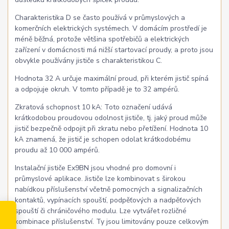
Charakteristika D se často používá v průmyslových a
komerčních elektrických systémech. V domácím prostředí je
méně běžná, protože většina spotřebičů a elektrických
zařízení v domácnosti má nižší startovací proudy, a proto jsou
obvykle používány jističe s charakteristikou C.
Hodnota 32 A určuje maximální proud, při kterém jistič spíná
a odpojuje okruh. V tomto případě je to 32 ampérů.
Zkratová schopnost 10 kA: Toto označení udává
krátkodobou proudovou odolnost jističe, tj. jaký proud může
jistič bezpečně odpojit při zkratu nebo přetížení. Hodnota 10
kA znamená, že jistič je schopen odolat krátkodobému
proudu až 10 000 ampérů.
Instalační jističe Ex9BN jsou vhodné pro domovní i
průmyslové aplikace. Jističe lze kombinovat s širokou
nabídkou příslušenství včetně pomocných a signalizačních
kontaktů, vypínacích spouští, podpěťových a nadpěťových
spouští či chráničového modulu. Lze vytvářet rozličné
kombinace příslušenství. Ty jsou limitovány pouze celkovým