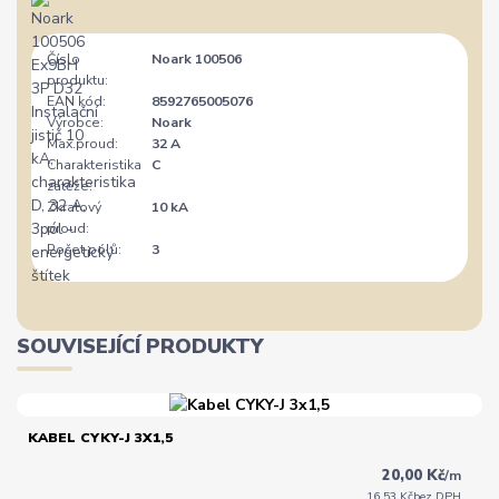
Číslo
Noark 100506
produktu:
EAN kód:
8592765005076
Výrobce:
Noark
Max.proud:
32 A
Charakteristika
C
zátěže:
Zkratový
10 kA
proud:
Počet pólů:
3
SOUVISEJÍCÍ PRODUKTY
KABEL CYKY-J 3X1,5
20,00 Kč
/
m
16,53 Kč
bez DPH