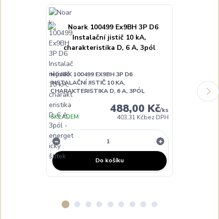
NOARK 100499 EX9BH 3P D6
NOARK 100501
INSTALAČNÍ JISTIČ 10 KA,
INSTALAČNÍ JI
CHARAKTERISTIKA D, 6 A, 3PÓL
CHARAKTERIST
488,00 Kč
/
ks
SKLADEM
403,31 Kč
bez DPH
NA DOTAZ
Do košíku