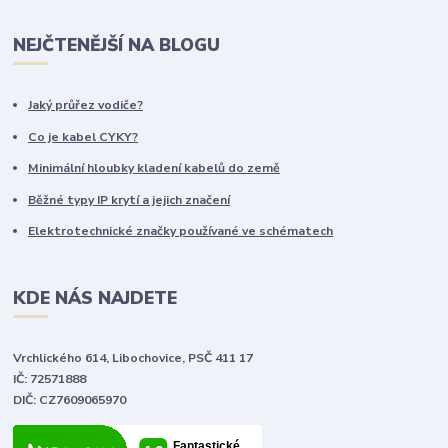
NEJČTENĚJŠÍ NA BLOGU
Jaký průřez vodiče?
Co je kabel CYKY?
Minimální hloubky kladení kabelů do země
Běžné typy IP krytí a jejich značení
Elektrotechnické značky používané ve schématech
KDE NÁS NAJDETE
Vrchlického 614, Libochovice, PSČ 411 17
IČ: 72571888
DIČ: CZ7609065970