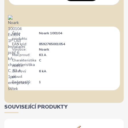
Číslo
Noark 100104
produktu:
EAN kód:
8592765001054
Výrobce:
Noark
Max.proud:
63 A
Charakteristika
C
zátěže:
Zkratový
6 kA
proud:
Počet pólů:
1
SOUVISEJÍCÍ PRODUKTY