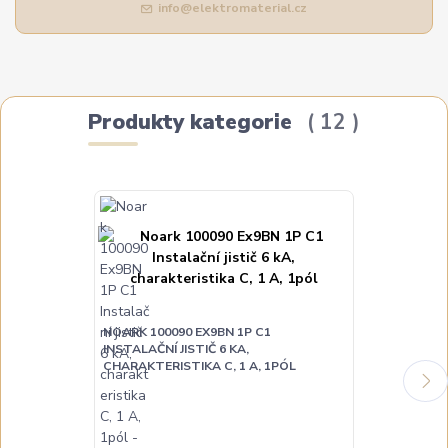
info@elektromaterial.cz
Produkty kategorie
12
NOARK 100090 EX9BN 1P C1
NOARK 100091
INSTALAČNÍ JISTIČ 6 KA,
INSTALAČNÍ JI
CHARAKTERISTIKA C, 1 A, 1PÓL
CHARAKTERIST
DO 3 DNŮ