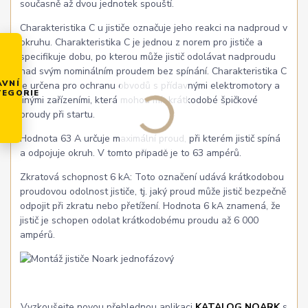
současně až dvou jednotek spouští.
Charakteristika C u jističe označuje jeho reakci na nadproud v
okruhu. Charakteristika C je jednou z norem pro jističe a
specifikuje dobu, po kterou může jistič odolávat nadproudu
nad svým nominálním proudem bez spínání. Charakteristika C
AVNÍ
je určena pro ochranu obvodů s přídavnými elektromotory a
TEGORIE
jinými zařízeními, která mohou mít krátkodobé špičkové
proudy při startu.
Hodnota 63 A určuje maximální proud, při kterém jistič spíná
a odpojuje okruh. V tomto případě je to 63 ampérů.
Zkratová schopnost 6 kA: Toto označení udává krátkodobou
proudovou odolnost jističe, tj. jaký proud může jistič bezpečně
odpojit při zkratu nebo přetížení. Hodnota 6 kA znamená, že
jistič je schopen odolat krátkodobému proudu až 6 000
ampérů.
Vyzkoušejte novou přehlednou aplikaci
KATALOG NOARK
s