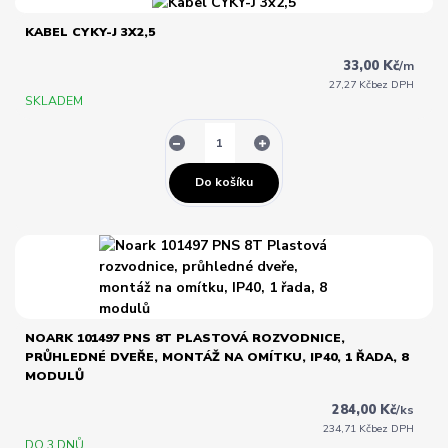
KABEL CYKY-J 3X2,5
33,00 Kč
/
m
27,27 Kč
bez DPH
SKLADEM
Do košíku
NOARK 101497 PNS 8T PLASTOVÁ ROZVODNICE,
PRŮHLEDNÉ DVEŘE, MONTÁŽ NA OMÍTKU, IP40, 1 ŘADA, 8
MODULŮ
284,00 Kč
/
ks
234,71 Kč
bez DPH
DO 3 DNŮ