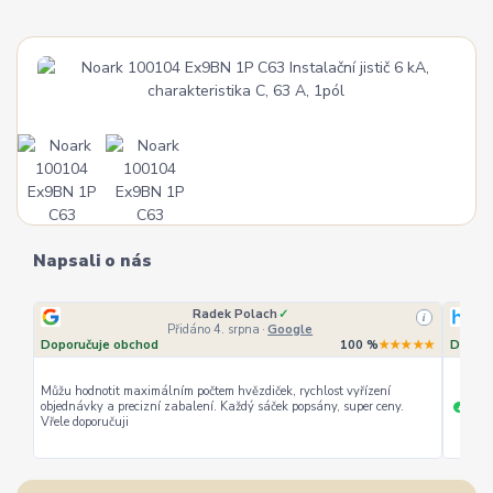
Napsali o nás
Radek Polach
✓
i
Přidáno 4. srpna
·
Google
Doporučuje obchod
100 %
★★★★★
Doporu
Můžu hodnotit maximálním počtem hvězdiček, rychlost vyřízení
objednávky a precizní zabalení. Každý sáček popsány, super ceny.
rychl
+
Vřele doporučuji