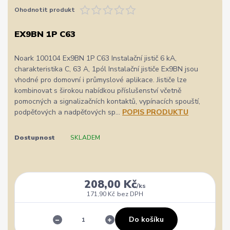
Ohodnotit produkt
EX9BN 1P C63
Noark 100104 Ex9BN 1P C63 Instalační jistič 6 kA,
charakteristika C, 63 A, 1pól Instalační jističe Ex9BN jsou
vhodné pro domovní i průmyslové aplikace. Jističe lze
kombinovat s širokou nabídkou příslušenství včetně
pomocných a signalizačních kontaktů, vypínacích spouští,
podpěťových a nadpěťových sp...
POPIS PRODUKTU
Dostupnost
SKLADEM
208,00 Kč
/
ks
171,90 Kč
bez DPH
Do košíku