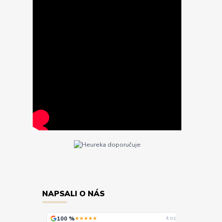
NAPSALI O NÁS
100 %
100 %
★★★★★
★
4. srpna
4. srpna