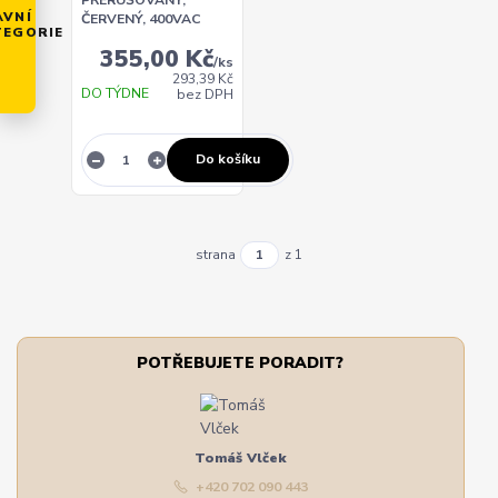
AVNÍ
ČERVENÝ, 400VAC
TEGORIE
355,00 Kč
/
ks
293,39 Kč
DO TÝDNE
bez DPH
Do košíku
strana
z 1
POTŘEBUJETE PORADIT?
Tomáš Vlček
+420 702 090 443