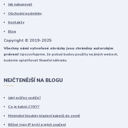
Jak nakupovat
Obchodní podmínky
Kontakty
Blog
Copyright © 2019-2025
Všechny námi vytvořené obrázky jsou chráněny autorským
právem!
Upozorňujeme, že pokud budou použity na jiných webech,
budeme uplatňovat finanční náhradu.
NEJČTENĚJŠÍ NA BLOGU
Jaký průřez vodiče?
Co je kabel CYKY?
Minimální hloubky kladení kabelů do země
Běžné typy IP krytí a jejich značení