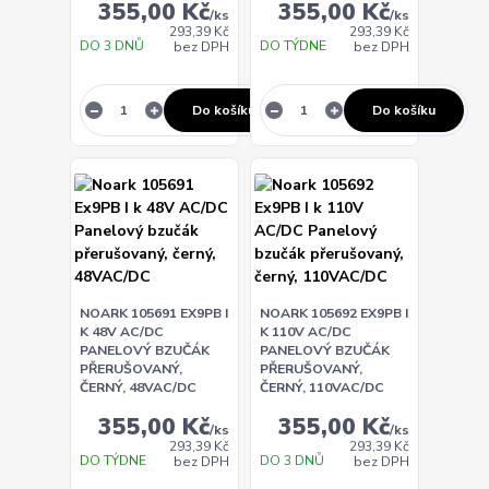
355,00 Kč
355,00 Kč
/
ks
/
ks
293,39 Kč
293,39 Kč
DO 3 DNŮ
DO TÝDNE
bez DPH
bez DPH
Do košíku
Do košíku
NOARK 105691 EX9PB I
NOARK 105692 EX9PB I
K 48V AC/DC
K 110V AC/DC
PANELOVÝ BZUČÁK
PANELOVÝ BZUČÁK
PŘERUŠOVANÝ,
PŘERUŠOVANÝ,
ČERNÝ, 48VAC/DC
ČERNÝ, 110VAC/DC
355,00 Kč
355,00 Kč
/
ks
/
ks
293,39 Kč
293,39 Kč
DO TÝDNE
DO 3 DNŮ
bez DPH
bez DPH