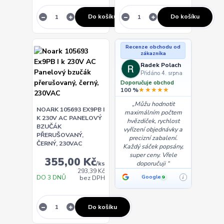
Do košíku
Do košíku
Recenze obchodu od
zákazníka
Radek Polach
Přidáno 4. srpna
Doporučuje obchod
★★★★★
100 %
Můžu hodnotit
NOARK 105693 EX9PB I
maximálním počtem
K 230V AC PANELOVÝ
hvězdiček, rychlost
BZUČÁK
vyřízení objednávky a
PŘERUŠOVANÝ,
precizní zabalení.
ČERNÝ, 230VAC
Každý sáček popsány,
super ceny. Vřele
355,00 Kč
/
ks
doporučuji
293,39 Kč
DO 3 DNŮ
Google
bez DPH
i
✓
Do košíku