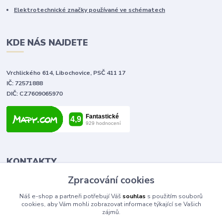
Elektrotechnické značky používané ve schématech
KDE NÁS NAJDETE
Vrchlického 614, Libochovice, PSČ 411 17
IČ: 72571888
DIČ: CZ7609065970
KONTAKTY
Zpracování cookies
Tomáš Vlček
Náš e-shop a partneři potřebují Váš
souhlas
s použitím souborů
+420 702 090 443
cookies, aby Vám mohli zobrazovat informace týkající se Vašich
volejte od 9,00 - 20,00 hod
zájmů.