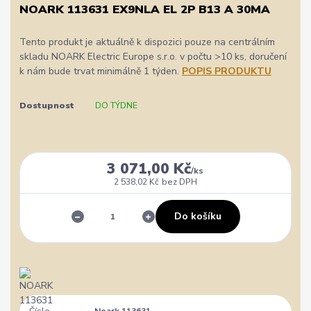
NOARK 113631 EX9NLA EL 2P B13 A 30MA
Tento produkt je aktuálně k dispozici pouze na centrálním
skladu NOARK Electric Europe s.r.o. v počtu >10 ks, doručení
k nám bude trvat minimálně 1 týden.
POPIS PRODUKTU
Dostupnost
DO TÝDNE
3 071,00 Kč
/
ks
2 538,02 Kč
bez DPH
Do košíku