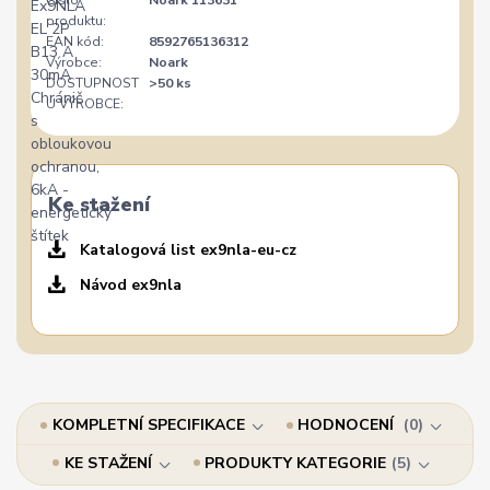
Číslo
Noark 113631
produktu:
EAN kód:
8592765136312
Výrobce:
Noark
DOSTUPNOST
>50 ks
U VÝROBCE:
Ke stažení
Katalogová list ex9nla-eu-cz
Návod ex9nla
KOMPLETNÍ SPECIFIKACE
HODNOCENÍ
0
KE STAŽENÍ
PRODUKTY KATEGORIE
5