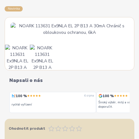
Novinka
Napsali o nás
100 %
100 %
★★★★★
★★★★★
 srpna
4. srpna
Široký výběr, milý a vstřícn
rychlé vyřízení
doporučit.
Ohodnotit produkt