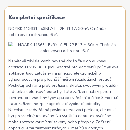
Kompletní specifikace
NOARK 113631 Ex9NLA EL 2P B13 A 30mA Chránič s
obloukovou ochranou, 6kA
Napěťově závislé kombinované chrániče s obloukovou
ochranou Ex9NLA EL jsou vhodné pro domovní i průmyslové
aplikace. Jsou založeny na principu elektronického
vyhodnocování pro přesnější měření reziduálních proudů.
Poskytují ochranu proti přetížení, zkratu, svodovým proudům
a detekci obloukové poruchy. Tato zařízení nabízí plnou
ochranu pro všechny typy aplikací v řešení o šířce 3 modulů.
Tato zařízení netrpí magnetizací vypínací jednotky.
Neexistuje tedy žádná povinná testovací perioda, ale musí
být pravidelně testovány. Na využití a dobu testování se
mohou vztahovat místní zákony nebo předpisy. Zařízení
doporučujeme testovat každých 6 měsíců v dobrých