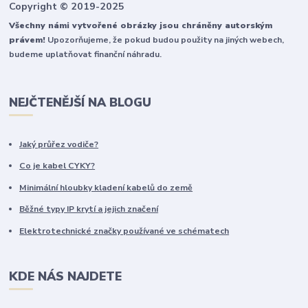
Copyright © 2019-2025
Všechny námi vytvořené obrázky jsou chráněny autorským
právem!
Upozorňujeme, že pokud budou použity na jiných webech,
budeme uplatňovat finanční náhradu.
NEJČTENĚJŠÍ NA BLOGU
Jaký průřez vodiče?
Co je kabel CYKY?
Minimální hloubky kladení kabelů do země
Běžné typy IP krytí a jejich značení
Elektrotechnické značky používané ve schématech
KDE NÁS NAJDETE