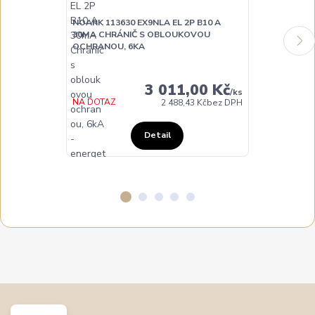
NOARK 113630 EX9NLA EL 2P B10 A
30MA CHRÁNIČ S OBLOUKOVOU
NOARK 113632
OCHRANOU, 6KA
30MA CHRÁN
OCHRANOU, 
3 011,00 Kč
/
ks
NA DOTAZ
NA DOTAZ
2 488,43 Kč
bez DPH
Detail