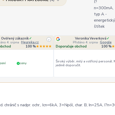
Ověřený zákazník
✓
Veronika Veverková
✓
i
dáno 4. srpna
·
Heureka.cz
Přidáno 4. srpna
·
Google
obchod
100 %
★★★★★
Doporučuje obchod
100 %
★
Široký výběr, milý a vstřícný personál.
zení
ceny
+
jedině doporučit.
ánič s nadpr. ochr., Icn=6kA, 3+Npól, char. B, In=25A, I?n