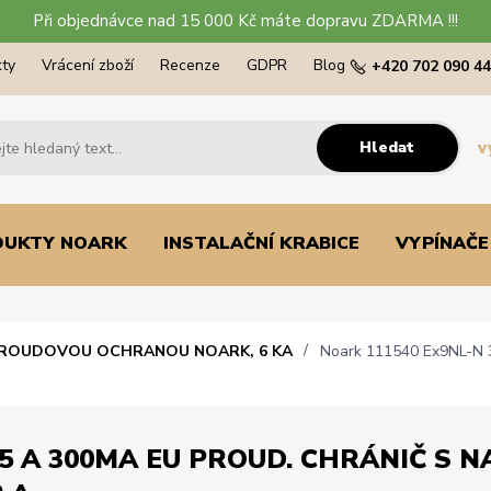
Při objednávce nad 15 000 Kč máte dopravu ZDARMA !!!
ty
Vrácení zboží
Recenze
GDPR
Blog
+420 702 090 4
Hledat
v
DUKTY NOARK
INSTALAČNÍ KRABICE
VYPÍNAČE
PROUDOVOU OCHRANOU NOARK, 6 KA
Noark 111540 Ex9NL-N 3P
5 A 300MA EU PROUD. CHRÁNIČ S NA