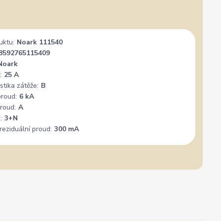
uktu:
Noark 111540
8592765115409
Noark
:
25 A
stika zátěže:
B
proud:
6 kA
roud:
A
:
3+N
reziduální proud:
300 mA