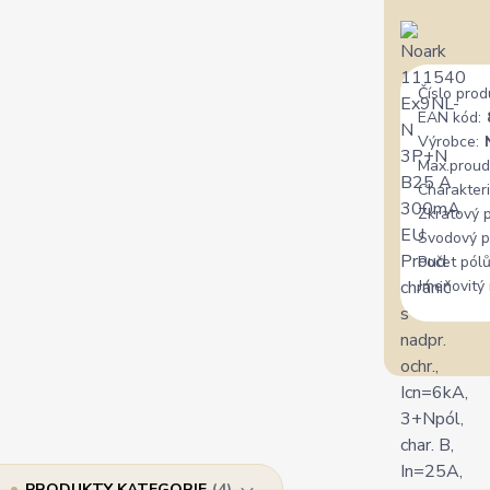
Číslo prod
EAN kód:
Výrobce:
Max.proud
Charakteri
Zkratový 
Svodový p
Počet pólů
Jmenovitý 
PRODUKTY KATEGORIE
4