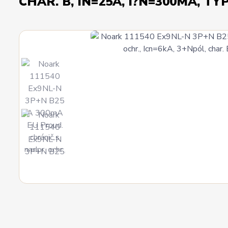
CHAR. B, IN=25A, I?N=300MA, TY