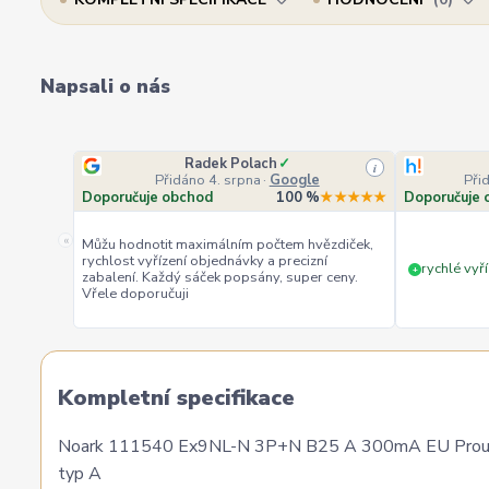
Napsali o nás
Radek Polach
✓
i
Přidáno 4. srpna
·
Google
Při
Doporučuje obchod
100 %
★★★★★
Doporučuje 
«
Můžu hodnotit maximálním počtem hvězdiček,
rychlost vyřízení objednávky a precizní
rychlé vyří
+
zabalení. Každý sáček popsány, super ceny.
Vřele doporučuji
Kompletní specifikace
Noark 111540 Ex9NL-N 3P+N B25 A 300mA EU Proud. chr
typ A