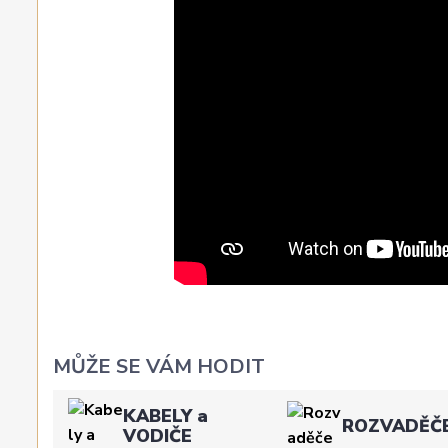
MŮŽE SE VÁM HODIT
KABELY a
ROZVADĚČ
VODIČE