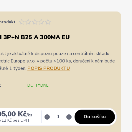
produkt
N 3P+N B25 A 300MA EU
kt je aktuálně k dispozici pouze na centrálním skladu
ric Europe s.r.o. v počtu >100 ks, doručení k nám bude
álně 1 týden.
POPIS PRODUKTU
t
DO TÝDNE
95,00 Kč
/
ks
Do košíku
,12 Kč
bez DPH