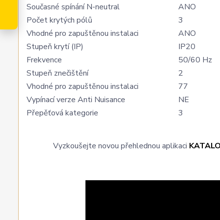
Současné spínání N-neutral
ANO
Počet krytých pólů
3
Vhodné pro zapuštěnou instalaci
ANO
Stupeň krytí (IP)
IP20
Frekvence
50/60 Hz
Stupeň znečištění
2
Vhodné pro zapuštěnou instalaci
77
Vypínací verze Anti Nuisance
NE
Přepěťová kategorie
3
Vyzkoušejte novou přehlednou aplikaci
KATAL