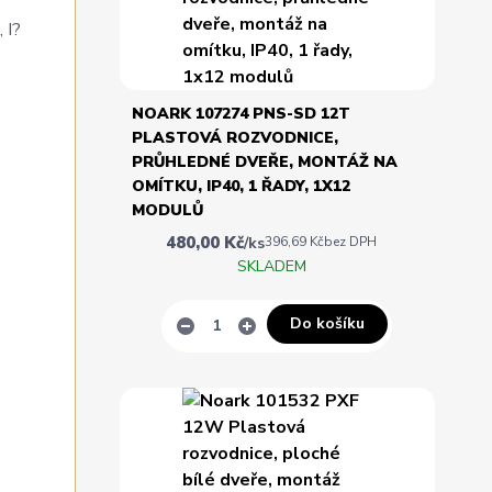
NOARK 107274 PNS-SD 12T
PLASTOVÁ ROZVODNICE,
PRŮHLEDNÉ DVEŘE, MONTÁŽ NA
OMÍTKU, IP40, 1 ŘADY, 1X12
MODULŮ
480,00 Kč
/
ks
396,69 Kč
bez DPH
SKLADEM
Do košíku