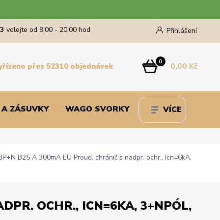
43
volejte od 9,00 - 20,00 hod
Přihlášení
0
0,00 Kč
yřízeno přes 52310 objednávek
 A ZÁSUVKY
WAGO SVORKY
VÍCE
+N B25 A 300mA EU Proud. chránič s nadpr. ochr., Icn=6kA,
DPR. OCHR., ICN=6KA, 3+NPÓL,