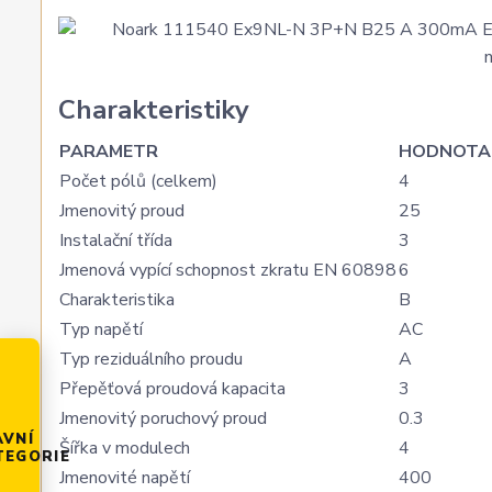
Charakteristiky
PARAMETR
HODNOTA
Počet pólů (celkem)
4
Jmenovitý proud
25
Instalační třída
3
Jmenová vypící schopnost zkratu EN 60898
6
Charakteristika
B
Typ napětí
AC
Typ reziduálního proudu
A
Přepěťová proudová kapacita
3
Jmenovitý poruchový proud
0.3
AVNÍ
Šířka v modulech
4
TEGORIE
Jmenovité napětí
400