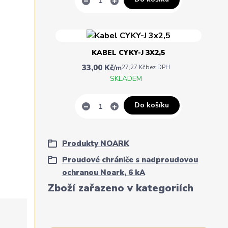
KABEL CYKY-J 3X2,5
33,00 Kč
/
m
27,27 Kč
bez DPH
SKLADEM
Do košíku
Produkty NOARK
Proudové chrániče s nadproudovou
ochranou Noark, 6 kA
Zboží zařazeno v kategoriích