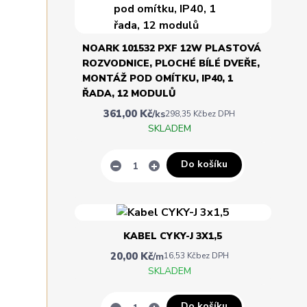
NOARK 101532 PXF 12W PLASTOVÁ
ROZVODNICE, PLOCHÉ BÍLÉ DVEŘE,
MONTÁŽ POD OMÍTKU, IP40, 1
ŘADA, 12 MODULŮ
361,00 Kč
/
ks
298,35 Kč
bez DPH
SKLADEM
Do košíku
KABEL CYKY-J 3X1,5
20,00 Kč
/
m
16,53 Kč
bez DPH
SKLADEM
Do košíku