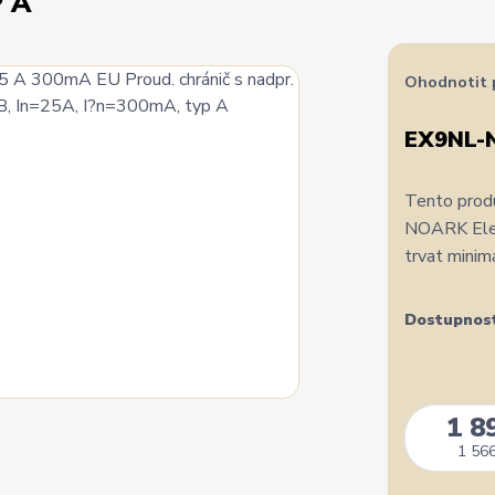
P A
Ohodnotit 
EX9NL-
Tento produ
NOARK Elect
trvat minim
Dostupnos
1 8
1 566