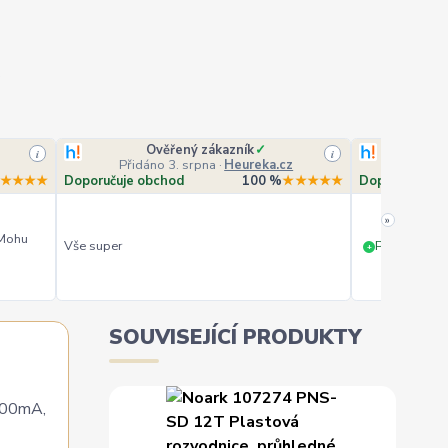
Ověřený zákazník
✓
O
i
i
Přidáno 3. srpna
·
Heureka.cz
Přidá
★★★★
Doporučuje obchod
100 %
★★★★★
Doporučuje o
»
 Mohu
Vše super
PERFEKTNÍ 
+
SOUVISEJÍCÍ PRODUKTY
=300mA,