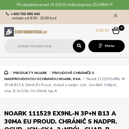
Při objednávce nad 15 000 Kč máte dopravu ZDARMA !!!
+420 702 090 443
volejte od 9,00 - 20,00 hod
0
0,00 Kč
Menu
PRODUKTY NOARK
PROUDOVÉ CHRÁNIČE S
NADPROUDOVOU OCHRANOU NOARK, 6 KA
Noark 111529 Ex9NL-N
3P+N B13 A 30mA EU Proud. chránič s nadpr. ochr., Icn=6kA, 3+Npól,
char. B, In=13A, I?n=30mA, typ A
NOARK 111529 EX9NL-N 3P+N B13 A
30MA EU PROUD. CHRÁNIČ S NADPR.