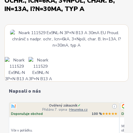
OCHR., ICN=6KA, 3+NPÓL, CHAR. B,
IN=13A, I?N=30MA, TYP A
Napsali o nás
Ověřený zákazník
✓
i
Přidáno 7. srpna
·
Heureka.cz
Doporučuje obchod
100 %
★★★★★
Doporu
Můžu ho
Vče v pořádku.
objedná