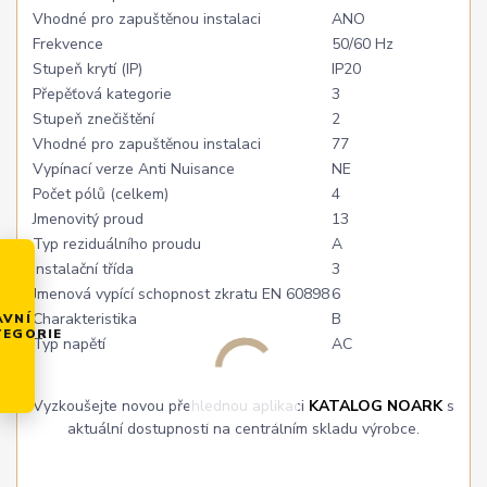
Vhodné pro zapuštěnou instalaci
ANO
Frekvence
50/60 Hz
Stupeň krytí (IP)
IP20
Přepěťová kategorie
3
Stupeň znečištění
2
Vhodné pro zapuštěnou instalaci
77
Vypínací verze Anti Nuisance
NE
Počet pólů (celkem)
4
Jmenovitý proud
13
Typ reziduálního proudu
A
Instalační třída
3
Jmenová vypící schopnost zkratu EN 60898
6
Charakteristika
B
AVNÍ
TEGORIE
Typ napětí
AC
Vyzkoušejte novou přehlednou aplikaci
KATALOG NOARK
s
aktuální dostupností na centrálním skladu výrobce.