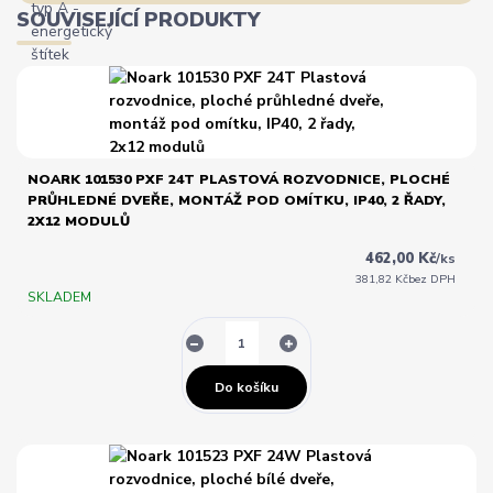
SOUVISEJÍCÍ PRODUKTY
NOARK 101530 PXF 24T PLASTOVÁ ROZVODNICE, PLOCHÉ
PRŮHLEDNÉ DVEŘE, MONTÁŽ POD OMÍTKU, IP40, 2 ŘADY,
2X12 MODULŮ
462,00 Kč
/
ks
381,82 Kč
bez DPH
SKLADEM
Do košíku