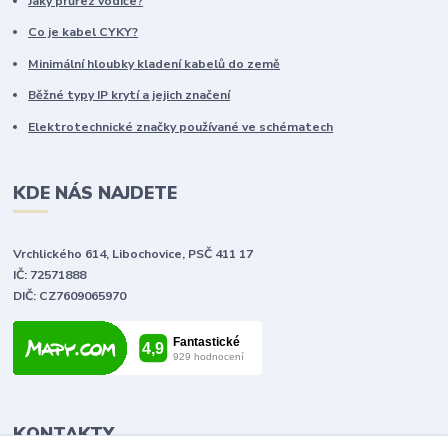
Jaký průřez vodiče?
Co je kabel CYKY?
Minimální hloubky kladení kabelů do země
Běžné typy IP krytí a jejich značení
Elektrotechnické značky používané ve schématech
KDE NÁS NAJDETE
Vrchlického 614, Libochovice, PSČ 411 17
IČ: 72571888
DIČ: CZ7609065970
KONTAKTY