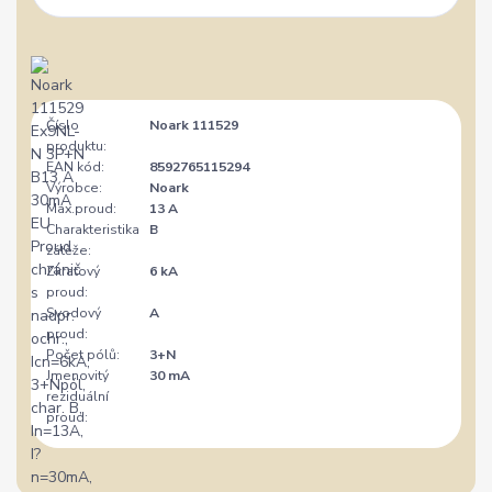
Číslo
Noark 111529
produktu:
EAN kód:
8592765115294
Výrobce:
Noark
Max.proud:
13 A
Charakteristika
B
zátěže:
Zkratový
6 kA
proud:
Svodový
A
proud:
Počet pólů:
3+N
Jmenovitý
30 mA
reziduální
proud: