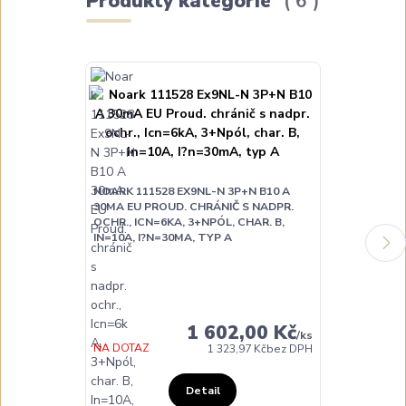
Produkty kategorie
6
NOARK 111528 EX9NL-N 3P+N B10 A
30MA EU PROUD. CHRÁNIČ S NADPR.
NOARK 111530
OCHR., ICN=6KA, 3+NPÓL, CHAR. B,
30MA EU PRO
IN=10A, I?N=30MA, TYP A
OCHR., ICN=6
IN=16A, I?N=
DO 3 DNŮ
1 602,00 Kč
/
ks
NA DOTAZ
1 323,97 Kč
bez DPH
Detail