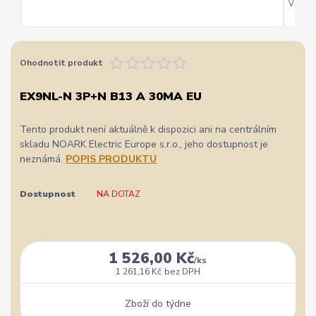
Vřele d
Ohodnotit produkt
EX9NL-N 3P+N B13 A 30MA EU
Tento produkt není aktuálně k dispozici ani na centrálním
skladu NOARK Electric Europe s.r.o., jeho dostupnost je
neznámá.
POPIS PRODUKTU
Dostupnost
NA DOTAZ
1 526,00 Kč
/
ks
1 261,16 Kč
bez DPH
Zboží do týdne