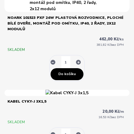
NOARK 101523 PXF 24W PLASTOVÁ ROZVODNICE, PLOCHÉ
BÍLÉ DVEŘE, MONTÁŽ POD OMÍTKU, IP40, 2 ŘADY, 2X12
MODULŮ
462,00 Kč
/
ks
381,82 Kč
bez DPH
SKLADEM
Do košíku
KABEL CYKY-J 3X1,5
20,00 Kč
/
m
16,53 Kč
bez DPH
SKLADEM