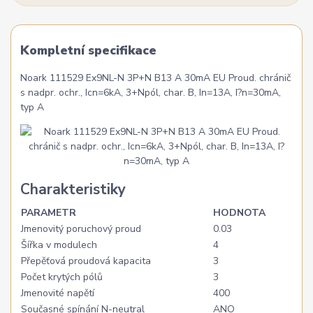
Kompletní specifikace
Noark 111529 Ex9NL-N 3P+N B13 A 30mA EU Proud. chránič
s nadpr. ochr., Icn=6kA, 3+Npól, char. B, In=13A, I?n=30mA,
typ A
Charakteristiky
PARAMETR
HODNOTA
Jmenovitý poruchový proud
0.03
Šířka v modulech
4
Přepěťová proudová kapacita
3
Počet krytých pólů
3
Jmenovité napětí
400
Současné spínání N-neutral
ANO