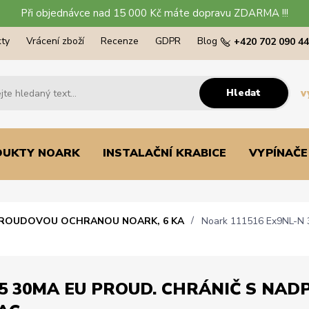
Při objednávce nad 15 000 Kč máte dopravu ZDARMA !!!
ty
Vrácení zboží
Recenze
GDPR
Blog
+420 702 090 4
Hledat
v
DUKTY NOARK
INSTALAČNÍ KRABICE
VYPÍNAČE
PROUDOVOU OCHRANOU NOARK, 6 KA
Noark 111516 Ex9NL-N 3P
5 30MA EU PROUD. CHRÁNIČ S NADPR