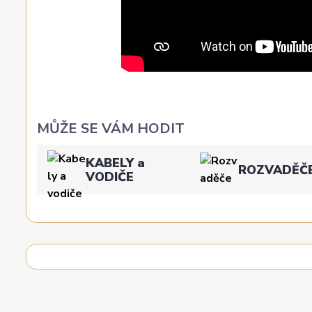
MŮŽE SE VÁM HODIT
KABELY a
ROZVADĚČ
VODIČE