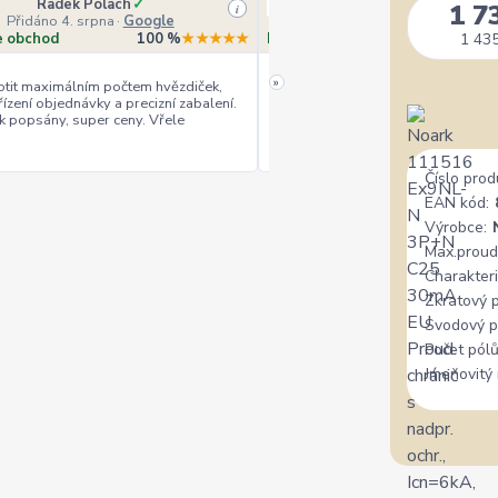
Radek Polach
✓
Ověřený zákazník
1 7
i
Přidáno 4. srpna
·
Google
Přidáno 4. srpna
·
Heurek
e obchod
100 %
★★★★★
Doporučuje obchod
10
1 435
»
tit maximálním počtem hvězdiček,
řízení objednávky a precizní zabalení.
rychlé vyřízení
ceny
+
+
k popsány, super ceny. Vřele
Číslo prod
EAN kód:
Výrobce:
Max.proud
Charakteri
Zkratový 
Svodový p
Počet pólů
Jmenovitý 