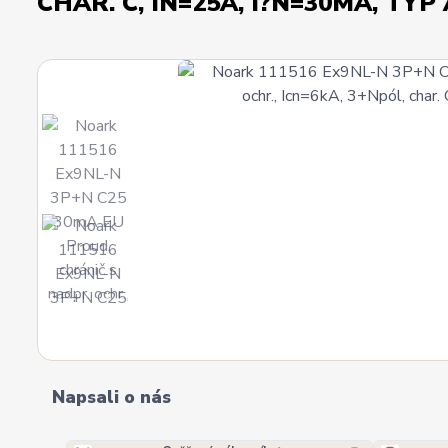
CHAR. C, IN=25A, I?N=30MA, TYP
Napsali o nás