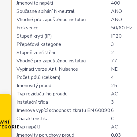
Jmenovité napětí
400
Současné spínání N-neutral
ANO
Vhodné pro zapuštěnou instalaci
ANO
Frekvence
50/60 Hz
Stupeň krytí (IP)
IP20
Přepěťová kategorie
3
Stupeň znečištění
2
Vhodné pro zapuštěnou instalaci
77
Vypínací verze Anti Nuisance
NE
Počet pólů (celkem)
4
Jmenovitý proud
25
Typ reziduálního proudu
AC
Instalační třída
3
Jmenová vypící schopnost zkratu EN 60898
6
Charakteristika
C
AVNÍ
Typ napětí
AC
TEGORIE
Jmenovitý poruchový proud
0.03