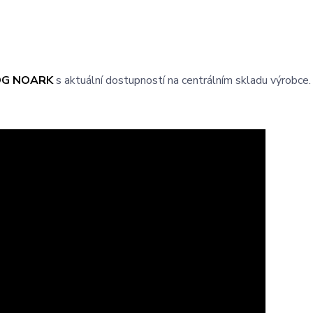
OG NOARK
s aktuální dostupností na centrálním skladu výrobce.