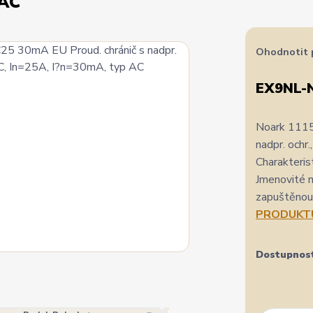
 AC
Ohodnotit 
EX9NL-
Noark 111
nadpr. ochr
Charakter
Jmenovité 
zapuštěnou 
PRODUKT
Dostupnos