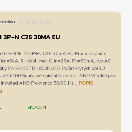
produkt
N 3P+N C25 30MA EU
516 Ex9NL-N 3P+N C25 30mA EU Proud. chránič s
., Icn=6kA, 3+Npól, char. C, In=25A, I?n=30mA, typ AC
istiky PARAMETR HODNOTA Počet krytých pólů 3
napětí 400 Současné spínání N-neutral ANO Vhodné pro
instalaci ANO Frekvence 50/60 Hz ...
POPIS
U
t
SKLADEM