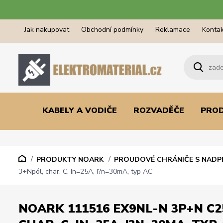
Jak nakupovat
Obchodní podmínky
Reklamace
Kontak
KABELY A VODIČE
ROZVADĚČE
PRO
PRODUKTY NOARK
PROUDOVÉ CHRÁNIČE S NAD
3+Npól, char. C, In=25A, I?n=30mA, typ AC
NOARK 111516 EX9NL-N 3P+N C2