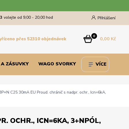
43
volejte od 9,00 - 20,00 hod
Přihlášení
0
0,00 Kč
yřízeno přes 52310 objednávek
 A ZÁSUVKY
WAGO SVORKY
VÍCE
+N C25 30mA EU Proud. chránič s nadpr. ochr., Icn=6kA,
. OCHR., ICN=6KA, 3+NPÓL,