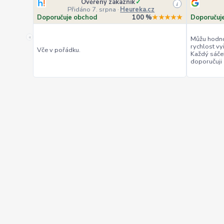
Ověřený zákazník
✓
i
Přidáno 7. srpna
·
Heureka.cz
Doporučuje obchod
100 %
★★★★★
Doporučuj
«
Můžu hodno
rychlost vy
Vče v pořádku.
Každý sáče
doporučuji