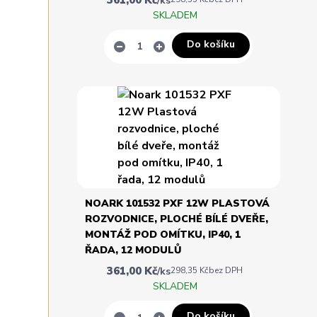
/
ks
SKLADEM
Do košíku
NOARK 101532 PXF 12W PLASTOVÁ
ROZVODNICE, PLOCHÉ BÍLÉ DVEŘE,
MONTÁŽ POD OMÍTKU, IP40, 1
ŘADA, 12 MODULŮ
361,00 Kč
/
ks
298,35 Kč
bez DPH
SKLADEM
Do košíku