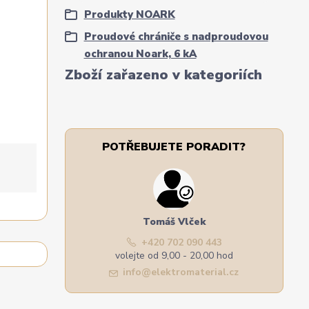
Produkty NOARK
Proudové chrániče s nadproudovou
ochranou Noark, 6 kA
Zboží zařazeno v kategoriích
POTŘEBUJETE PORADIT?
Tomáš Vlček
+420 702 090 443
volejte od 9,00 - 20,00 hod
info@elektromaterial.cz