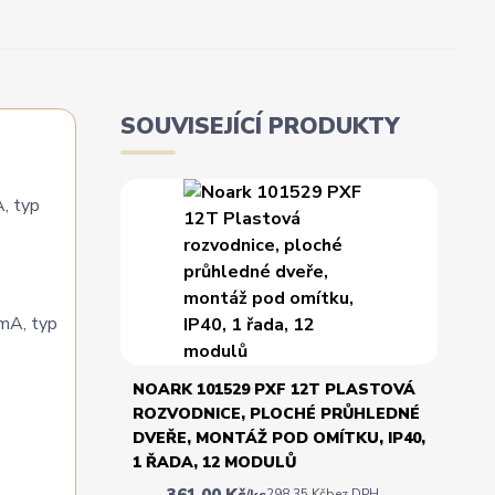
SOUVISEJÍCÍ PRODUKTY
, typ
NOARK 101529 PXF 12T PLASTOVÁ
ROZVODNICE, PLOCHÉ PRŮHLEDNÉ
DVEŘE, MONTÁŽ POD OMÍTKU, IP40,
1 ŘADA, 12 MODULŮ
361,00 Kč
298,35 Kč
bez DPH