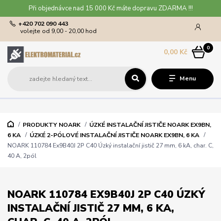
Při objednávce nad 15 000 Kč máte dopravu ZDARMA !!!
+420 702 090 443
volejte od 9,00 - 20,00 hod
0
0,00 Kč
Menu
PRODUKTY NOARK
ÚZKÉ INSTALAČNÍ JISTIČE NOARK EX9BN,
6 KA
ÚZKÉ 2-PÓLOVÉ INSTALAČNÍ JISTIČE NOARK EX9BN, 6 KA
NOARK 110784 Ex9B40J 2P C40 Úzký instalační jistič 27 mm, 6 kA, char. C,
40 A, 2pól
NOARK 110784 EX9B40J 2P C40 ÚZKÝ
INSTALAČNÍ JISTIČ 27 MM, 6 KA,