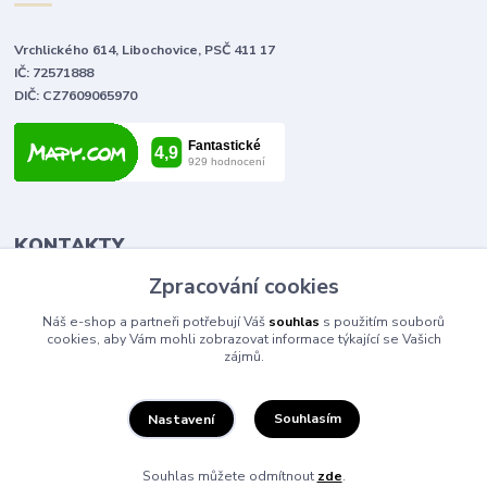
Vrchlického 614, Libochovice, PSČ 411 17
IČ: 72571888
DIČ: CZ7609065970
KONTAKTY
Zpracování cookies
Tomáš Vlček
Náš e-shop a partneři potřebují Váš
souhlas
s použitím souborů
+420 702 090 443
cookies, aby Vám mohli zobrazovat informace týkající se Vašich
volejte od 9,00 - 20,00 hod
zájmů.
info@elektromaterial.cz
Souhlasím
Nastavení
Souhlas můžete odmítnout
zde
.