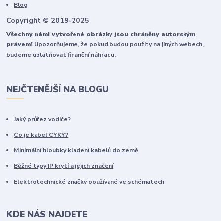
Blog
Copyright © 2019-2025
Všechny námi vytvořené obrázky jsou chráněny autorským
právem!
Upozorňujeme, že pokud budou použity na jiných webech,
budeme uplatňovat finanční náhradu.
NEJČTENĚJŠÍ NA BLOGU
Jaký průřez vodiče?
Co je kabel CYKY?
Minimální hloubky kladení kabelů do země
Běžné typy IP krytí a jejich značení
Elektrotechnické značky používané ve schématech
KDE NÁS NAJDETE