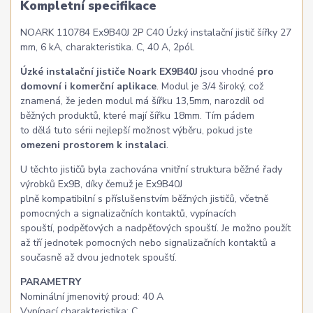
Kompletní specifikace
NOARK 110784 Ex9B40J 2P C40 Úzký instalační jistič šířky 27
mm, 6 kA, charakteristika. C, 40 A, 2pól.
Úzké instalační jističe Noark EX9B40J
jsou vhodné
pro
domovní i komerční aplikace
. Modul je 3/4 široký, což
znamená, že jeden modul má šířku 13,5mm, narozdíl od
běžných produktů, které mají šířku 18mm. Tím pádem
to dělá tuto sérii nejlepší možnost výběru, pokud jste
omezeni prostorem k instalaci
.
U těchto jističů byla zachována vnitřní struktura běžné řady
výrobků Ex9B, díky čemuž je Ex9B40J
plně kompatibilní s příslušenstvím běžných jističů, včetně
pomocných a signalizačních kontaktů, vypínacích
spouští, podpěťových a nadpěťových spouští. Je možno použít
až tří jednotek pomocných nebo signalizačních kontaktů a
současně až dvou jednotek spouští.
PARAMETRY
Nominální jmenovitý proud: 40 A
Vypínací charakteristika: C