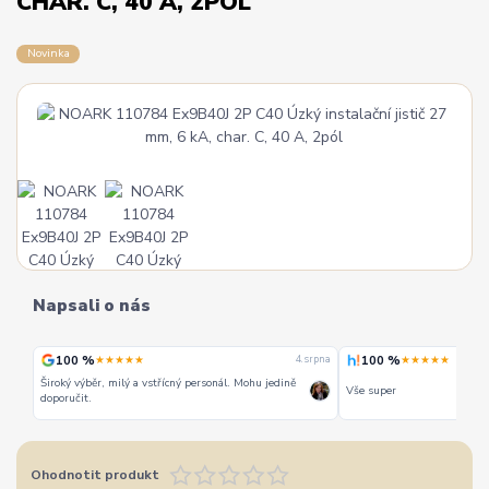
CHAR. C, 40 A, 2PÓL
Novinka
Napsali o nás
100 %
100 %
★★★★★
★★★★★
 srpna
4. srpna
Široký výběr, milý a vstřícný personál. Mohu jedině
Vše super
doporučit.
Ohodnotit produkt