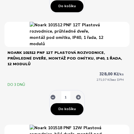
Do košíku
NOARK 101512 PNF 12T PLASTOVÁ ROZVODNICE,
PRŮHLEDNÉ DVEŘE, MONTÁŽ POD OMÍTKU, IP40, 1 ŘADA,
12 MODULŮ
328,00 Kč
/
ks
271,07 Kč
bez DPH
DO 3 DNŮ
Do košíku