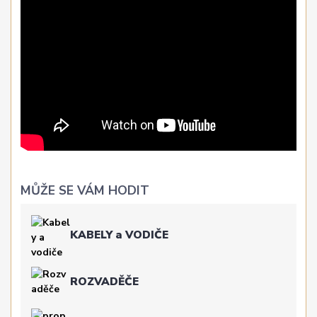
MŮŽE SE VÁM HODIT
KABELY a VODIČE
ROZVADĚČE