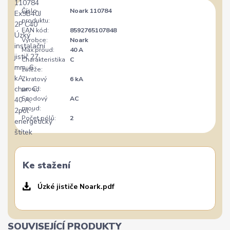
Číslo
Noark 110784
produktu:
EAN kód:
8592765107848
Výrobce:
Noark
Max.proud:
40 A
Charakteristika
C
zátěže:
Zkratový
6 kA
proud:
Svodový
AC
proud:
Počet pólů:
2
Ke stažení
Úzké jističe Noark.pdf
SOUVISEJÍCÍ PRODUKTY