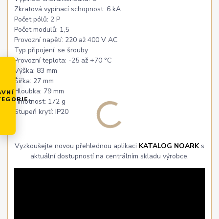
Zkratová vypínací schopnost: 6 kA
Počet pólů: 2 P
Počet modulů: 1,5
Provozní napětí: 220 až 400 V AC
Typ připojení: se šrouby
Provozní teplota: -25 až +70 °C
Výška: 83 mm
Šířka: 27 mm
Hloubka: 79 mm
AVNÍ
TEGORIE
Hmotnost: 172 g
Stupeň krytí: IP20
Vyzkoušejte novou přehlednou aplikaci
KATALOG NOARK
s
aktuální dostupností na centrálním skladu výrobce.