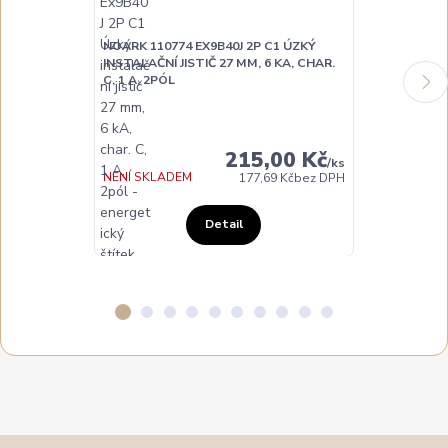
NOARK 110774 EX9B40J 2P C1 ÚZKÝ
NOARK 110775
INSTALAČNÍ JISTIČ 27 MM, 6 KA, CHAR.
INSTALAČNÍ JI
C, 1 A, 2PÓL
C, 2 A, 2PÓL
215,00 Kč
/
ks
NENÍ SKLADEM
NENÍ SKLADE
177,69 Kč
bez DPH
Detail