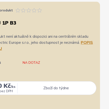
produkt
 1P B3
kt není aktuálně k dispozici ani na centrálním skladu
ric Europe s.r.o., jeho dostupnost je neznámá.
POPIS
U
t
NA DOTAZ
0 Kč
/
ks
Zboží do týdne
bez DPH
★★★★★
★★★★★
a
1. srpna