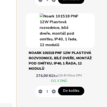
NOARK 101518 PNF 12W PLASTOVÁ
ROZVODNICE, BÍLÉ DVEŘE, MONTÁŽ
POD OMÍTKU, IP40, 1 ŘADA, 12
MODULŮ
274,00 Kč
/
ks
226,45 Kč
bez DPH
DO 3 DNŮ
Do košíku