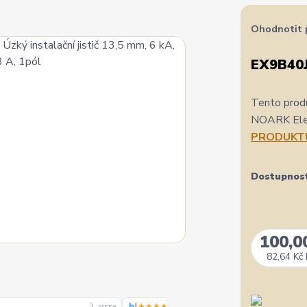
Ohodnotit 
EX9B40J
Tento produ
NOARK Elect
PRODUKT
Dostupnos
100,0
82,64 Kč
★★★★★
3. srpna
3. srpn