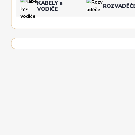
KABELY a
ROZVADĚČ
VODIČE