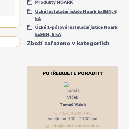
Produkty NOARK
Úzké Instalační jističe Noark Ex9BN, 6
kA
Úzké 1-pólové Instalační jističe Noark
Ex9BN, 6 kA
Zboží zařazeno v kategoriích
POTŘEBUJETE PORADIT?
Tomáš Vlček
+420 702 090 443
volejte od 9,00 - 20,00 hod
info@elektromaterial.cz