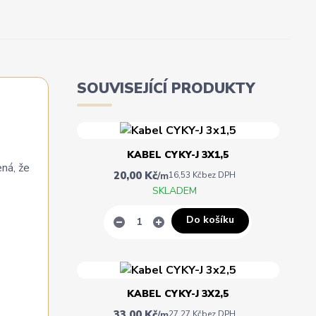
SOUVISEJÍCÍ PRODUKTY
KABEL CYKY-J 3X1,5
ená, že
20,00 Kč
/
m
16,53 Kč
bez DPH
SKLADEM
Do košíku
KABEL CYKY-J 3X2,5
33,00 Kč
/
m
27,27 Kč
bez DPH