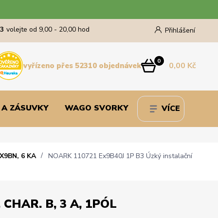
43
volejte od 9,00 - 20,00 hod
Přihlášení
0
0,00 Kč
vyřízeno přes 52310 objednávek
 A ZÁSUVKY
WAGO SVORKY
VÍCE
X9BN, 6 KA
NOARK 110721 Ex9B40J 1P B3 Úzký instalační
 CHAR. B, 3 A, 1PÓL