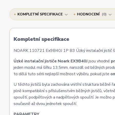
KOMPLETNÍ SPECIFIKACE
HODNOCENÍ
0
Kompletní specifikace
NOARK 110721 Ex9B40J 1P B3 Úzký instalační jistič šířk
Úzké instalační jističe Noark EX9B40J
jsou vhodné
pr
jeden modul má šířku 13,5mm, narozdíl od běžných prod
to dělá tuto sérii nejlepší možnost výběru, pokud jste
om
U těchto jističů byla zachována vnitřní struktura běžné
plně kompatibilní s příslušenstvím běžných jističů, včetn
spouští, podpěťových a nadpěťových spouští. Je možno po
současně až dvou jednotek spouští.
PARAMETRY