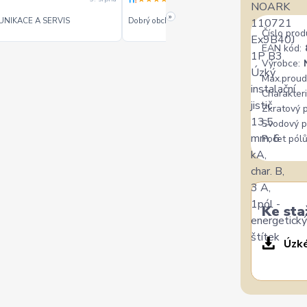
»
UNIKACE A SERVIS
Dobrý obchod dobré ceny - doporučuji.
Číslo prod
EAN kód:
Výrobce:
Max.proud
Charakteri
Zkratový 
Svodový p
Počet pólů
Ke sta
Úzké