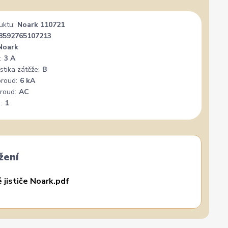
zatím se mi zdá z několika d
rychlost a kvalitu objednavky
nejlepších
uktu:
Noark 110721
8592765107213
Noark
:
3 A
stika zátěže:
B
proud:
6 kA
roud:
AC
:
1
žení
 jističe Noark.pdf