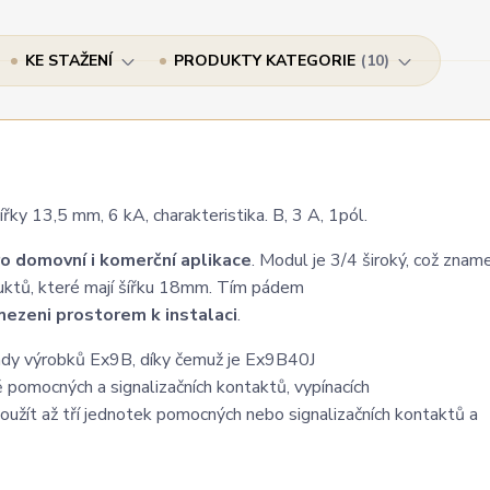
KE STAŽENÍ
PRODUKTY KATEGORIE
10
y 13,5 mm, 6 kA, charakteristika. B, 3 A, 1pól.
o domovní i komerční aplikace
. Modul je 3/4 široký, což znam
uktů, které mají šířku 18mm. Tím pádem
ezeni prostorem k instalaci
.
 řady výrobků Ex9B, díky čemuž je Ex9B40J
ě pomocných a signalizačních kontaktů, vypínacích
užít až tří jednotek pomocných nebo signalizačních kontaktů a