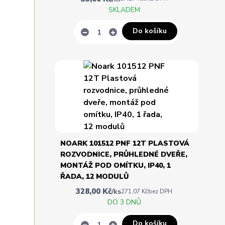
SKLADEM
Do košíku
NOARK 101512 PNF 12T PLASTOVÁ
ROZVODNICE, PRŮHLEDNÉ DVEŘE,
MONTÁŽ POD OMÍTKU, IP40, 1
ŘADA, 12 MODULŮ
328,00 Kč
/
ks
271,07 Kč
bez DPH
DO 3 DNŮ
Do košíku