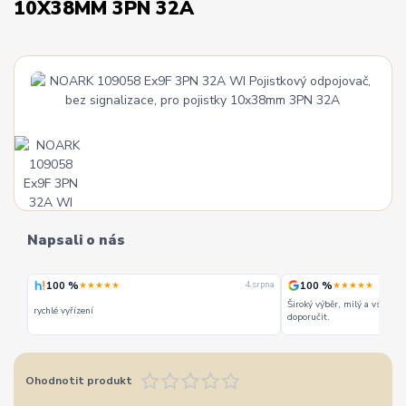
10X38MM 3PN 32A
Napsali o nás
100 %
100 %
★★★★★
★★★★★
 srpna
4. srpna
Široký výběr, milý a vstřícn
rychlé vyřízení
doporučit.
Ohodnotit produkt