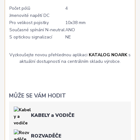
Počet pólů
4
Jmenovité napětí DC
Pro velikost pojistky
10x38 mm
Současné spínání N-neutral
ANO
S optickou signalizací
NE
Vyzkoušejte novou přehlednou aplikaci
KATALOG NOARK
s
aktuální dostupností na centrálním skladu výrobce.
MŮŽE SE VÁM HODIT
KABELY a VODIČE
ROZVADĚČE