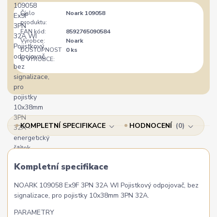
Číslo
Noark 109058
produktu:
EAN kód:
8592765090584
Výrobce:
Noark
DOSTUPNOST
0 ks
U VÝROBCE:
KOMPLETNÍ SPECIFIKACE
HODNOCENÍ
0
Kompletní specifikace
NOARK 109058 Ex9F 3PN 32A WI Pojistkový odpojovač, bez
signalizace, pro pojistky 10x38mm 3PN 32A.
PARAMETRY