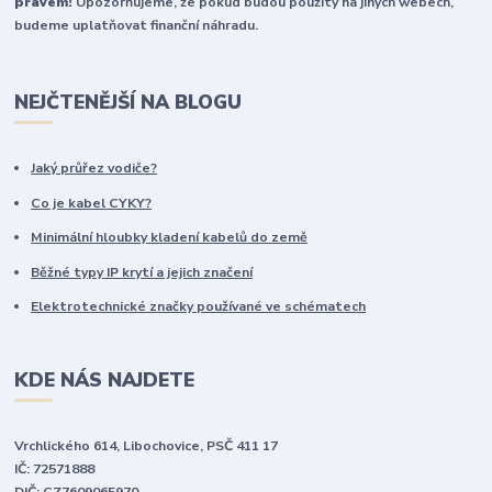
právem!
Upozorňujeme, že pokud budou použity na jiných webech,
budeme uplatňovat finanční náhradu.
NEJČTENĚJŠÍ NA BLOGU
Jaký průřez vodiče?
Co je kabel CYKY?
Minimální hloubky kladení kabelů do země
Běžné typy IP krytí a jejich značení
Elektrotechnické značky používané ve schématech
KDE NÁS NAJDETE
Vrchlického 614, Libochovice, PSČ 411 17
IČ: 72571888