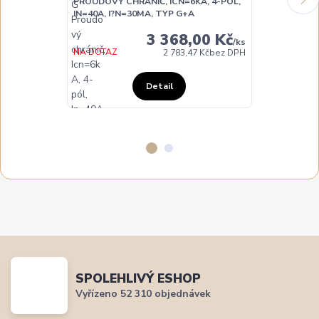
PROUDOVÝ CHRÁNIČ, ICN=6KA, 4-PÓL,
PROUDOVÝ CH
IN=40A, I?N=30MA, TYP G+A
IN=63A, I?N=
3 368,00 Kč
/
ks
NA DOTAZ
NA DOTAZ
2 783,47 Kč
bez DPH
Detail
SPOLEHLIVÝ ESHOP
Vyřízeno 52 310 objednávek