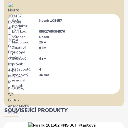
Číslo
Noark 108457
produktu:
EAN kód:
8592765084576
Výrobce:
Noark
Max.proud:
25 A
Zkratový
6 kA
proud:
Svodový
G+A
proud:
Počet pólů:
4
Jmenovitý
30 mA
reziduální
proud:
SOUVISEJÍCÍ PRODUKTY