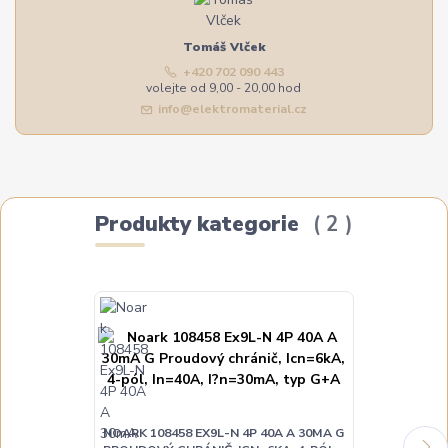
Tomáš Vlček
+420 702 090 443
volejte od 9,00 - 20,00 hod
info@elektromaterial.cz
Produkty kategorie
2
NOARK 108458 EX9L-N 4P 40A A 30MA G
NOARK 108459