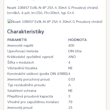
Noark 108457 Ex9L-N 4P 25A A 30mA G Proudový chránič,
Icn=6kA, 4-pól, In=25A, I?n=30mA, typ G+A
Charakteristiky
PARAMETR
HODNOTA
Jmenovité napětí
400
Upevňovací metoda
DIN lišta
Krátkodobé zpožděné vypnutí
ANO
Šířka v modulech
4
Věstavěná hloubka
NE
Konstrukční velikost (podle DIN 43880)
4
Jmenovitý poruchový proud
0.03
Typ reziduálního proudu
A
Selektivní ochrana
NE
Přepěťová proudová kapacita
3
Vhodné pro zapuštěnou instalaci
79
Jmenovitý proud
25