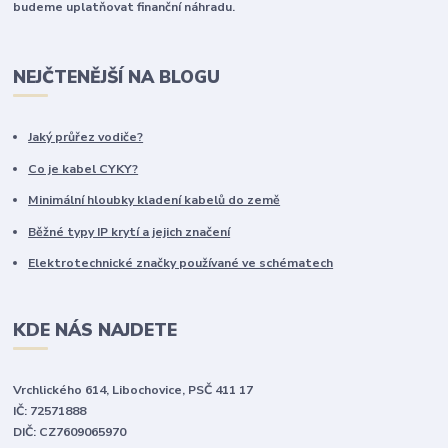
budeme uplatňovat finanční náhradu.
NEJČTENĚJŠÍ NA BLOGU
Jaký průřez vodiče?
Co je kabel CYKY?
Minimální hloubky kladení kabelů do země
Běžné typy IP krytí a jejich značení
Elektrotechnické značky používané ve schématech
KDE NÁS NAJDETE
Vrchlického 614, Libochovice, PSČ 411 17
IČ: 72571888
DIČ: CZ7609065970