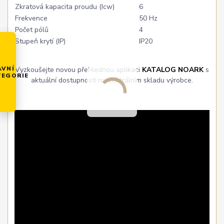
Zkratová kapacita proudu (Icw)
6
Frekvence
50 Hz
Počet pólů
4
Stupeň krytí (IP)
IP20
AVNÍ
Vyzkoušejte novou přehlednou aplikaci
KATALOG NOARK
s
TEGORIE
aktuální dostupností na centrálním skladu výrobce.