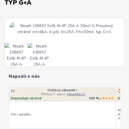
TYP G+A
Napsali o nás
Ověřený zákazník
✓
i
Přidáno 7. srpna
·
Heureka.cz
Doporučuje obchod
100 %
★★★★★
Doporu
Můžu ho
Vče v pořádku.
objedná
Vřele d