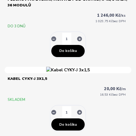
36 MODULŮ
1 246,00 Kč
/
ks
1 029,75 Kč
bez DPH
DO 3 DNŮ
Do košíku
KABEL CYKY-J 3X1,5
20,00 Kč
/
m
16,53 Kč
bez DPH
SKLADEM
Do košíku