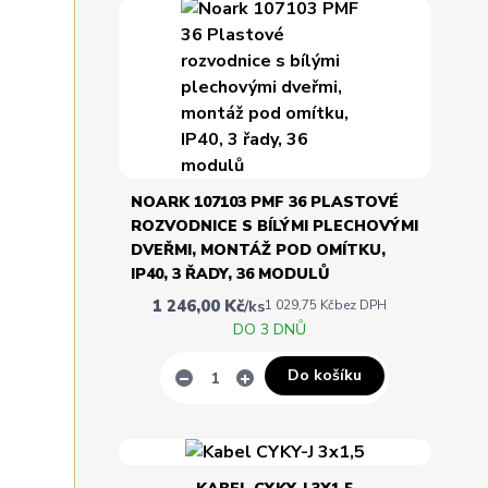
NOARK 107103 PMF 36 PLASTOVÉ
ROZVODNICE S BÍLÝMI PLECHOVÝMI
DVEŘMI, MONTÁŽ POD OMÍTKU,
IP40, 3 ŘADY, 36 MODULŮ
1 246,00 Kč
/
ks
1 029,75 Kč
bez DPH
DO 3 DNŮ
Do košíku