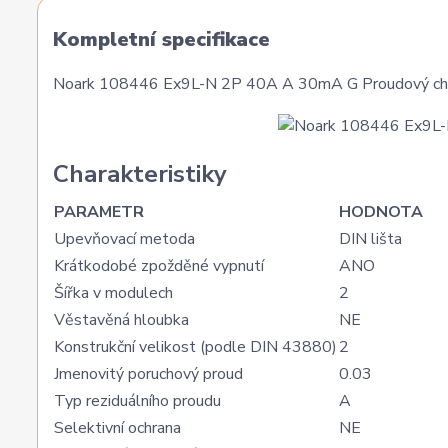
Kompletní specifikace
Noark 108446 Ex9L-N 2P 40A A 30mA G Proudový chrán
Charakteristiky
PARAMETR
HODNOTA
Upevňovací metoda
DIN lišta
Krátkodobé zpožděné vypnutí
ANO
Šířka v modulech
2
Věstavěná hloubka
NE
Konstrukční velikost (podle DIN 43880)
2
Jmenovitý poruchový proud
0.03
Typ reziduálního proudu
A
Selektivní ochrana
NE