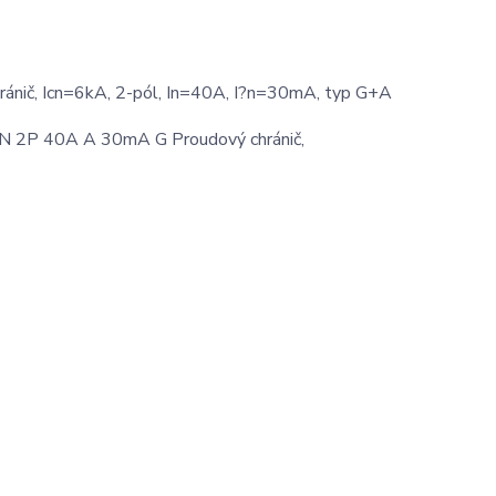
ič, Icn=6kA, 2-pól, In=40A, I?n=30mA, typ G+A