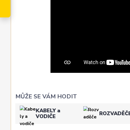
MŮŽE SE VÁM HODIT
KABELY a
ROZVADĚČ
VODIČE