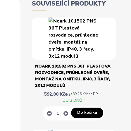
SOUVISEJÍCÍ PRODUKTY
NOARK 101502 PNS 36T PLASTOVÁ
ROZVODNICE, PRŮHLEDNÉ DVEŘE,
MONTÁŽ NA OMÍTKU, IP40, 3 ŘADY,
3X12 MODULŮ
592,00 Kč
/
ks
489,26 Kč
bez DPH
DO 3 DNŮ
Do košíku