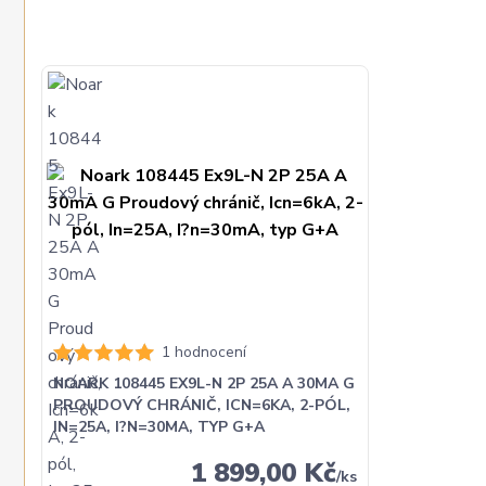
1 hodnocení
NOARK 108445 EX9L-N 2P 25A A 30MA G
PROUDOVÝ CHRÁNIČ, ICN=6KA, 2-PÓL,
IN=25A, I?N=30MA, TYP G+A
1 899,00 Kč
/
ks