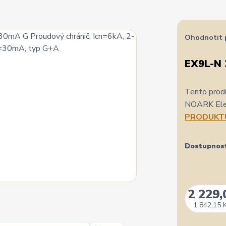
Ohodnotit 
EX9L-N 
Tento produ
NOARK Elect
PRODUKT
Dostupnos
2 229,
1 842,15 