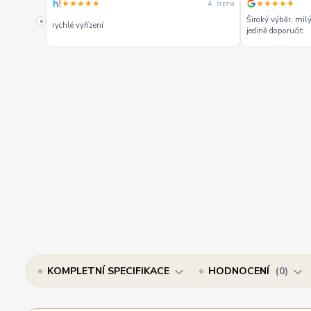
★★★★★
★★★★★
4. srpna
4. srpna
Široký výběr, mil
«
 a
rychlé vyřízení
jedině doporučit.
,
KOMPLETNÍ SPECIFIKACE
HODNOCENÍ
0