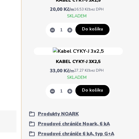
KABEL CYKY-J 3X1,5
20,00 Kč
/
m
16,53 Kč
bez DPH
SKLADEM
Do košíku
KABEL CYKY-J 3X2,5
33,00 Kč
/
m
27,27 Kč
bez DPH
SKLADEM
Do košíku
Produkty NOARK
Proudové chrániče Noark, 6 kA
Proudové chrániče 6 kA, typ G+A