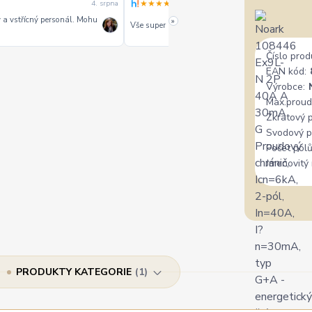
★★★★★
4. srpna
3. srpn
ý a vstřícný personál. Mohu
»
Vše super
Číslo prod
EAN kód:
Výrobce:
Max.proud
Zkratový 
Svodový p
Počet pólů
Jmenovitý 
PRODUKTY KATEGORIE
1