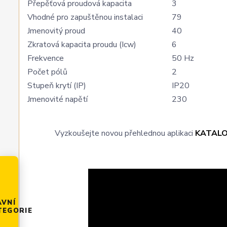
Přepěťová proudová kapacita
3
Vhodné pro zapuštěnou instalaci
79
Jmenovitý proud
40
Zkratová kapacita proudu (Icw)
6
Frekvence
50 Hz
Počet pólů
2
Stupeň krytí (IP)
IP20
Jmenovité napětí
230
Vyzkoušejte novou přehlednou aplikaci
KATAL
AVNÍ
TEGORIE