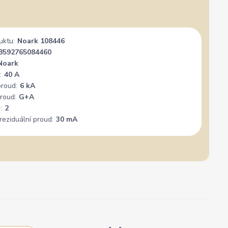
★★★★★
★★★★★
a
3. srpna
PERFEKTNÍ KOMUNIKACE A SERVIS
Dobrý obchod dobré ceny - do
uktu:
Noark 108446
8592765084460
Noark
:
40 A
proud:
6 kA
roud:
G+A
:
2
reziduální proud:
30 mA