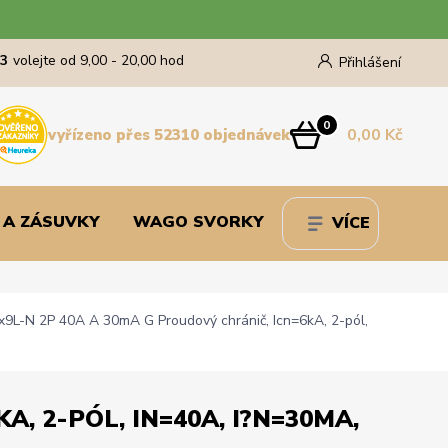
43
volejte od 9,00 - 20,00 hod
Přihlášení
0
0,00 Kč
vyřízeno přes 52310 objednávek
 A ZÁSUVKY
WAGO SVORKY
VÍCE
9L-N 2P 40A A 30mA G Proudový chránič, Icn=6kA, 2-pól,
, 2-PÓL, IN=40A, I?N=30MA,