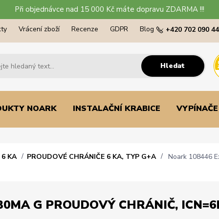
Při objednávce nad 15 000 Kč máte dopravu ZDARMA !!!
ty
Vrácení zboží
Recenze
GDPR
Blog
+420 702 090 4
Hledat
DUKTY NOARK
INSTALAČNÍ KRABICE
VYPÍNAČE
6 KA
PROUDOVÉ CHRÁNIČE 6 KA, TYP G+A
Noark 108446 Ex
30MA G PROUDOVÝ CHRÁNIČ, ICN=6KA