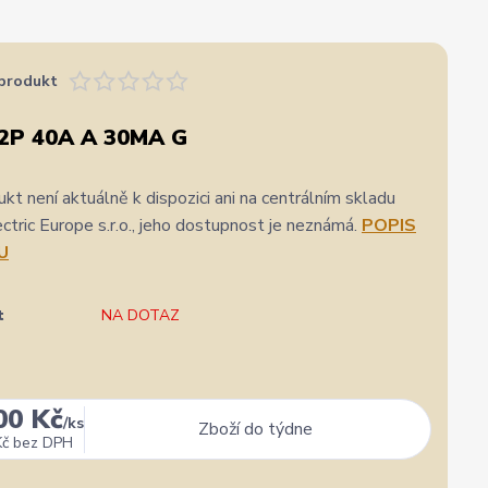
produkt
2P 40A A 30MA G
kt není aktuálně k dispozici ani na centrálním skladu
ric Europe s.r.o., jeho dostupnost je neznámá.
POPIS
U
t
NA DOTAZ
00 Kč
/
ks
Zboží do týdne
Kč
bez DPH