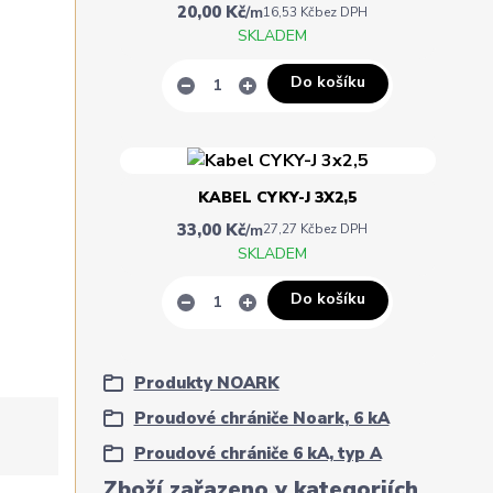
20,00 Kč
/
m
16,53 Kč
bez DPH
SKLADEM
Do košíku
KABEL CYKY-J 3X2,5
33,00 Kč
/
m
27,27 Kč
bez DPH
SKLADEM
Do košíku
Produkty NOARK
Proudové chrániče Noark, 6 kA
Proudové chrániče 6 kA, typ A
Zboží zařazeno v kategoriích