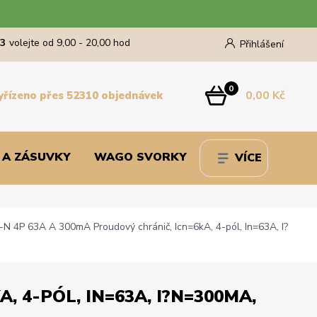
43
volejte od 9,00 - 20,00 hod
Přihlášení
0
0,00 Kč
yřízeno přes 52310 objednávek
 A ZÁSUVKY
WAGO SVORKY
VÍCE
N 4P 63A A 300mA Proudový chránič, Icn=6kA, 4-pól, In=63A, I?
 4-PÓL, IN=63A, I?N=300MA,