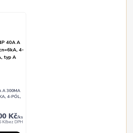
A A 300MA
A, 4-PÓL,
00 Kč
/
ks
6 Kč
bez DPH