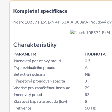
Kompletní specifikace
Noark 108371 Ex9L-N 4P 63A A 300mA Proudový chráni
Charakteristiky
PARAMETR
HODNOTA
Jmenovitý poruchový proud
0.3
Typ reziduálního proudu
A
Selektivní ochrana
NE
Přepěťová proudová kapacita
3
Vhodné pro zapuštěnou instalaci
79
Jmenovitý proud
63
Zkratová kapacita proudu (Icw)
6
Frekvence
50 Hz