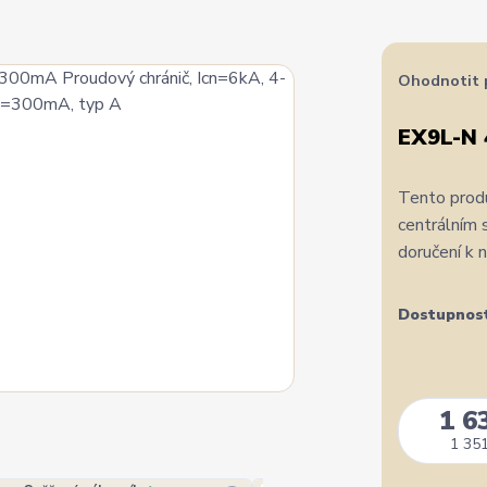
Ohodnotit 
EX9L-N 
Tento produ
centrálním 
doručení k 
Dostupnos
1 6
1 351