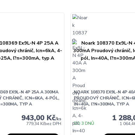
369 EX9L-N 4P 25A A 300MA
NOARK 108370 EX9L-N 4P 40
CHRÁNIČ, ICN=6KA, 4-PÓL,
PROUDOVÝ CHRÁNIČ, ICN=6K
N=300MA, TYP A
IN=40A, I?N=300MA, TYP A
943,00 Kč
1 288,
/
ks
DO 3 DNŮ
779,34 Kč
bez DPH
1 064,4