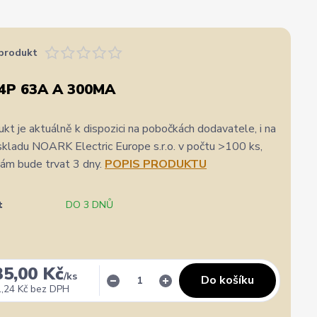
produkt
4P 63A A 300MA
kt je aktuálně k dispozici na pobočkách dodavatele, i na
skladu NOARK Electric Europe s.r.o. v počtu >100 ks,
nám bude trvat 3 dny.
POPIS PRODUKTU
t
DO 3 DNŮ
35,00 Kč
/
ks
Do košíku
,24 Kč
bez DPH