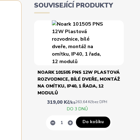
SOUVISEJÍCÍ PRODUKTY
NOARK 101505 PNS 12W PLASTOVÁ
ROZVODNICE, BÍLÉ DVEŘE, MONTÁŽ
NA OMÍTKU, IP40, 1 ŘADA, 12
MODULŮ
319,00 Kč
/
ks
263,64 Kč
bez DPH
DO 3 DNŮ
Do košíku