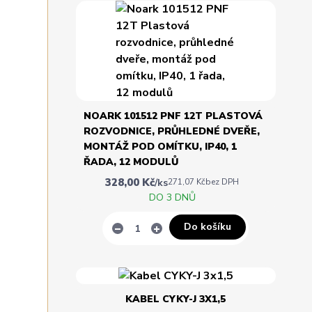
NOARK 101512 PNF 12T PLASTOVÁ
ROZVODNICE, PRŮHLEDNÉ DVEŘE,
MONTÁŽ POD OMÍTKU, IP40, 1
ŘADA, 12 MODULŮ
328,00 Kč
/
ks
271,07 Kč
bez DPH
DO 3 DNŮ
Do košíku
KABEL CYKY-J 3X1,5