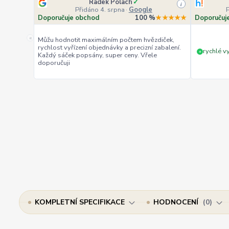
Radek Polach
✓
i
Přidáno 4. srpna
·
Google
P
Doporučuje obchod
100 %
★★★★★
Doporučuj
«
Můžu hodnotit maximálním počtem hvězdiček,
rychlost vyřízení objednávky a precizní zabalení.
rychlé vy
+
Každý sáček popsány, super ceny. Vřele
doporučuji
KOMPLETNÍ SPECIFIKACE
HODNOCENÍ
0