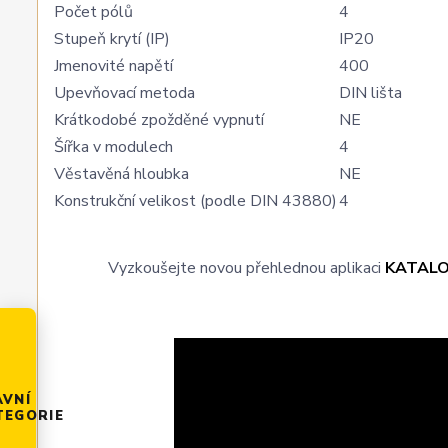
Počet pólů
4
Stupeň krytí (IP)
IP20
Jmenovité napětí
400
Upevňovací metoda
DIN lišta
Krátkodobé zpožděné vypnutí
NE
Šířka v modulech
4
Věstavěná hloubka
NE
Konstrukční velikost (podle DIN 43880)
4
Vyzkoušejte novou přehlednou aplikaci
KATAL
AVNÍ
TEGORIE