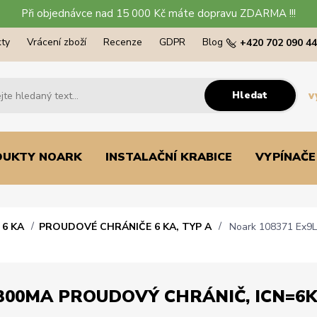
Při objednávce nad 15 000 Kč máte dopravu ZDARMA !!!
ty
Vrácení zboží
Recenze
GDPR
Blog
+420 702 090 4
Hledat
v
DUKTY NOARK
INSTALAČNÍ KRABICE
VYPÍNAČE
6 KA
PROUDOVÉ CHRÁNIČE 6 KA, TYP A
Noark 108371 Ex9L-
300MA PROUDOVÝ CHRÁNIČ, ICN=6KA,