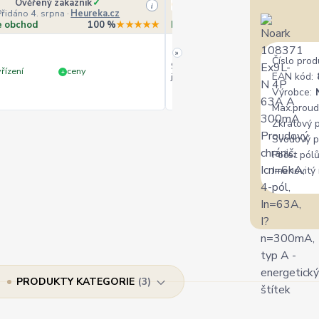
Ověřený zákazník
✓
Veronika Veverková
i
řidáno 4. srpna
·
Heureka.cz
Přidáno 4. srpna
·
Goog
e obchod
100 %
★★★★★
Doporučuje obchod
10
»
Číslo prod
Široký výběr, milý a vstřícný perso
řízení
ceny
+
EAN kód:
jedině doporučit.
Výrobce:
Max.proud
Zkratový 
Svodový p
Počet pólů
Jmenovitý 
PRODUKTY KATEGORIE
3