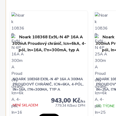
NOARK 108368 EX9L-N 4P 16A A 300MA
NOARK 108
PROUDOVÝ CHRÁNIČ, ICN=6KA, 4-PÓL,
PROUDOVÝ 
IN=16A, I?N=300MA, TYP A
IN=25A, I?
943,00 Kč
/
ks
NENÍ SKLADEM
779,34 Kč
bez DPH
DO TÝDNE