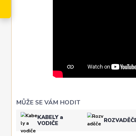
MŮŽE SE VÁM HODIT
KABELY a
ROZVADĚČ
VODIČE