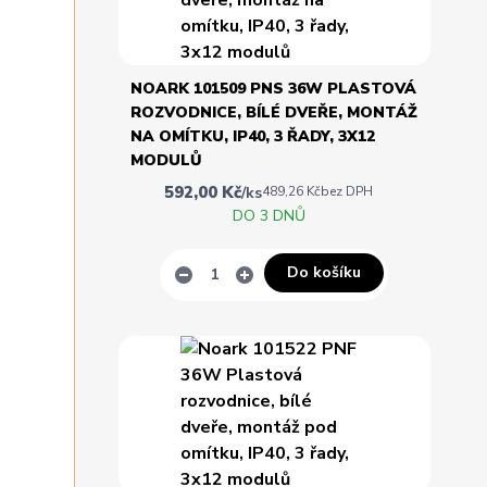
NOARK 101509 PNS 36W PLASTOVÁ
ROZVODNICE, BÍLÉ DVEŘE, MONTÁŽ
NA OMÍTKU, IP40, 3 ŘADY, 3X12
MODULŮ
592,00 Kč
/
ks
489,26 Kč
bez DPH
DO 3 DNŮ
Do košíku