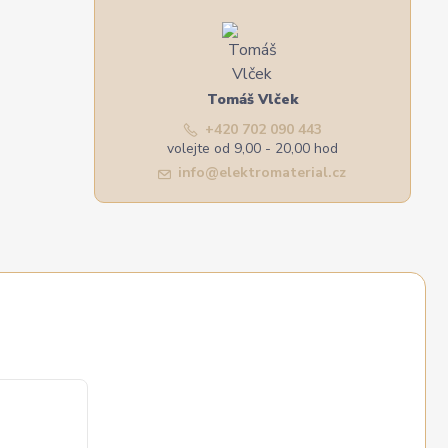
Tomáš Vlček
+420 702 090 443
volejte od 9,00 - 20,00 hod
info@elektromaterial.cz