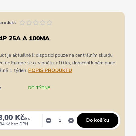
produkt
4P 25A A 100MA
kt je aktuálně k dispozici pouze na centrálním skladu
ric Europe s.r.o. v počtu >10 ks, doručení k nám bude
álně 1 týden.
POPIS PRODUKTU
t
DO TÝDNE
3,00 Kč
/
ks
Do košíku
34 Kč
bez DPH