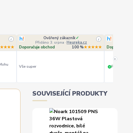
Ověřený zákazník
✓
O
i
i
Přidáno 3. srpna
·
Heureka.cz
Přidá
★★★★
Doporučuje obchod
100 %
★★★★★
Doporučuje o
»
 Mohu
Vše super
PERFEKTNÍ 
+
SOUVISEJÍCÍ PRODUKTY