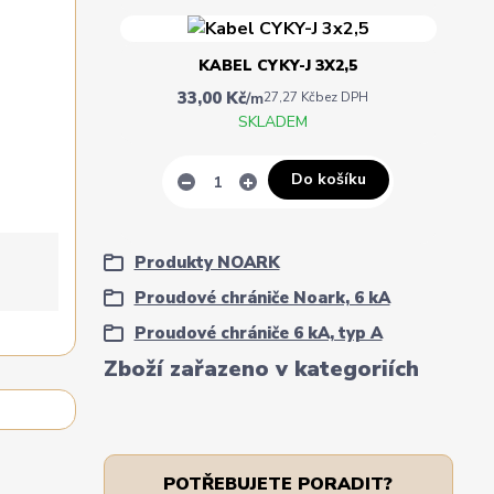
KABEL CYKY-J 3X2,5
33,00 Kč
/
m
27,27 Kč
bez DPH
SKLADEM
Do košíku
Produkty NOARK
Proudové chrániče Noark, 6 kA
Proudové chrániče 6 kA, typ A
Zboží zařazeno v kategoriích
POTŘEBUJETE PORADIT?