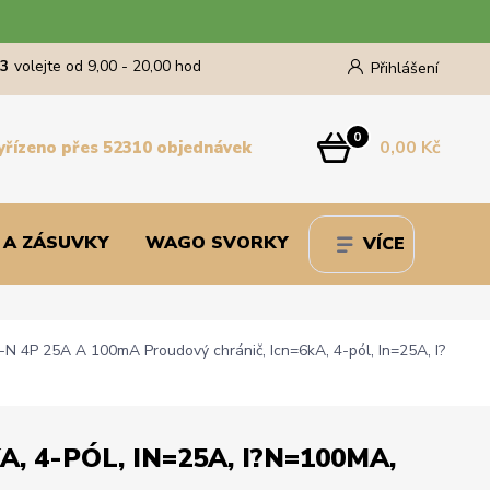
43
volejte od 9,00 - 20,00 hod
Přihlášení
0
0,00 Kč
yřízeno přes 52310 objednávek
 A ZÁSUVKY
WAGO SVORKY
VÍCE
N 4P 25A A 100mA Proudový chránič, Icn=6kA, 4-pól, In=25A, I?
 4-PÓL, IN=25A, I?N=100MA,