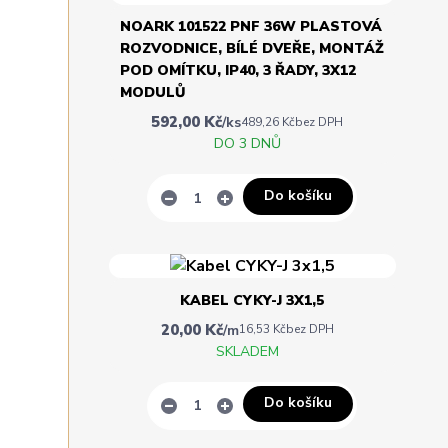
NOARK 101522 PNF 36W PLASTOVÁ
ROZVODNICE, BÍLÉ DVEŘE, MONTÁŽ
POD OMÍTKU, IP40, 3 ŘADY, 3X12
MODULŮ
592,00 Kč
/
ks
489,26 Kč
bez DPH
DO 3 DNŮ
Do košíku
KABEL CYKY-J 3X1,5
20,00 Kč
/
m
16,53 Kč
bez DPH
SKLADEM
Do košíku