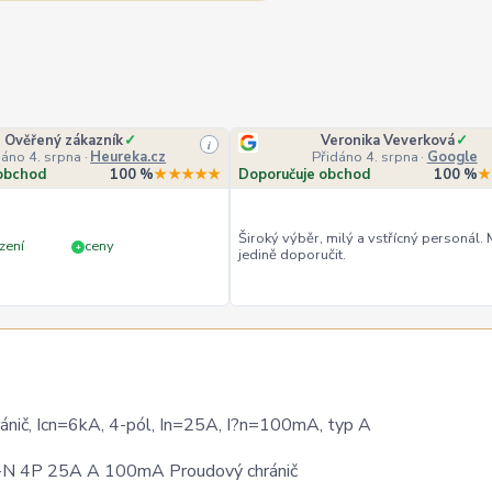
Ověřený zákazník
✓
Veronika Veverková
✓
i
dáno 4. srpna
·
Heureka.cz
Přidáno 4. srpna
·
Google
obchod
100 %
★★★★★
Doporučuje obchod
100 %
★
Široký výběr, milý a vstřícný personál.
zení
ceny
+
jedině doporučit.
č, Icn=6kA, 4-pól, In=25A, I?n=100mA, typ A