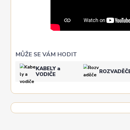
MŮŽE SE VÁM HODIT
KABELY a
ROZVADĚČ
VODIČE