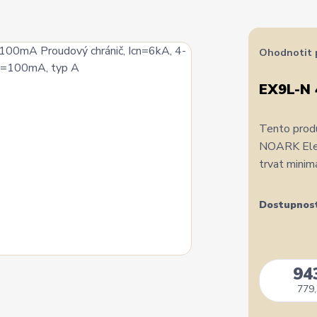
Ohodnotit 
EX9L-N 
Tento produ
NOARK Elect
trvat minim
Dostupnos
94
779,