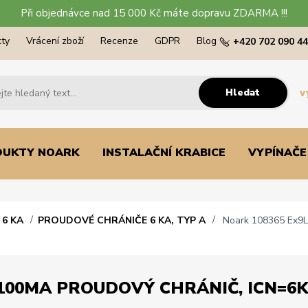
Při objednávce nad 15 000 Kč máte dopravu ZDARMA !!!
ty
Vrácení zboží
Recenze
GDPR
Blog
+420 702 090 4
Hledat
v
DUKTY NOARK
INSTALAČNÍ KRABICE
VYPÍNAČE
6 KA
PROUDOVÉ CHRÁNIČE 6 KA, TYP A
Noark 108365 Ex9L-
100MA PROUDOVÝ CHRÁNIČ, ICN=6KA,