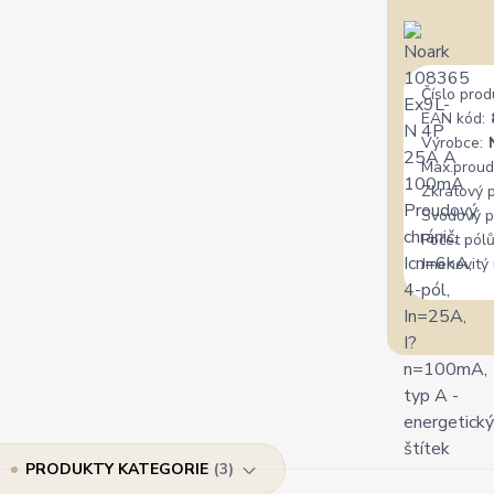
Číslo prod
EAN kód:
Výrobce:
Max.proud
Zkratový 
Svodový p
Počet pólů
Jmenovitý 
PRODUKTY KATEGORIE
3