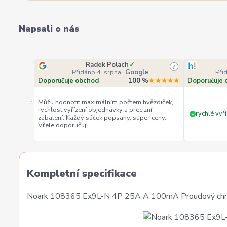
Napsali o nás
Radek Polach
✓
i
Přidáno 4. srpna
·
Google
Při
Doporučuje obchod
100 %
★★★★★
Doporučuje 
«
Můžu hodnotit maximálním počtem hvězdiček,
rychlost vyřízení objednávky a precizní
rychlé vyří
+
zabalení. Každý sáček popsány, super ceny.
Vřele doporučuji
Kompletní specifikace
Noark 108365 Ex9L-N 4P 25A A 100mA Proudový chráni