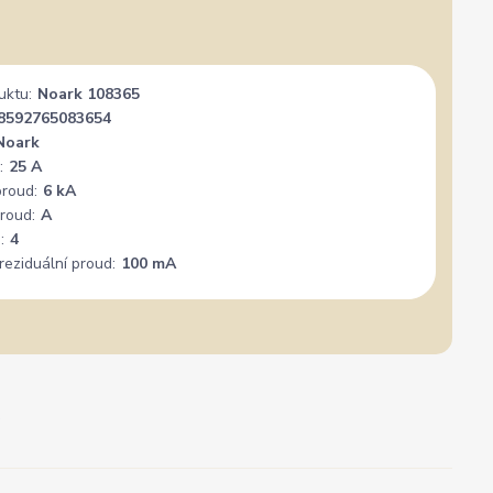
uktu:
Noark 108365
8592765083654
Noark
:
25 A
proud:
6 kA
roud:
A
:
4
reziduální proud:
100 mA