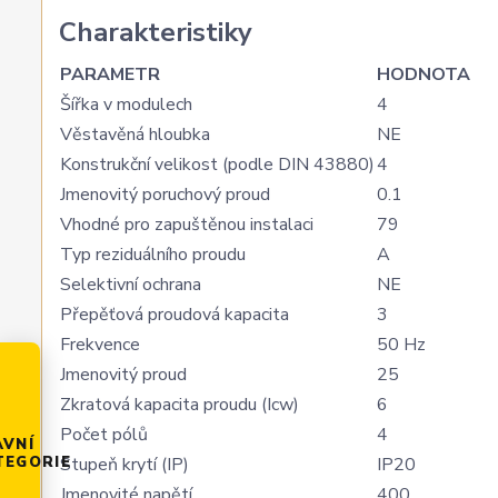
Charakteristiky
PARAMETR
HODNOTA
Šířka v modulech
4
Věstavěná hloubka
NE
Konstrukční velikost (podle DIN 43880)
4
Jmenovitý poruchový proud
0.1
Vhodné pro zapuštěnou instalaci
79
Typ reziduálního proudu
A
Selektivní ochrana
NE
Přepěťová proudová kapacita
3
Frekvence
50 Hz
Jmenovitý proud
25
Zkratová kapacita proudu (Icw)
6
Počet pólů
4
AVNÍ
Stupeň krytí (IP)
IP20
TEGORIE
Jmenovité napětí
400