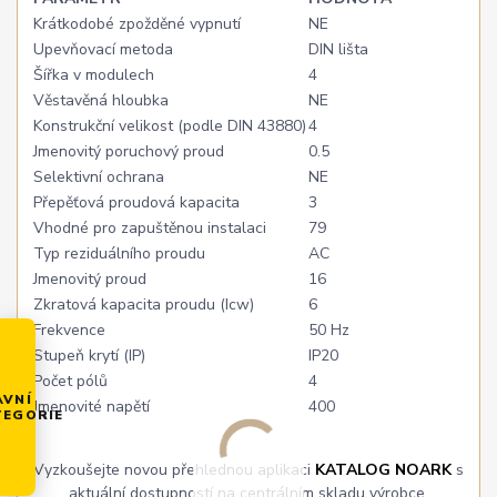
Krátkodobé zpožděné vypnutí
NE
Upevňovací metoda
DIN lišta
Šířka v modulech
4
Věstavěná hloubka
NE
Konstrukční velikost (podle DIN 43880)
4
Jmenovitý poruchový proud
0.5
Selektivní ochrana
NE
Přepěťová proudová kapacita
3
Vhodné pro zapuštěnou instalaci
79
Typ reziduálního proudu
AC
Jmenovitý proud
16
Zkratová kapacita proudu (Icw)
6
Frekvence
50 Hz
Stupeň krytí (IP)
IP20
Počet pólů
4
AVNÍ
Jmenovité napětí
400
TEGORIE
Vyzkoušejte novou přehlednou aplikaci
KATALOG NOARK
s
aktuální dostupností na centrálním skladu výrobce.