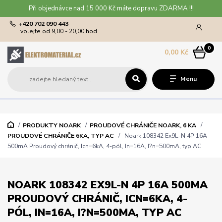
Při objednávce nad 15 000 Kč máte dopravu ZDARMA !!!
+420 702 090 443
volejte od 9,00 - 20,00 hod
0
0,00 Kč
Menu
PRODUKTY NOARK
PROUDOVÉ CHRÁNIČE NOARK, 6 KA
PROUDOVÉ CHRÁNIČE 6KA, TYP AC
Noark 108342 Ex9L-N 4P 16A
500mA Proudový chránič, Icn=6kA, 4-pól, In=16A, I?n=500mA, typ AC
NOARK 108342 EX9L-N 4P 16A 500MA
PROUDOVÝ CHRÁNIČ, ICN=6KA, 4-
PÓL, IN=16A, I?N=500MA, TYP AC