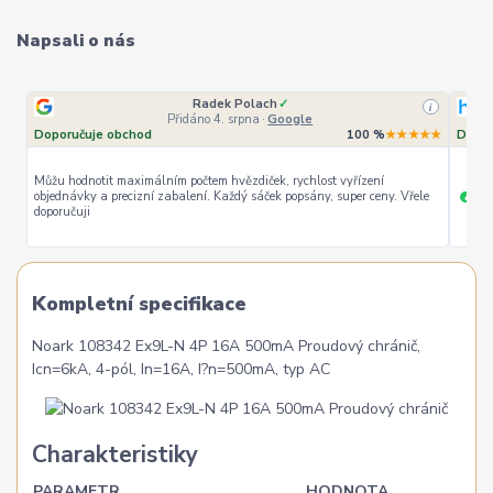
Napsali o nás
Radek Polach
✓
i
Přidáno 4. srpna
·
Google
Doporučuje obchod
100 %
★★★★★
Dopor
Můžu hodnotit maximálním počtem hvězdiček, rychlost vyřízení
objednávky a precizní zabalení. Každý sáček popsány, super ceny. Vřele
ryc
+
doporučuji
Kompletní specifikace
Noark 108342 Ex9L-N 4P 16A 500mA Proudový chránič,
Icn=6kA, 4-pól, In=16A, I?n=500mA, typ AC
Charakteristiky
PARAMETR
HODNOTA