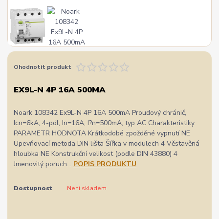
Ohodnotit produkt
EX9L-N 4P 16A 500MA
Noark 108342 Ex9L-N 4P 16A 500mA Proudový chránič,
Icn=6kA, 4-pól, In=16A, I?n=500mA, typ AC Charakteristiky
PARAMETR HODNOTA Krátkodobé zpožděné vypnutí NE
Upevňovací metoda DIN lišta Šířka v modulech 4 Věstavěná
hloubka NE Konstrukční velikost (podle DIN 43880) 4
Jmenovitý poruch...
POPIS PRODUKTU
Dostupnost
Není skladem