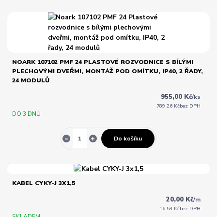
NOARK 107102 PMF 24 PLASTOVÉ ROZVODNICE S BÍLÝMI
PLECHOVÝMI DVEŘMI, MONTÁŽ POD OMÍTKU, IP40, 2 ŘADY,
24 MODULŮ
955,00 Kč
/
ks
789,26 Kč
bez DPH
DO 3 DNŮ
Do košíku
KABEL CYKY-J 3X1,5
20,00 Kč
/
m
16,53 Kč
bez DPH
SKLADEM