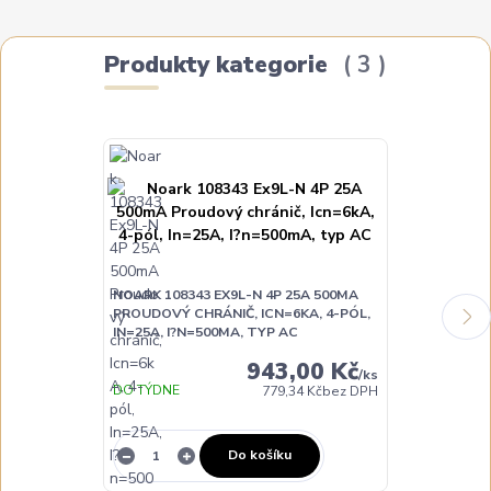
Produkty kategorie
3
NOARK 108343 EX9L-N 4P 25A 500MA
NOARK 108344
PROUDOVÝ CHRÁNIČ, ICN=6KA, 4-PÓL,
PROUDOVÝ CH
IN=25A, I?N=500MA, TYP AC
IN=40A, I?N=
943,00 Kč
/
ks
DO TÝDNE
DO TÝDNE
779,34 Kč
bez DPH
Do košíku