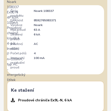
Číslo
Noark 108337
produktu:
EAN kód:
8592765083371
Výrobce:
Noark
Max.proud:
63 A
Zkratový
6 kA
proud:
Svodový
AC
proud:
Počet pólů:
4
Jmenovitý
100 mA
reziduální
proud:
Ke stažení
Proudové chrániče Ex9L-N, 6 kA