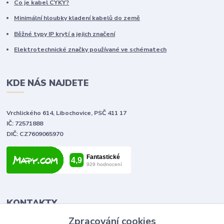
Co je kabel CYKY?
Minimální hloubky kladení kabelů do země
Běžné typy IP krytí a jejich značení
Elektrotechnické značky používané ve schématech
KDE NÁS NAJDETE
Vrchlického 614, Libochovice, PSČ 411 17
IČ: 72571888
DIČ: CZ7609065970
KONTAKTY
Zpracování cookies