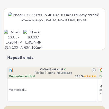
Napsali o nás
Ověřený zákazník
✓
i
Přidáno 7. srpna
·
Heureka.cz
Doporučuje obchod
100 %
★★★★★
Doporu
Můžu ho
Vče v pořádku.
objedná
Vřele d