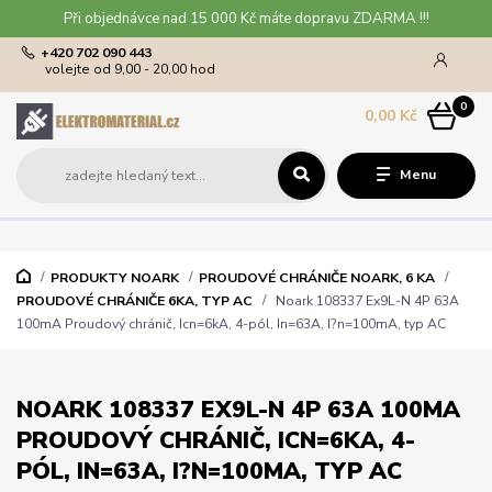
Při objednávce nad 15 000 Kč máte dopravu ZDARMA !!!
+420 702 090 443
volejte od 9,00 - 20,00 hod
0
0,00 Kč
Menu
PRODUKTY NOARK
PROUDOVÉ CHRÁNIČE NOARK, 6 KA
PROUDOVÉ CHRÁNIČE 6KA, TYP AC
Noark 108337 Ex9L-N 4P 63A
100mA Proudový chránič, Icn=6kA, 4-pól, In=63A, I?n=100mA, typ AC
NOARK 108337 EX9L-N 4P 63A 100MA
PROUDOVÝ CHRÁNIČ, ICN=6KA, 4-
PÓL, IN=63A, I?N=100MA, TYP AC