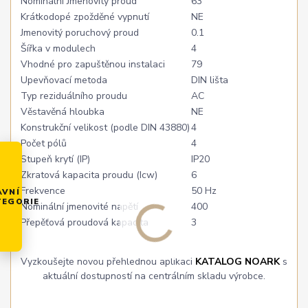
Nominální Jmenovitý proud
63
Krátkodopé zpožděné vypnutí
NE
Jmenovitý poruchový proud
0.1
Šířka v modulech
4
Vhodné pro zapuštěnou instalaci
79
Upevňovací metoda
DIN lišta
Typ reziduálního proudu
AC
Věstavěná hloubka
NE
Konstrukční velikost (podle DIN 43880)
4
Počet pólů
4
Stupeň krytí (IP)
IP20
Zkratová kapacita proudu (Icw)
6
Frekvence
50 Hz
AVNÍ
TEGORIE
Nominální jmenovité napětí
400
Přepěťová proudová kapacita
3
Vyzkoušejte novou přehlednou aplikaci
KATALOG NOARK
s
aktuální dostupností na centrálním skladu výrobce.