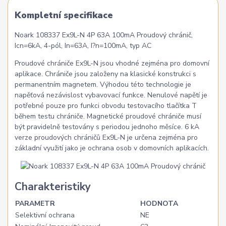
Kompletní specifikace
Noark 108337 Ex9L-N 4P 63A 100mA Proudový chránič,
Icn=6kA, 4-pól, In=63A, I?n=100mA, typ AC
Proudové chrániče Ex9L-N jsou vhodné zejména pro domovní
aplikace. Chrániče jsou založeny na klasické konstrukci s
permanentním magnetem. Výhodou této technologie je
napěťová nezávislost vybavovací funkce. Nenulové napětí je
potřebné pouze pro funkci obvodu testovacího tlačítka T
během testu chrániče. Magnetické proudové chrániče musí
být pravidelně testovány s periodou jednoho měsíce. 6 kA
verze proudových chráničů Ex9L-N je určena zejména pro
základní využití jako je ochrana osob v domovních aplikacích.
Charakteristiky
PARAMETR
HODNOTA
Selektivní ochrana
NE