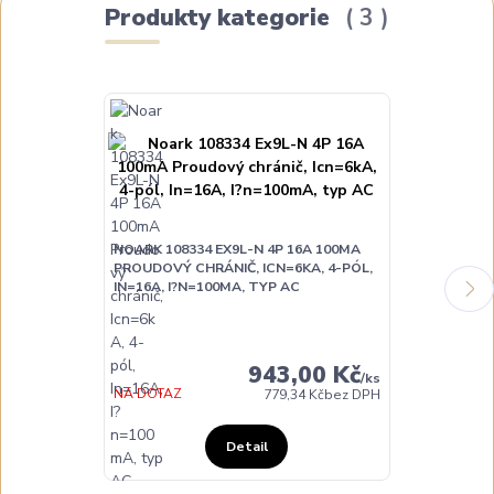
Produkty kategorie
3
NOARK 108334 EX9L-N 4P 16A 100MA
NOARK 108335
PROUDOVÝ CHRÁNIČ, ICN=6KA, 4-PÓL,
PROUDOVÝ CH
IN=16A, I?N=100MA, TYP AC
IN=25A, I?N=
DO TÝDNE
943,00 Kč
/
ks
NA DOTAZ
779,34 Kč
bez DPH
Detail