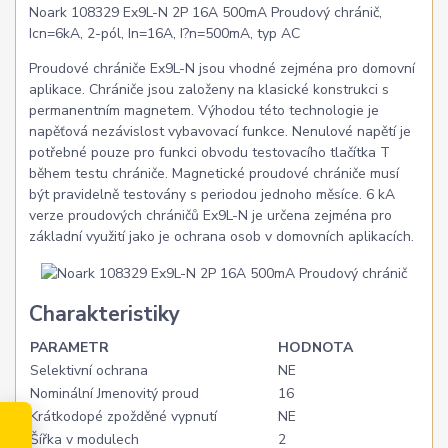
Noark 108329 Ex9L-N 2P 16A 500mA Proudový chránič,
Icn=6kA, 2-pól, In=16A, I?n=500mA, typ AC
Proudové chrániče Ex9L-N jsou vhodné zejména pro domovní
aplikace. Chrániče jsou založeny na klasické konstrukci s
permanentním magnetem. Výhodou této technologie je
napěťová nezávislost vybavovací funkce. Nenulové napětí je
potřebné pouze pro funkci obvodu testovacího tlačítka T
během testu chrániče. Magnetické proudové chrániče musí
být pravidelně testovány s periodou jednoho měsíce. 6 kA
verze proudových chráničů Ex9L-N je určena zejména pro
základní využití jako je ochrana osob v domovních aplikacích.
Charakteristiky
PARAMETR
HODNOTA
Selektivní ochrana
NE
Nominální Jmenovitý proud
16
Krátkodopé zpožděné vypnutí
NE
Šířka v modulech
2