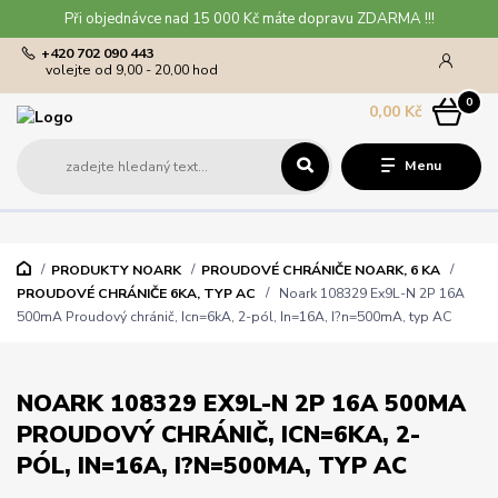
Při objednávce nad 15 000 Kč máte dopravu ZDARMA !!!
+420 702 090 443
volejte od 9,00 - 20,00 hod
0
0,00 Kč
Menu
PRODUKTY NOARK
PROUDOVÉ CHRÁNIČE NOARK, 6 KA
PROUDOVÉ CHRÁNIČE 6KA, TYP AC
Noark 108329 Ex9L-N 2P 16A
500mA Proudový chránič, Icn=6kA, 2-pól, In=16A, I?n=500mA, typ AC
NOARK 108329 EX9L-N 2P 16A 500MA
PROUDOVÝ CHRÁNIČ, ICN=6KA, 2-
PÓL, IN=16A, I?N=500MA, TYP AC