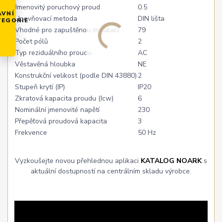
Jmenovitý poruchový proud
0.5
AVNÍ
Upevňovací metoda
DIN lišta
TEGORIE
Vhodné pro zapuštěnou instalaci
79
Počet pólů
2
Typ reziduálního proudu
AC
Věstavěná hloubka
NE
Konstrukční velikost (podle DIN 43880)
2
Stupeň krytí (IP)
IP20
Zkratová kapacita proudu (Icw)
6
Nominální jmenovité napětí
230
Přepěťová proudová kapacita
3
Frekvence
50 Hz
Vyzkoušejte novou přehlednou aplikaci
KATALOG NOARK
s
aktuální dostupností na centrálním skladu výrobce.