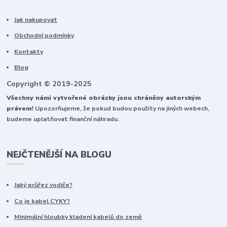
Jak nakupovat
Obchodní podmínky
Kontakty
Blog
Copyright © 2019-2025
Všechny námi vytvořené obrázky jsou chráněny autorským
právem!
Upozorňujeme, že pokud budou použity na jiných webech,
budeme uplatňovat finanční náhradu.
NEJČTENĚJŠÍ NA BLOGU
Jaký průřez vodiče?
Co je kabel CYKY?
Minimální hloubky kladení kabelů do země