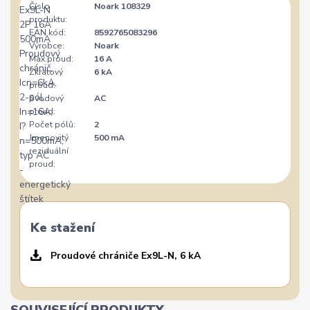
Číslo
Noark 108329
produktu:
EAN kód:
8592765083296
Výrobce:
Noark
Max.proud:
16 A
Zkratový
6 kA
proud:
Svodový
AC
proud:
Počet pólů:
2
Jmenovitý
500 mA
reziduální
proud:
Ke stažení
Proudové chrániče Ex9L-N, 6 kA
SOUVISEJÍCÍ PRODUKTY