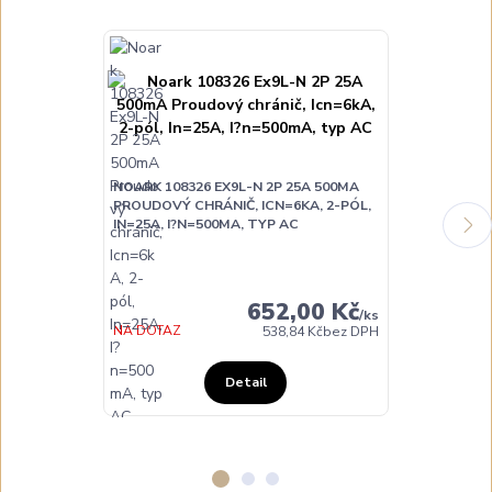
NOARK 108326 EX9L-N 2P 25A 500MA
NOARK 108327
PROUDOVÝ CHRÁNIČ, ICN=6KA, 2-PÓL,
PROUDOVÝ CH
IN=25A, I?N=500MA, TYP AC
IN=40A, I?N=
652,00 Kč
/
ks
NA DOTAZ
NA DOTAZ
538,84 Kč
bez DPH
Detail