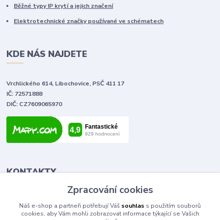
Běžné typy IP krytí a jejich značení
Elektrotechnické značky používané ve schématech
KDE NÁS NAJDETE
Vrchlického 614, Libochovice, PSČ 411 17
IČ: 72571888
DIČ: CZ7609065970
KONTAKTY
Zpracování cookies
Tomáš Vlček
Náš e-shop a partneři potřebují Váš
souhlas
s použitím souborů
+420 702 090 443
cookies, aby Vám mohli zobrazovat informace týkající se Vašich