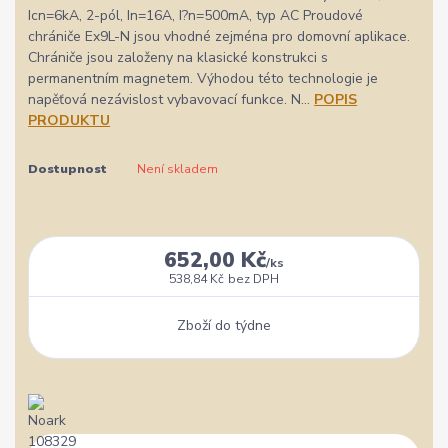
Icn=6kA, 2-pól, In=16A, I?n=500mA, typ AC Proudové
chrániče Ex9L-N jsou vhodné zejména pro domovní aplikace.
Chrániče jsou založeny na klasické konstrukci s
permanentním magnetem. Výhodou této technologie je
napěťová nezávislost vybavovací funkce. N...
POPIS
PRODUKTU
Dostupnost
Není skladem
652,00 Kč
/
ks
538,84 Kč
bez DPH
Zboží do týdne