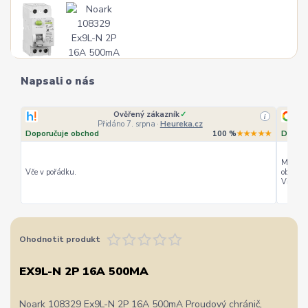
Napsali o nás
Ověřený zákazník
✓
i
Přidáno 7. srpna
·
Heureka.cz
Doporučuje obchod
100 %
★★★★★
Doporu
Můžu ho
Vče v pořádku.
objedná
Vřele d
Ohodnotit produkt
EX9L-N 2P 16A 500MA
Noark 108329 Ex9L-N 2P 16A 500mA Proudový chránič,