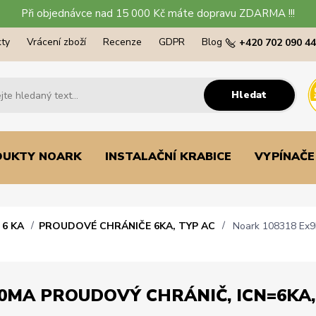
Při objednávce nad 15 000 Kč máte dopravu ZDARMA !!!
ty
Vrácení zboží
Recenze
GDPR
Blog
+420 702 090 4
Hledat
DUKTY NOARK
INSTALAČNÍ KRABICE
VYPÍNAČE
6 KA
PROUDOVÉ CHRÁNIČE 6KA, TYP AC
Noark 108318 Ex9L-
0MA PROUDOVÝ CHRÁNIČ, ICN=6KA, 