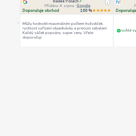
Radek Polach
✓
i
Přidáno 4. srpna
·
Google
Doporučuje obchod
100 %
★★★★★
Doporučuj
«
Můžu hodnotit maximálním počtem hvězdiček,
rychlost vyřízení objednávky a precizní zabalení.
rychlé vy
+
Každý sáček popsány, super ceny. Vřele
doporučuji