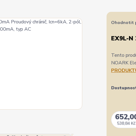
Ohodnotit 
EX9L-N
Tento produ
NOARK Elect
PRODUKT
Dostupnos
652,0
538,84 Kč