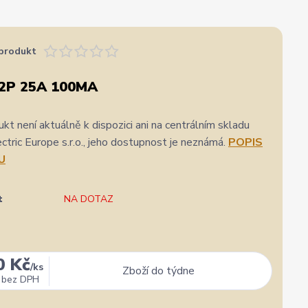
produkt
 2P 25A 100MA
kt není aktuálně k dispozici ani na centrálním skladu
ric Europe s.r.o., jeho dostupnost je neznámá.
POPIS
U
t
NA DOTAZ
0 Kč
/
ks
Zboží do týdne
bez DPH