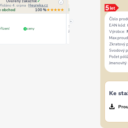
Ověřený zákazník
✓
Veronika Veverková
i
Přidáno 4. srpna
·
Heureka.cz
Přidáno 4. srpna
·
Goo
e obchod
100 %
★★★★★
Doporučuje obchod
10
Číslo prod
»
EAN kód:
Široký výběr, milý a vstřícný perso
řízení
ceny
+
jedině doporučit.
Výrobce:
Max.proud
Zkratový 
Svodový p
Počet pólů
Jmenovitý 
Ke sta
Prou