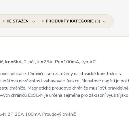
KE STAŽENÍ
PRODUKTY KATEGORIE
3
, Icn=6kA, 2-pól, In=25A, I?n=100mA, typ AC
í aplikace. Chrániče jsou založeny na klasické konstrukci s
apěťová nezávislost vybavovací funkce. Nenulové napětí je pot
estu chrániče. Magnetické proudové chrániče musí být pravidelně
ých chráničů Ex9L-N je určena zejména pro základní využití jako 