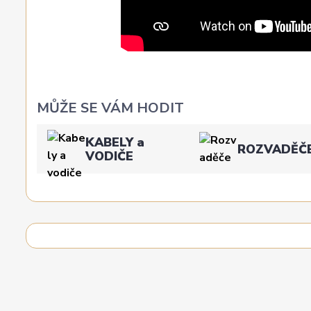
MŮŽE SE VÁM HODIT
KABELY a
ROZVADĚČ
VODIČE