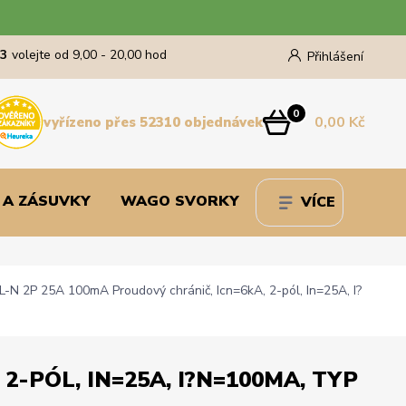
43
volejte od 9,00 - 20,00 hod
Přihlášení
0
0,00 Kč
vyřízeno přes 52310 objednávek
 A ZÁSUVKY
WAGO SVORKY
VÍCE
N 2P 25A 100mA Proudový chránič, Icn=6kA, 2-pól, In=25A, I?
2-PÓL, IN=25A, I?N=100MA, TYP