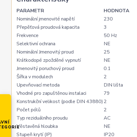
PARAMETR
HODNOTA
Nominální jmenovité napětí
230
Přepěťová proudová kapacita
3
Frekvence
50 Hz
Selektivní ochrana
NE
Nominální Jmenovitý proud
25
Krátkodopé zpožděné vypnutí
NE
Jmenovitý poruchový proud
0.1
Šířka v modulech
2
Upevňovací metoda
DIN lišta
Vhodné pro zapuštěnou instalaci
79
Konstrukční velikost (podle DIN 43880)
2
Počet pólů
2
Typ reziduálního proudu
AC
AVNÍ
Věstavěná hloubka
NE
TEGORIE
Stupeň krytí (IP)
IP20