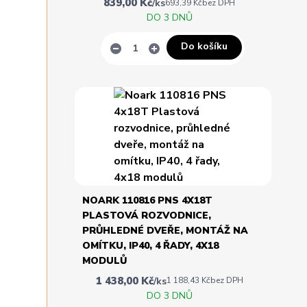
839,00 Kč
/
ks
693,39 Kč
bez DPH
DO 3 DNŮ
Do košíku
NOARK 110816 PNS 4X18T
PLASTOVÁ ROZVODNICE,
PRŮHLEDNÉ DVEŘE, MONTÁŽ NA
OMÍTKU, IP40, 4 ŘADY, 4X18
MODULŮ
1 438,00 Kč
/
ks
1 188,43 Kč
bez DPH
DO 3 DNŮ