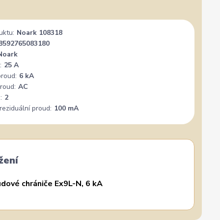
✓
Ověřený zákazník
✓
i
i
gle
Přidáno 3. srpna
·
Heureka.cz
0 %
★★★★★
Doporučuje obchod
100 %
★★★★★
Dopor
uktu:
Noark 108318
8592765083180
nál. Mohu
Vše super
PER
+
Noark
:
25 A
proud:
6 kA
roud:
AC
:
2
reziduální proud:
100 mA
žení
dové chrániče Ex9L-N, 6 kA