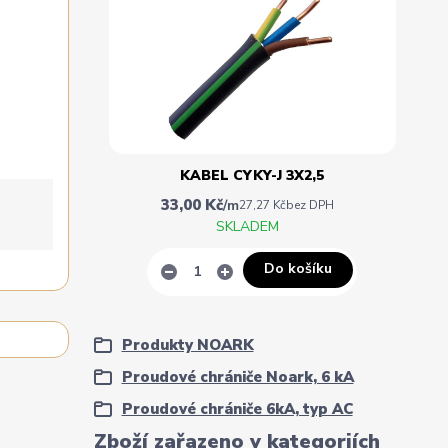
KABEL CYKY-J 3X2,5
33,00 Kč
/
m
27,27 Kč
bez DPH
SKLADEM
Do košíku
Produkty NOARK
Proudové chrániče Noark, 6 kA
Proudové chrániče 6kA, typ AC
Zboží zařazeno v kategoriích