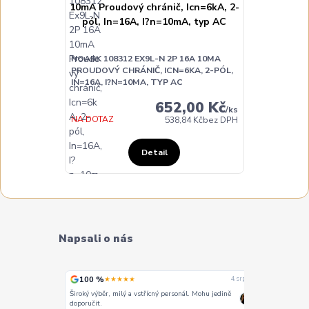
NOARK 108312 EX9L-N 2P 16A 10MA
PROUDOVÝ CHRÁNIČ, ICN=6KA, 2-PÓL,
IN=16A, I?N=10MA, TYP AC
652,00 Kč
/
ks
NA DOTAZ
538,84 Kč
bez DPH
Detail
Napsali o nás
100 %
100 %
★★★★★
★
4. srpna
4. srpna
Široký výběr, milý a vstřícný personál. Mohu jedině
Vše super
doporučit.