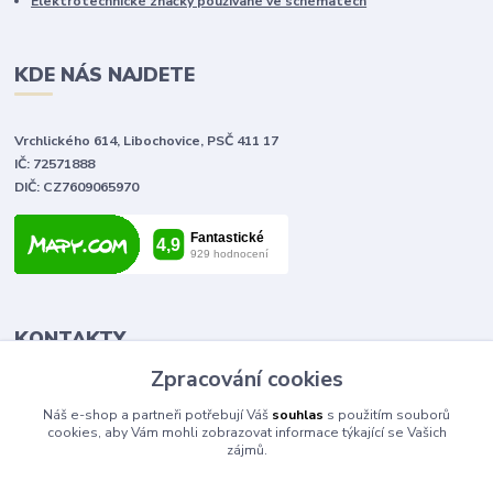
Elektrotechnické značky používané ve schématech
KDE NÁS NAJDETE
Vrchlického 614, Libochovice, PSČ 411 17
IČ: 72571888
DIČ: CZ7609065970
KONTAKTY
Zpracování cookies
Tomáš Vlček
Náš e-shop a partneři potřebují Váš
souhlas
s použitím souborů
+420 702 090 443
cookies, aby Vám mohli zobrazovat informace týkající se Vašich
volejte od 9,00 - 20,00 hod
zájmů.
info@elektromaterial.cz