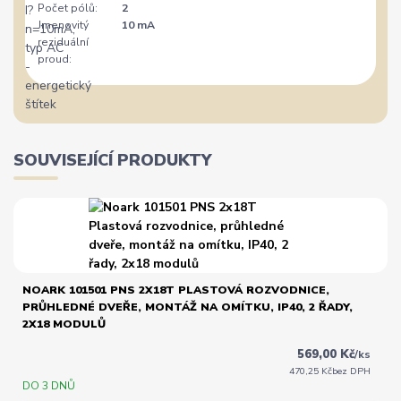
Počet pólů:
2
Jmenovitý
10 mA
reziduální
proud:
SOUVISEJÍCÍ PRODUKTY
NOARK 101501 PNS 2X18T PLASTOVÁ ROZVODNICE,
PRŮHLEDNÉ DVEŘE, MONTÁŽ NA OMÍTKU, IP40, 2 ŘADY,
2X18 MODULŮ
569,00 Kč
/
ks
470,25 Kč
bez DPH
DO 3 DNŮ