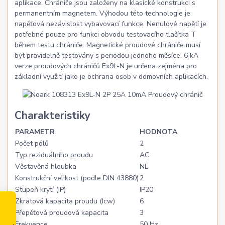
aplikace. Chrániče jsou založeny na klasické konstrukci s
permanentním magnetem. Výhodou této technologie je
napěťová nezávislost vybavovací funkce. Nenulové napětí je
potřebné pouze pro funkci obvodu testovacího tlačítka T
během testu chrániče. Magnetické proudové chrániče musí
být pravidelně testovány s periodou jednoho měsíce. 6 kA
verze proudových chráničů Ex9L-N je určena zejména pro
základní využití jako je ochrana osob v domovních aplikacích.
Charakteristiky
PARAMETR
HODNOTA
Počet pólů
2
Typ reziduálního proudu
AC
Věstavěná hloubka
NE
Konstrukční velikost (podle DIN 43880)
2
Stupeň krytí (IP)
IP20
Zkratová kapacita proudu (Icw)
6
Přepěťová proudová kapacita
3
Frekvence
50 Hz