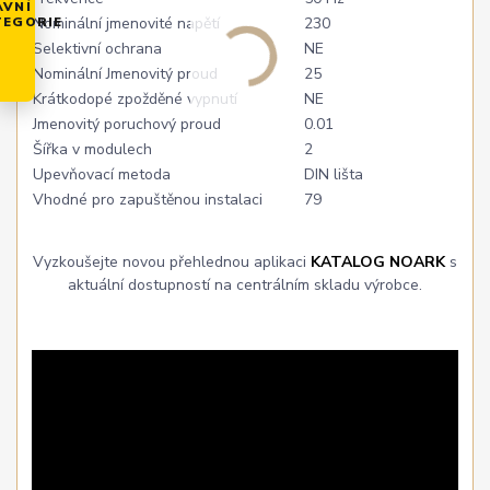
AVNÍ
TEGORIE
Nominální jmenovité napětí
230
Selektivní ochrana
NE
Nominální Jmenovitý proud
25
Krátkodopé zpožděné vypnutí
NE
Jmenovitý poruchový proud
0.01
Šířka v modulech
2
Upevňovací metoda
DIN lišta
Vhodné pro zapuštěnou instalaci
79
Vyzkoušejte novou přehlednou aplikaci
KATALOG NOARK
s
aktuální dostupností na centrálním skladu výrobce.