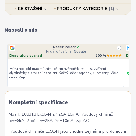
KE STAŽENÍ
PRODUKTY KATEGORIE
1
Napsali o nás
Radek Polach
✓
i
Přidáno 4. srpna
·
Google
Doporučuje obchod
100 %
★★★★★
Dopor
Můžu hodnotit maximálním počtem hvězdiček, rychlost vyřízení
objednávky a precizní zabalení. Každý sáček popsány, super ceny. Vřele
ryc
+
doporučuji
Kompletní specifikace
Noark 108313 Ex9L-N 2P 25A 10mA Proudový chránič,
Icn=6kA, 2-pól, In=25A, I?n=10mA, typ AC
Proudové chrániče Ex9L-N jsou vhodné zejména pro domovní