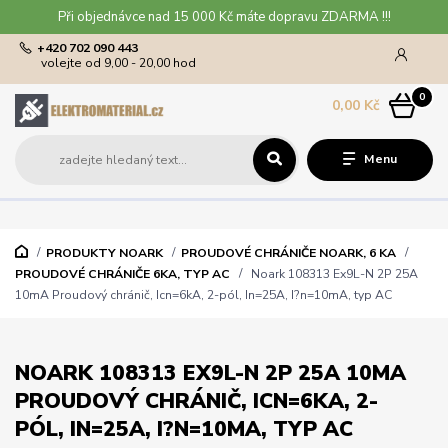
Při objednávce nad 15 000 Kč máte dopravu ZDARMA !!!
+420 702 090 443
volejte od 9,00 - 20,00 hod
0
0,00 Kč
Menu
PRODUKTY NOARK
PROUDOVÉ CHRÁNIČE NOARK, 6 KA
PROUDOVÉ CHRÁNIČE 6KA, TYP AC
Noark 108313 Ex9L-N 2P 25A
10mA Proudový chránič, Icn=6kA, 2-pól, In=25A, I?n=10mA, typ AC
NOARK 108313 EX9L-N 2P 25A 10MA
PROUDOVÝ CHRÁNIČ, ICN=6KA, 2-
PÓL, IN=25A, I?N=10MA, TYP AC