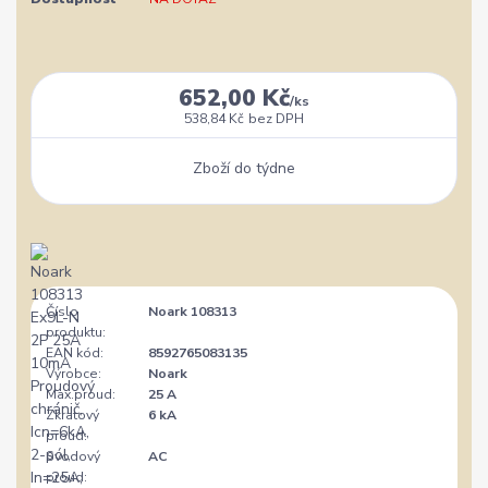
652,00 Kč
/
ks
538,84 Kč
bez DPH
Zboží do týdne
Číslo
Noark 108313
produktu:
EAN kód:
8592765083135
Výrobce:
Noark
Max.proud:
25 A
Zkratový
6 kA
proud:
Svodový
AC
proud: