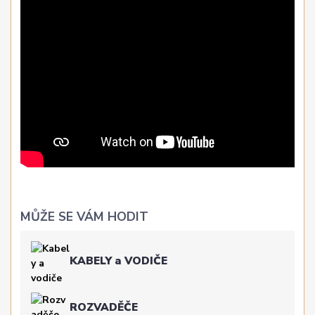
MŮŽE SE VÁM HODIT
KABELY a VODIČE
ROZVADĚČE