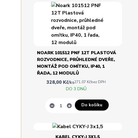
NOARK 101512 PNF 12T PLASTOVÁ
ROZVODNICE, PRŮHLEDNÉ DVEŘE,
MONTÁŽ POD OMÍTKU, IP40, 1
ŘADA, 12 MODULŮ
328,00 Kč
/
ks
271,07 Kč
bez DPH
DO 3 DNŮ
Do košíku
KABEL CYKY-J 3X1,5