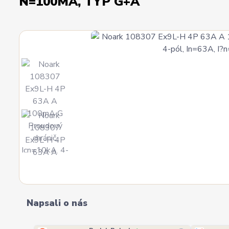
N=100MA, TYP G+A
Napsali o nás