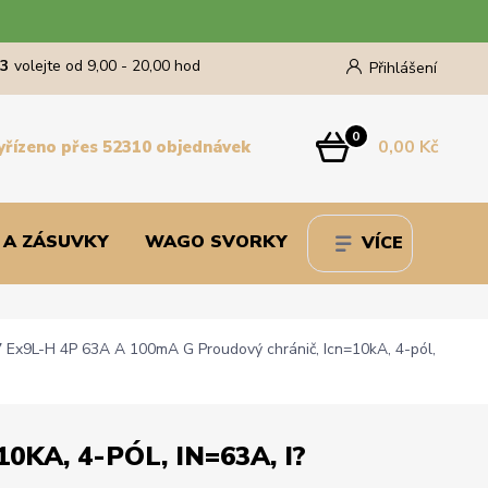
43
volejte od 9,00 - 20,00 hod
Přihlášení
0
0,00 Kč
yřízeno přes 52310 objednávek
 A ZÁSUVKY
WAGO SVORKY
VÍCE
Ex9L-H 4P 63A A 100mA G Proudový chránič, Icn=10kA, 4-pól,
KA, 4-PÓL, IN=63A, I?