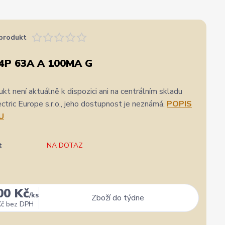
produkt
4P 63A A 100MA G
kt není aktuálně k dispozici ani na centrálním skladu
ric Europe s.r.o., jeho dostupnost je neznámá.
POPIS
U
t
NA DOTAZ
00 Kč
/
ks
Zboží do týdne
Kč
bez DPH