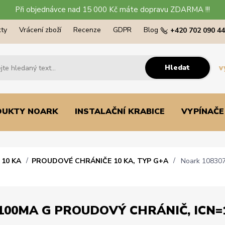
Při objednávce nad 15 000 Kč máte dopravu ZDARMA !!!
ty
Vrácení zboží
Recenze
GDPR
Blog
+420 702 090 4
Hledat
v
DUKTY NOARK
INSTALAČNÍ KRABICE
VYPÍNAČE
10 KA
PROUDOVÉ CHRÁNIČE 10 KA, TYP G+A
Noark 108307 
100MA G PROUDOVÝ CHRÁNIČ, ICN=10