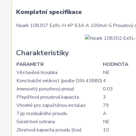
Kompletní specifikace
Noark 108307 Ex9L-H 4P 63A A 100mA G Proudový chr
Charakteristiky
PARAMETR
HODNOTA
Věstavěná hloubka
NE
Konstrukční velikost (podle DIN 43880)
4
Jmenovitý poruchový proud
0.03
Přepěťová proudová kapacita
3
Vhodné pro zapuštěnou instalaci
79
Typ reziduálního proudu
A
Selektivní ochrana
NE
Zkratová kapacita proudu (Icw)
10