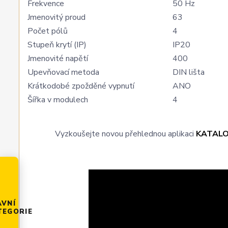
Frekvence
50 Hz
Jmenovitý proud
63
Počet pólů
4
Stupeň krytí (IP)
IP20
Jmenovité napětí
400
Upevňovací metoda
DIN lišta
Krátkodobé zpožděné vypnutí
ANO
Šířka v modulech
4
Vyzkoušejte novou přehlednou aplikaci
KATAL
AVNÍ
TEGORIE