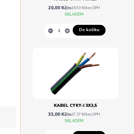
20,00 Kč
/
m
16,53 Kč
bez DPH
SKLADEM
Do košíku
KABEL CYKY-J 3X2,5
33,00 Kč
/
m
27,27 Kč
bez DPH
SKLADEM