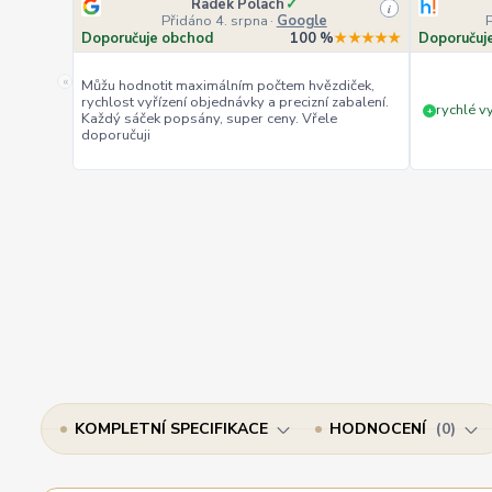
Radek Polach
✓
i
Přidáno 4. srpna
·
Google
Doporučuje obchod
100 %
★★★★★
Doporučuj
«
Můžu hodnotit maximálním počtem hvězdiček,
rychlost vyřízení objednávky a precizní zabalení.
rychlé vy
+
Každý sáček popsány, super ceny. Vřele
doporučuji
KOMPLETNÍ SPECIFIKACE
HODNOCENÍ
0