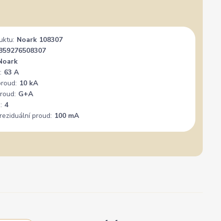
✓
Ověřený zákazník
✓
i
i
gle
Přidáno 3. srpna
·
Heureka.cz
0 %
★★★★★
Doporučuje obchod
100 %
★★★★★
Dopor
uktu:
Noark 108307
nál. Mohu
Vše super
PER
859276508307
+
Noark
:
63 A
proud:
10 kA
roud:
G+A
:
4
reziduální proud:
100 mA