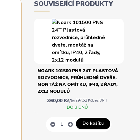
SOUVISEJÍCÍ PRODUKTY
NOARK 101500 PNS 24T PLASTOVÁ
ROZVODNICE, PRŮHLEDNÉ DVEŘE,
MONTÁŽ NA OMÍTKU, IP40, 2 ŘADY,
2X12 MODULŮ
360,00 Kč
/
ks
297,52 Kč
bez DPH
DO 3 DNŮ
Do košíku