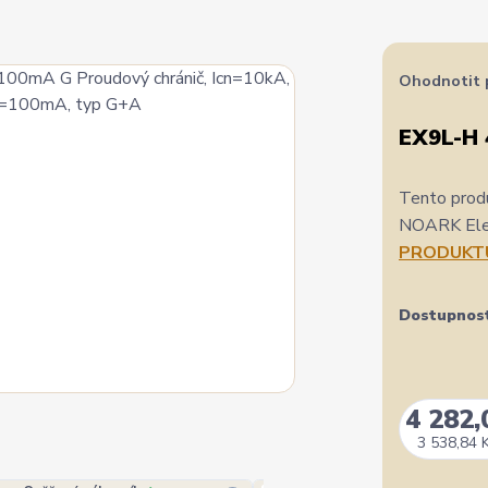
Ohodnotit 
EX9L-H 
Tento produ
NOARK Elect
PRODUKT
Dostupnos
4 282,
3 538,84 