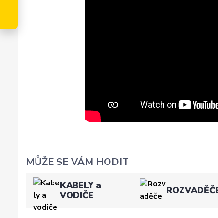
MŮŽE SE VÁM HODIT
KABELY a
ROZVADĚČ
VODIČE