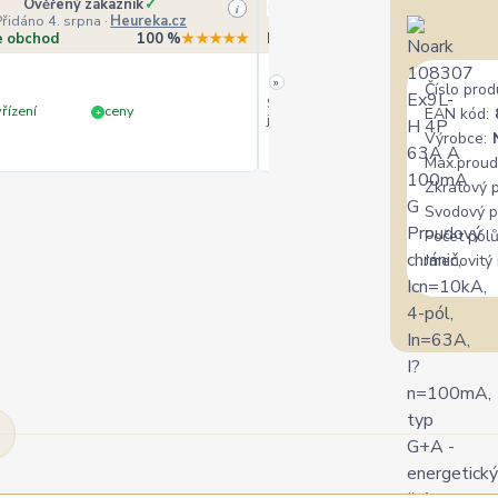
Ověřený zákazník
✓
Veronika Veverková
i
Přidáno 4. srpna
·
Heureka.cz
Přidáno 4. srpna
·
Goo
e obchod
100 %
★★★★★
Doporučuje obchod
10
»
Číslo prod
Široký výběr, milý a vstřícný perso
řízení
ceny
EAN kód:
+
jedině doporučit.
Výrobce:
Max.proud
Zkratový 
Svodový p
Počet pólů
Jmenovitý 